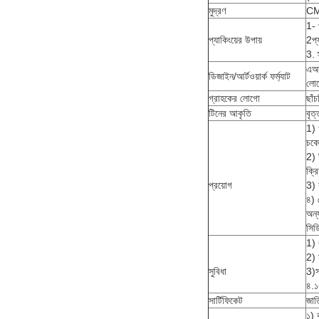
মুদ্রণ
CM
1- 
প্যাকিংয়ের উপায়
2প্
3. স
এআই
ডিজাইন/আর্টওয়ার্ক ফর্ম্যাট
লোগ
গ্রাহকের লোগো
ছাঁচ
টিনের আকৃতি
বৃত
1) 
চকো
2) 
ক্র
প্রয়োগ
3) 
৪) 
অন্য
সিড
1)
2) 
সুবিধা
3)স
৪.১
সার্টিফিকেট
জা
১) 