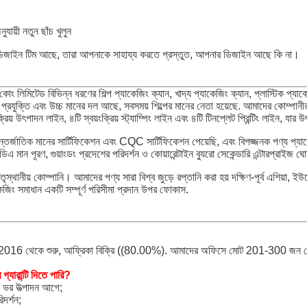
়ী নতুন ছাঁচ খুলুন
িজাইন টিম আছে, তারা আপনাকে সাহায্য করতে প্রস্তুত, আপনার ডিজাইন আছে কি না।
োং লিমিটেড বিভিন্ন ধরণের শিল্প প্যাকেজিং ক্যান, খাদ্য প্যাকেজিং ক্যান, প্লাস্টিক প্য
প্রযুক্তি এবং উচ্চ মানের দল আছে, সবসময় শিল্পের মানের নেতা হয়েছে. আমাদের কোম্পা
ক্রিয় উৎপাদন লাইন, ৪টি স্বয়ংক্রিয় স্ট্যাম্পিং লাইন এবং ৪টি টিনপ্লেট প্রিন্টিং লাইন, য
তিক মানের সার্টিফিকেশন এবং CQC সার্টিফিকেশন পেয়েছি, এবং বিপজ্জনক পণ্য প্যাকেজ
 মান পূরণ, গুয়াংডং প্রদেশের পরিদর্শন ও কোয়ারেন্টাইন ব্যুরো সেকেন্ডারি এন্টারপ্রাইজ
েতৃস্থানীয় কোম্পানি। আমাদের পণ্য সারা বিশ্ব জুড়ে রপ্তানি করা হয় দক্ষিণ-পূর্ব এশিয
কেজিং সমাধান একটি সম্পূর্ণ পরিসীমা প্রদান উপর ফোকাস.
িক, 2016 থেকে শুরু, আফ্রিকা বিক্রি ((80.00%). আমাদের অফিসে মোট 201-300 জন 
্যারান্টি দিতে পারি?
না ভর উত্পাদন আগে;
িদর্শন;