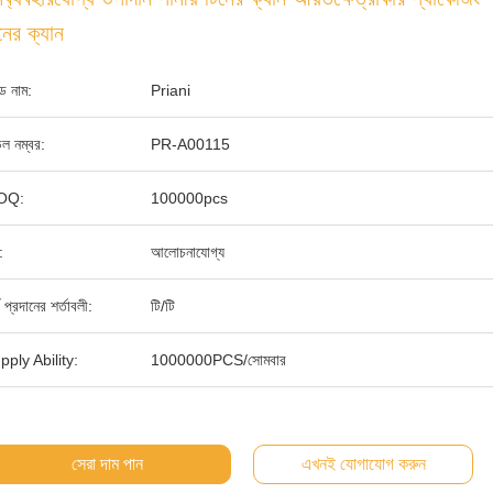
নের ক্যান
যান্ড নাম:
Priani
ল নম্বর:
PR-A00115
OQ:
100000pcs
:
আলোচনাযোগ্য
থ প্রদানের শর্তাবলী:
টি/টি
pply Ability:
1000000PCS/সোমবার
সেরা দাম পান
এখনই যোগাযোগ করুন