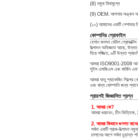
(8) নমুনা বিনামূল্যে
(9) OEM. আপনার অঙ্কন অনুযায
(১০) আমাদের একটি পেশাদার ড
কোম্পানির প্রোফাইল
হেশান কনসন মেটাল প্রোডাক্টস ক
উত্পাদন অভিজ্ঞতা আছে, উন্নত 
দিয়ে সজ্জিত, ৬টি উন্নত স্বয়ং
আমরা ISO9001-2008 আন্তর্জা
সুইস এসজিএস এবং মার্কিন এফডিএ
আমরা ধাতু প্যাকেজিং শিল্পের ন
এবং খাদ্য কোম্পানি জন্য প্যা
প্রায়শই জিজ্ঞাসিত প্রশ্ন
1. আমরা কে?
আমরা গুয়াংডং, চীন ভিত্ত
2. আমরা কিভাবে গুণগত মানের গ
সর্বদা একটি প্রাক-উত্পাদন নমু
চালানের আগে সর্বদা চূড়ান্ত পর