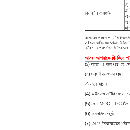
2) 
3) 
কোম্পানির প্রোফাইল
৪) 
৫) 
৬) 
আমাদের প্রধান পণ্য সিরিজগুলির
<1>রাসায়নিক প্যাকেজিং সিরিজঃ 1
<2>খাদ্য প্যাকেজিং সিরিজঃ দুধের 
আমরা আপনাকে কি দিতে পা
(১) আমরা ২৪ বছর ধরে এই ক্ষে
(২) সরাসরি কারখানার দাম।
৩) ভালো মানের।
(4) আইএসও সার্টিফিকেশন, এ
(5) কোন MOQ, 1PC ঠিক আ
(6) অনলাইন পেমেন্ট।
(7) 24/7 বিক্রয়োত্তর পরিষে