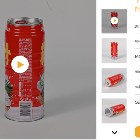
টি
ব্র্
মডে
M
দাম
অর্
Su