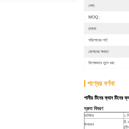
সেবা:
MOQ.:
ঢাকনা:
পরিশোধের শর্ত:
যোগানের ক্ষমতা:
বিশেষভাবে তুলে ধরা:
পণ্যের বর্ণনা
পানীয় টিনের ক্যান টিনের ক্
দ্রুত বিবরণ
ভলিউম
২ ল
0.২
উপাদান
(টি