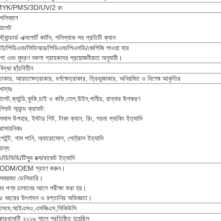
YK/PMS/3D/UV/2 রং
পলিব্যাগ
যালেট
্ট্যান্ডার্ড এক্সপোর্ট কার্টন, পলিপ্যাক সহ প্রতিটি ক্যান
/পিডিএফ/সিডিআর/পিডিএফ/পিএসডি/জেপিজি পাওয়া যায়
ো এবং মুদ্রণ নকশা গ্রাহকদের প্রয়োজনীয়তা অনুযায়ী।
বিদ্ধ/ ছাঁচবিহীন
্তাকার, আয়তক্ষেত্রাকার, বর্গক্ষেত্রাকার, ত্রিভুজাকার, অনিয়মিত ও বিশেষ আকৃতির
খাদ্যঃ
লেট,ক্যান্ডি,কুকি,চাই ও কফি,তেল,উইন,পানীয়, রান্নার উপকরণ
গিফট অ্যান্ড ক্রাফট:
িসমাস উপহার, ইস্টার গিট, টাকা ক্যান, রিং, গয়না প্যাকিং ইত্যাদি
রাসায়নিকঃ
পেইন্ট, গাম পানি, অ্যারোসোল, পেট্রোল ইত্যাদি
ান্য:
ি/ডিভিডি/টিস্যু বক্স/বাকেট ইত্যাদি
 ODM/OEM গ্রহণ করুন।
সময়মত ডেলিভারি।
ব পণ্য চালানের আগে পরীক্ষা করা হয়।
৫ বছরের উৎপাদন ও রপ্তানির অভিজ্ঞতা।
তিসংঘ,আইএসও,এসজিএস,সিকিউসি
কারখানাটি ২০১৬ সালে প্রতিষ্ঠিত হয়েছিল