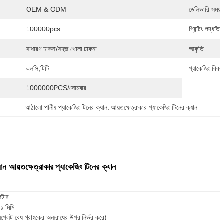
OEM & ODM
ডেলিভারি সময
100000pcs
প্রিন্টিং পদ্ধতি
সাধারণ ঢাকনা/সহজ খোলা ঢাকনা
আকৃতি:
এলসি,টিটি
প্যাকেজিং বিব
1000000PCS/সোমবার
আঠালো পানীয় প্যাকেজিং টিনের ক্যান
, 
আয়তক্ষেত্রাকার প্যাকেজিং টিনের ক্যান
যান আয়তক্ষেত্রাকার প্যাকেজিং টিনের ক্যান
িটার
১ মিমি
নপ্লেট বেধ গ্রাহকের অনুরোধের উপর নির্ভর করে)