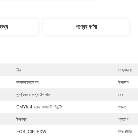
 তথ্য
পণ্যের বর্ণনা
চীন
সাক্ষ্যদান:
কাস্টমাইজযোগ্য
উপাদান:
পুনর্ব্যবহারযোগ্য উপাদান
বেধ:
CMYK 4 রঙের অফসেট প্রিন্টিং
ওজন:
উপলব্ধ
প্রয়োগ:
FOB, CIF, EXW
লিড টাইম: