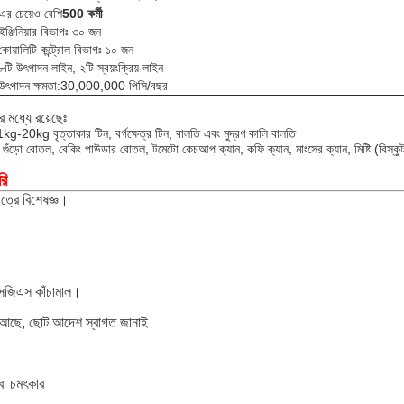
এর চেয়েও বেশি
5
00 কর্মী
ইঞ্জিনিয়ার বিভাগঃ ৩০ জন
কোয়ালিটি কন্ট্রোল বিভাগঃ ১০ জন
৮টি উৎপাদন লাইন, ২টি স্বয়ংক্রিয় লাইন
উৎপাদন ক্ষমতা:30,000,000 পিসি/বছর
 মধ্যে রয়েছেঃ
kg-20kg বৃত্তাকার টিন, বর্গক্ষেত্র টিন, বালতি এবং মুদ্রণ কালি বালতি
গুঁড়ো বোতল, বেকিং পাউডার বোতল, টমেটো কেচআপ ক্যান, কফি ক্যান, মাংসের ক্যান, মিষ্টি (বিস্কুট
রি
ত্রে বিশেষজ্ঞ।
সজিএস কাঁচামাল।
ছে, ছোট আদেশ স্বাগত জানাই
বা চমৎকার