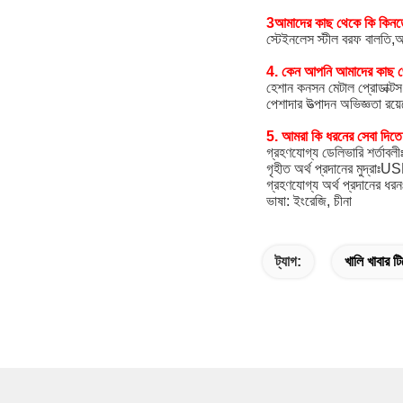
3আমাদের কাছ থেকে কি কিনত
স্টেইনলেস স্টীল বরফ বালতি,অল
4. কেন আপনি আমাদের কাছ থে
হেশান কনসন মেটাল প্রোডাক্টস 
পেশাদার উত্পাদন অভিজ্ঞতা রয়
5. আমরা কি ধরনের সেবা দিতে
গ্রহণযোগ্য ডেলিভারি শর্ত
গৃহীত অর্থ প্রদানের মুদ্রা
গ্রহণযোগ্য অর্থ প্রদানের ধরন
ভাষা: ইংরেজি, চীনা
ট্যাগ:
খালি খাবার ট