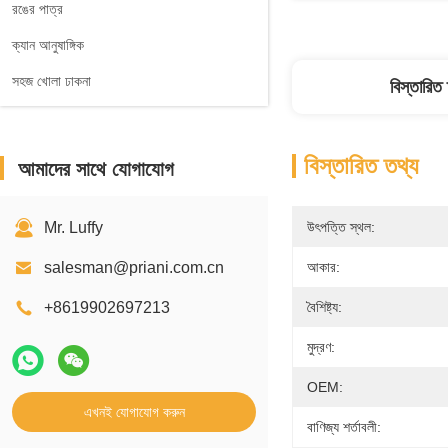
রঙের পাত্র
ক্যান আনুষাঙ্গিক
সহজ খোলা ঢাকনা
বিস্তারিত
বিস্তারিত তথ্য
আমাদের সাথে যোগাযোগ
Mr. Luffy
উৎপত্তি স্থল:
salesman@priani.com.cn
আকার:
+8619902697213
বৈশিষ্ট্য:
মুদ্রণ:
OEM:
এখনই যোগাযোগ করুন
বাণিজ্য শর্তাবলী: