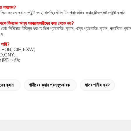
ে পারবেন?
িভ অয়েল ক্যান,পেইন্ট লোহা বালতি,মেটাল টিন প্যাকেজিং ক্যান,টিনপ্লেট পেইন্ট বালতি
কে কিনবেন অন্য সরবরাহকারীদের কাছ থেকে নয়?
কোং লিমিটেড বিভিন্ন ধরণের শিল্প প্যাকেজিং ক্যান, খাদ্য প্যাকেজিং ক্যান, প্লাস্টিক প্
েছে
 পারি?
াবলীঃ FOB, CIF, EXW;
ঃUSD,CNY;
ঃ টি/টি,এল/সি;
িনের ক্যান
পানীয়ের ক্যান প্রস্তুতকারক
ধাতব পানীয় ক্যান