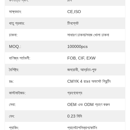
উৎপত্তি স্থল:
চীন
সাক্ষ্যদান:
CE,ISO
ধাতু প্রকার:
টিনপ্লেট
ঢাকনা:
সাধারণ ঢাকনা/সহজ খোলা ঢাকনা
MOQ.:
100000pcs
বাণিজ্য শর্তাবলী:
FOB, CIF, EXW
বৈশিষ্ট্য:
জলরোধী, আর্দ্রতা-পুফ
রঙ:
CMYK 4 রঙের অফসেট প্রিন্টিং
কাস্টমাইজড:
গ্রহণযোগ্য
সেবা:
OEM এবং ODM গ্রহণ করুন
বেধ:
0.23 মিমি
প্যাকিং:
প্যালেট/পলিব্যাগ/কার্টন