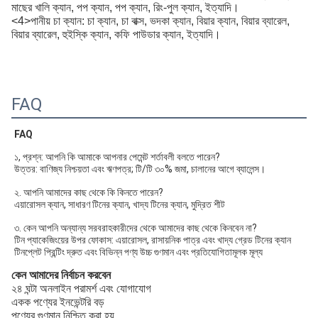
মাছের খালি ক্যান, পপ ক্যান, পপ ক্যান, রিং-পুল ক্যান, ইত্যাদি।
<4>পানীয় চা ক্যান: চা ক্যান, চা বাক্স, ভদকা ক্যান, বিয়ার ক্যান, বিয়ার ব্যারেল,
বিয়ার ব্যারেল, হুইস্কি ক্যান, কফি পাউডার ক্যান, ইত্যাদি।
FAQ
FAQ
১, প্রশ্ন: আপনি কি আমাকে আপনার পেমেন্ট শর্তাবলী বলতে পারেন?
উত্তর: বাণিজ্য নিশ্চয়তা এবং ঋণপত্র; টি/টি ৩০% জমা, চালানের আগে ব্যালেন্স।
২. আপনি আমাদের কাছ থেকে কি কিনতে পারেন?
এয়ারোসল ক্যান, সাধারণ টিনের ক্যান, খাদ্য টিনের ক্যান, মুদ্রিত শীট
৩. কেন আপনি অন্যান্য সরবরাহকারীদের থেকে আমাদের কাছ থেকে কিনবেন না?
টিন প্যাকেজিংয়ের উপর ফোকাস: এয়ারোসল, রাসায়নিক পাত্র এবং খাদ্য গ্রেড টিনের ক্যান
টিনপ্লেট প্রিন্টিং দ্রুত এবং বিভিন্ন পণ্য উচ্চ গুণমান এবং প্রতিযোগিতামূলক মূল্য
কেন আমাদের নির্বাচন করবেন
২৪ ঘন্টা অনলাইন পরামর্শ এবং যোগাযোগ
একক পণ্যের ইনভেন্টরি বড়
পণ্যের গুণমান নিশ্চিত করা হয়