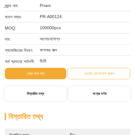
Priani
ব্র্যান্ড নাম:
PR-A00124
মডেল নম্বর:
100000pcs
MOQ:
আলোচনাযোগ্য
দাম:
কাগজের বাক্স
প্যাকেজিংয়ের বিবরণ:
টি/টি
অর্থ প্রদানের শর্তাবলী:
সেরা দাম পান
এখনই যোগাযোগ করুন
বিস্তারিত তথ্য
পণ্যের বর্ণনা
বিস্তারিত তথ্য