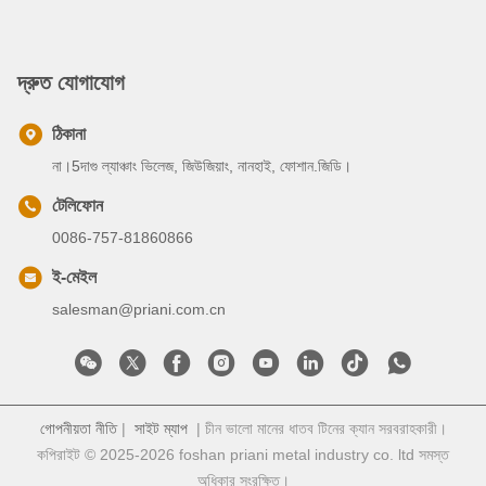
দ্রুত যোগাযোগ
ঠিকানা
না।5দাগু ল্যাঞ্চাং ভিলেজ, জিউজিয়াং, নানহাই, ফোশান.জিডি।
টেলিফোন
0086-757-81860866
ই-মেইল
salesman@priani.com.cn
গোপনীয়তা নীতি
|
সাইট ম্যাপ
| চীন ভালো মানের ধাতব টিনের ক্যান সরবরাহকারী।
কপিরাইট © 2025-2026 foshan priani metal industry co. ltd সমস্ত
অধিকার সংরক্ষিত।