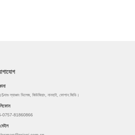
যোগাযোগ
কানা
।5দাগু ল্যাঞ্চাং ভিলেজ, জিউজিয়াং, নানহাই, ফোশান.জিডি।
েলিফোন
6-0757-81860866
-মেইল
alesman@priani.com.cn