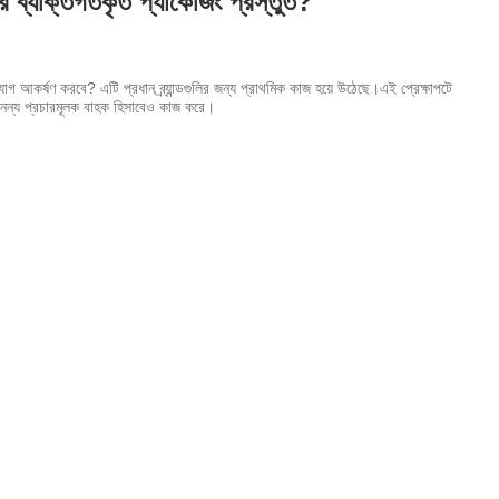
ার ব্যক্তিগতকৃত প্যাকেজিং প্রস্তুত?
গ আকর্ষণ করবে? এটি প্রধান ব্র্যান্ডগুলির জন্য প্রাথমিক কাজ হয়ে উঠেছে।
এই প্রেক্ষাপটে
করে অনন্য প্রচারমূলক বাহক হিসাবেও কাজ করে।