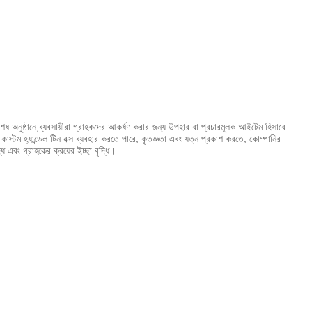
য বিশেষ অনুষ্ঠানে,ব্যবসায়ীরা গ্রাহকদের আকর্ষণ করার জন্য উপহার বা প্রচারমূলক আইটেম হিসাবে
 কাস্টম হ্যান্ডেল টিন বক্স ব্যবহার করতে পারে, কৃতজ্ঞতা এবং যত্ন প্রকাশ করতে, কোম্পানির
ি এবং গ্রাহকের ক্রয়ের ইচ্ছা বৃদ্ধি।