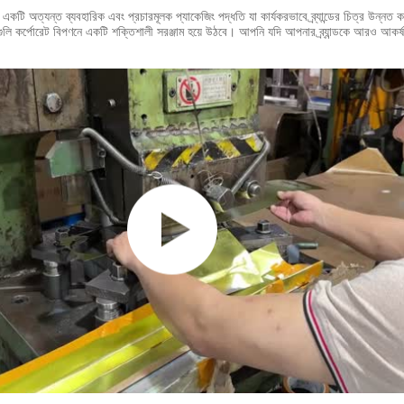
গুলি একটি অত্যন্ত ব্যবহারিক এবং প্রচারমূলক প্যাকেজিং পদ্ধতি যা কার্যকরভাবে ব্র্যান্ডের চিত্র উন
বক্সগুলি কর্পোরেট বিপণনে একটি শক্তিশালী সরঞ্জাম হয়ে উঠবে। আপনি যদি আপনার ব্র্যান্ডকে আরও আকর্ষণী