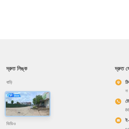
দ্রুত লিঙ্ক
দ্রুত 
বাড়ি
ঠি
না
আমাদের সম্বন্ধে
ট
পণ্য
8
প্রয়োগ
ই
ভিডিও
s