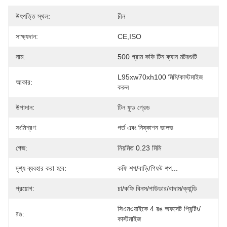
উৎপত্তি স্থল:
চীন
সাক্ষ্যদান:
CE,ISO
নাম:
500 গ্রাম কফি টিন ক্যান মটরশুটি
L95xw70xh100 মিমি/কাস্টমাইজ 
আকার:
করুন
উপাদান:
টিন ফুড গ্রেড
সংমিশ্রণ:
গর্ত এবং নিষ্কাশন ভালভ
গেজ:
নিয়মিত 0.23 মিমি
দৃশ্য ব্যবহার করা হবে:
কফি শপ/বাড়ি/গিফট শপ...
প্রয়োগ:
চা/কফি বিনস/পাউডার/বাদাম/ক্যান্ডি
সিএমওয়াইকে 4 রঙ অফসেট প্রিন্টিং/
রঙ:
কাস্টমাইজ