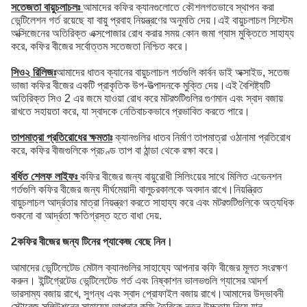
সতেজতা বায়ুচলাচলঃ
আমাদের কফির ক্যানগুলোতে কৌশলগতভাবে স্থাপন করা
ভেন্টিলেশন গর্ত রয়েছে যা বায়ু প্রবাহ নিয়ন্ত্রণের অনুমতি দেয়।এই বায়ুচলাচল সিস্টেম
অক্সিজেনের অতিরিক্ত এক্সপোজার রোধ করার সময় কোন জমা গ্যাস মুক্তিতে সাহায্য
করে, কফির বীজের সর্বোত্তম সতেজতা নিশ্চিত করে।
সিও২ রিলিজঃ
আমাদের ধাতব ক্যানের বায়ুচলাচল গর্তগুলি কার্বন ডাই অক্সাইড, সতেজ
ভাজা কফির বীজের একটি প্রাকৃতিক উপ-উত্পাদনকে মুক্তি দেয়।এই বৈশিষ্ট্যটি
অতিরিক্ত সিও 2 এর জমে যাওয়া রোধ করে মটরশুটিগুলির গুণমান এবং স্বাদ বজায়
রাখতে সহায়তা করে, যা স্বাদকে নেতিবাচকভাবে প্রভাবিত করতে পারে।
তাপমাত্রা প্রতিরোধের ক্ষমতাঃ
ক্যানগুলির ধাতব নির্মাণ তাপমাত্রা ওঠানামা প্রতিরোধ
করে, কফির বীজগুলিকে প্রচণ্ড তাপ বা ঠান্ডা থেকে রক্ষা করে।
বর্ধিত শেলফ লাইফঃ
কফির বীজের জন্য বায়ুরোধী সিলিংয়ের সাথে মিলিত এভেনশন
গর্তগুলি কফির বীজের জন্য দীর্ঘমেয়াদী বালুচরকালকে অবদান রাখে।নিয়ন্ত্রিত
বায়ুচলাচল আর্দ্রতার মাত্রা নিয়ন্ত্রণ করতে সাহায্য করে এবং মটরশুটিগুলিকে অত্যধিক
শুকনো বা আর্দ্রতা ক্ষতিগ্রস্ত হতে বাধা দেয়.
2
কফির বীজের জন্য টিনের প্যাকেজ বেছে নিন।
আমাদের ভেন্টিলেটেড মেটাল ক্যানগুলির সাহায্যে আপনার কফি বীজের মূলত সংরক্ষণ
করুন। ইন্টিগ্রেটেড ভেন্টিলেটেড গর্ত এবং নিষ্কাশন ভালভগুলি গ্যাসের আদর্শ
ভারসাম্য বজায় রাখে, সুগন্ধ এবং স্বাদ প্রোফাইল বজায় রাখে।আমাদের উদ্ভাবনী
স্টোরেজ সলিউশনের সাহায্যে আপনার কফি তৈরিকে নতুন উচ্চতায় নিয়ে যান.