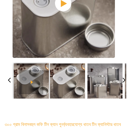
৩০০ গ্রাম বিলাসবহুল কফি টিন ক্যান পুনর্ব্যবহারযোগ্য ধাতব টিন ক্যানিস্টার ধাতব