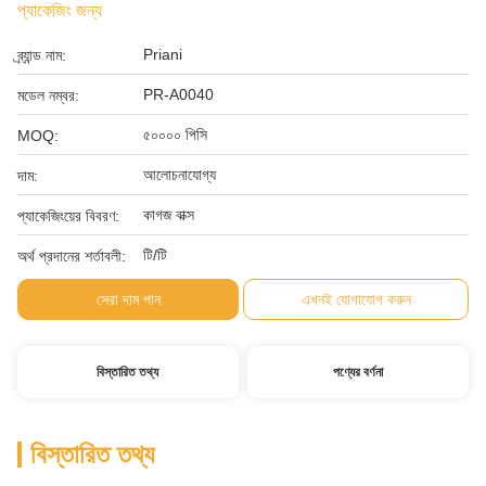
প্যাকেজিং জন্য
Priani
ব্র্যান্ড নাম:
PR-A0040
মডেল নম্বর:
৫০০০০ পিসি
MOQ:
আলোচনাযোগ্য
দাম:
কাগজ বাক্স
প্যাকেজিংয়ের বিবরণ:
টি/টি
অর্থ প্রদানের শর্তাবলী:
সেরা দাম পান
এখনই যোগাযোগ করুন
বিস্তারিত তথ্য
পণ্যের বর্ণনা
বিস্তারিত তথ্য