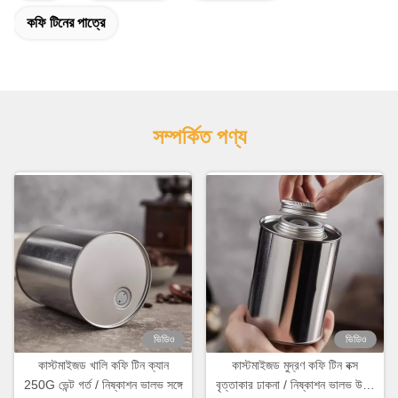
কফি টিনের পাত্রে
সম্পর্কিত পণ্য
ভিডিও
ভিডিও
কাস্টমাইজড খালি কফি টিন ক্যান
কাস্টমাইজড মুদ্রণ কফি টিন বক্স
250G ভেন্ট গর্ত / নিষ্কাশন ভালভ সঙ্গে
বৃত্তাকার ঢাকনা / নিষ্কাশন ভালভ উপর