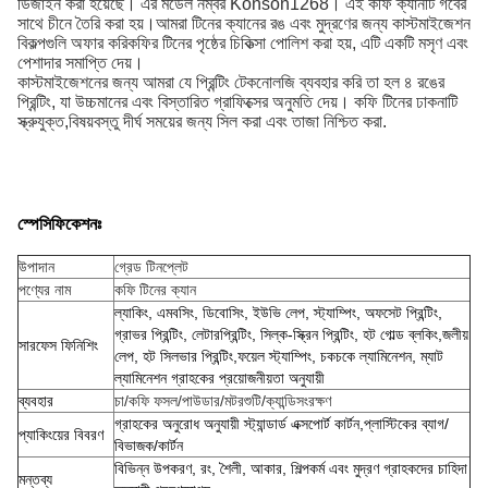
ডিজাইন করা হয়েছে। এর মডেল নম্বর Konson1268। এই কফি ক্যানটি গর্বের
সাথে চীনে তৈরি করা হয়।আমরা টিনের ক্যানের রঙ এবং মুদ্রণের জন্য কাস্টমাইজেশন
বিকল্পগুলি অফার করিকফির টিনের পৃষ্ঠের চিকিত্সা পোলিশ করা হয়, এটি একটি মসৃণ এবং
পেশাদার সমাপ্তি দেয়।
কাস্টমাইজেশনের জন্য আমরা যে প্রিন্টিং টেকনোলজি ব্যবহার করি তা হল ৪ রঙের
প্রিন্টিং, যা উচ্চমানের এবং বিস্তারিত গ্রাফিক্সের অনুমতি দেয়। কফি টিনের ঢাকনাটি
স্ক্রুযুক্ত,বিষয়বস্তু দীর্ঘ সময়ের জন্য সিল করা এবং তাজা নিশ্চিত করা.
স্পেসিফিকেশনঃ
উপাদান
গ্রেড টিনপ্লেট
পণ্যের নাম
কফি টিনের ক্যান
ল্যাকিং, এমবসিং, ডিবোসিং, ইউভি লেপ, স্ট্যাম্পিং, অফসেট প্রিন্টিং,
গ্রাভর প্রিন্টিং, লেটারপ্রিন্টিং, সিল্ক-স্ক্রিন প্রিন্টিং, হট গোল্ড ব্লকিং,জলীয়
সারফেস ফিনিশিং
লেপ, হট সিলভার প্রিন্টিং,ফয়েল স্ট্যাম্পিং, চকচকে ল্যামিনেশন, ম্যাট
ল্যামিনেশন গ্রাহকের প্রয়োজনীয়তা অনুযায়ী
ব্যবহার
চা/কফি ফসল/পাউডার/মটরশুটি/ক্যান্ডি
সংরক্ষণ
গ্রাহকের অনুরোধ অনুযায়ী স্ট্যান্ডার্ড এক্সপোর্ট কার্টন,প্লাস্টিকের ব্যাগ/
প্যাকিংয়ের বিবরণ
বিভাজক/কার্টন
বিভিন্ন উপকরণ, রং, শৈলী, আকার, শিল্পকর্ম এবং মুদ্রণ গ্রাহকদের চাহিদা
মন্তব্য