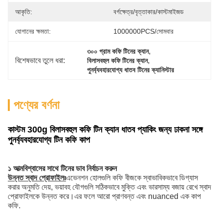
আকৃতি:
বর্গক্ষেত্র/বৃত্তাকার/কাস্টমাইজড
যোগানের ক্ষমতা:
1000000PCS/সোমবার
, 
৩০০ গ্রাম কফি টিনের ক্যান
বিশেষভাবে তুলে ধরা:
, 
বিলাসবহুল কফি টিনের ক্যান
পুনর্ব্যবহারযোগ্য ধাতব টিনের ক্যানিস্টার
পণ্যের বর্ণনা
কাস্টম 300g বিলাসবহুল কফি টিন ক্যান ধাতব প্যাকিং জন্য ঢাকনা সঙ্গে
পুনর্ব্যবহারযোগ্য টিন কফি কাপ
১ আত্মবিশ্বাসের সাথে টিনের ডাব নির্বাচন করুন
উন্নত স্বাদ প্রোফাইলঃ
এভেনশন হোলগুলি কফি বীজকে স্বাভাবিকভাবে ডিগ্যাস
করার অনুমতি দেয়, ভয়াবহ যৌগগুলি সঠিকভাবে মুক্তি এবং ভারসাম্য বজায় রেখে স্বাদ
প্রোফাইলকে উন্নত করে।এর ফলে আরো প্রাণবন্ত এবং nuanced এক কাপ
কফি.