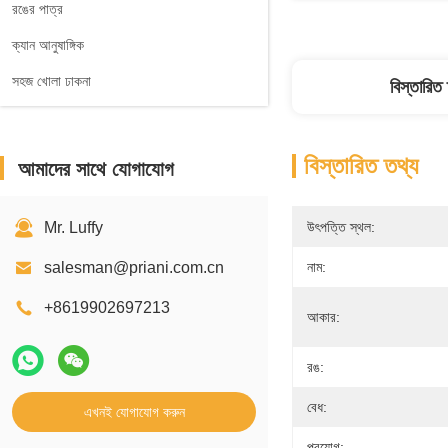
রঙের পাত্র
ক্যান আনুষাঙ্গিক
সহজ খোলা ঢাকনা
বিস্তারিত
বিস্তারিত তথ্য
আমাদের সাথে যোগাযোগ
Mr. Luffy
উৎপত্তি স্থল:
salesman@priani.com.cn
নাম:
+8619902697213
আকার:
রঙ:
বেধ:
এখনই যোগাযোগ করুন
প্রয়োগ: