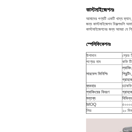
কাস্টমাইজেশনঃ
আমাদের পণ্যটি একটি খাদ্য ক্যান
জন্য কাস্টমাইজেশন বিকল্পগুলি অফা
কাস্টমাইজেশনের জন্য আমরা যে প্রিন
স্পেসিফিকেশনঃ
উপাদান
গ্রেড 
পণ্যের নাম
কফি টি
ল্যাকিং
সারফেস ফিনিশিং
প্রিন্ট
গ্রাহকে
ব্যবহার
চা/কফি
প্যাকিংয়ের বিবরণ
গ্রাহকে
মন্তব্য
বিভিন্
MOQ
৫০০০০
লিড
২০ দিন