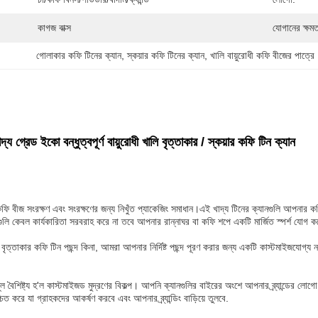
কাগজ বাক্স
যোগানের ক্ষমত
গোলাকার কফি টিনের ক্যান
, 
স্কয়ার কফি টিনের ক্যান
, 
খালি বায়ুরোধী কফি বীজের পাত্রে
্য গ্রেড ইকো বন্ধুত্বপূর্ণ বায়ুরোধী খালি বৃত্তাকার / স্কয়ার কফি টিন ক্যান
কফি বীজ সংরক্ষণ এবং সংরক্ষণের জন্য নিখুঁত প্যাকেজিং সমাধান।এই খাদ্য টিনের ক্যানগুলি আপনার 
যানগুলি কেবল কার্যকারিতা সরবরাহ করে না তবে আপনার রান্নাঘর বা কফি শপে একটি মার্জিত স্পর্শ যোগ 
 বা বৃত্তাকার কফি টিন পছন্দ কিনা, আমরা আপনার নির্দিষ্ট পছন্দ পূরণ করার জন্য একটি কাস্টমা
 বৈশিষ্ট্য হ'ল কাস্টমাইজড মুদ্রণের বিকল্প। আপনি ক্যানগুলির বাইরের অংশে আপনার ব্র্যান্ডের লোগো, 
শ্চিত করে যা গ্রাহকদের আকর্ষণ করবে এবং আপনার ব্র্যান্ডিং বাড়িয়ে তুলবে.