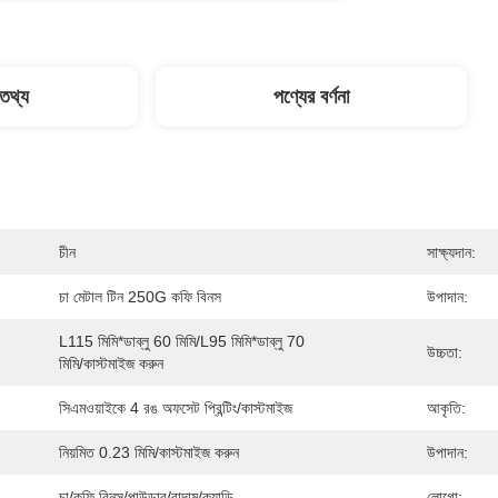
 তথ্য
পণ্যের বর্ণনা
চীন
সাক্ষ্যদান:
চা মেটাল টিন 250G কফি বিনস
উপাদান:
L115 মিমি*ডাব্লু 60 মিমি/l95 মিমি*ডাব্লু 70 
উচ্চতা:
মিমি/কাস্টমাইজ করুন
সিএমওয়াইকে 4 রঙ অফসেট প্রিন্টিং/কাস্টমাইজ
আকৃতি:
নিয়মিত 0.23 মিমি/কাস্টমাইজ করুন
উপাদান:
চা/কফি বিনস/পাউডার/বাদাম/ক্যান্ডি
লোগো: