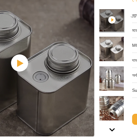
ব্র্
মডে
M
দাম
অর্
Su