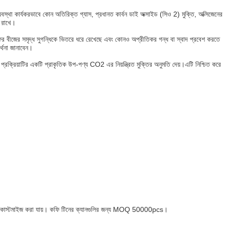
্যবস্থা কার্যকরভাবে কোন অতিরিক্ত গ্যাস, প্রধানত কার্বন ডাই অক্সাইড (সিও 2) মুক্তি, অক্সিজেনের
ে রাখে।
ে কফির বীজের সমৃদ্ধ সুগন্ধিকে ভিতরে ধরে রেখেছে এবং কোনও অপ্রীতিকর গন্ধ বা স্বাদ প্রবেশ করতে
র্থনা জানাবেন।
রক্রিয়াটির একটি প্রাকৃতিক উপ-পণ্য CO2 এর নিয়ন্ত্রিত মুক্তির অনুমতি দেয়।এটি নিশ্চিত করে
ং রঙে কাস্টমাইজ করা যায়। কফি টিনের ক্যানগুলির জন্য MOQ 50000pcs।