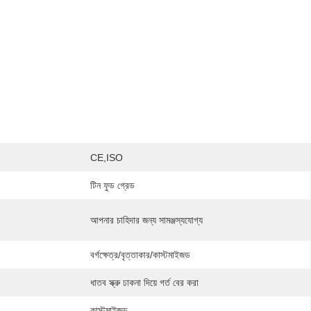
CE,ISO
টিন ফুড গ্রেড
আপনার চাহিদার জন্য সামঞ্জস্যযোগ্য
বর্গক্ষেত্র/বৃত্তাকার/কাস্টমাইজড
ধাতব স্ক্রু ঢাকনা দিয়ে গর্ত বের করা
কাস্টমাইজড