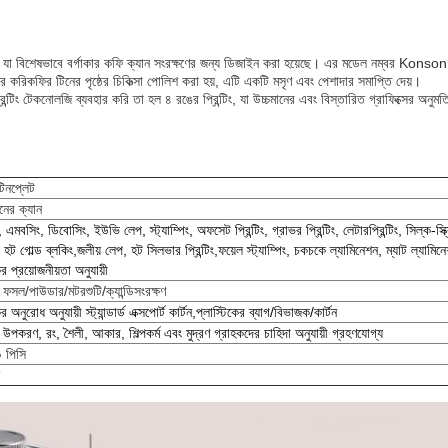
, যা বিশেষভাবে বর্গাকার কফি ক্যান সংরক্ষণের জন্য ডিজাইন করা হয়েছে। এর মডেল নম্বর Konson
র করিকফির টিনের পৃষ্ঠের চিকিত্সা পোলিশ করা হয়, এটি একটি মসৃণ এবং পেশাদার সমাপ্তি দেয়।
্টিং টেকনোলজি ব্যবহার করি তা হল ৪ রঙের প্রিন্টিং, যা উচ্চমানের এবং বিস্তারিত গ্রাফিক্সের অনুমতি 
টিনপ্লেট
নের ক্যান
, এমবসিং, ডিবোসিং, ইউভি লেপ, স্ট্যাম্পিং, অফসেট প্রিন্টিং, গ্রাভর প্রিন্টিং, লেটারপ্রিন্টিং, সিল্ক-স্ক্
িং, হট গোল্ড ব্লকিং,জলীয় লেপ, হট সিলভার প্রিন্টিং,ফয়েল স্ট্যাম্পিং, চকচকে ল্যামিনেশন, ম্যাট ল্যামিন
র প্রয়োজনীয়তা অনুযায়ী
 ফসল/পাউডার/মটরশুটি/ক্যান্ডি
সংরক্ষণ
র অনুরোধ অনুযায়ী স্ট্যান্ডার্ড এক্সপোর্ট কার্টন,প্লাস্টিকের ব্যাগ/বিভাজক/কার্টন
ন উপকরণ, রং, শৈলী, আকার, শিল্পকর্ম এবং মুদ্রণ গ্রাহকদের চাহিদা অনুযায়ী গ্রহণযোগ্য
 পিসি