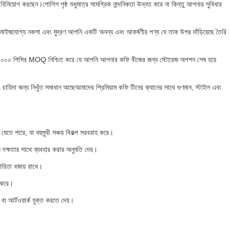
নিয়োগ করছেন।পোলিশ পৃষ্ঠ শুধুমাত্র সামগ্রিক নান্দনিকতা উন্নত করে না কিন্তু আপনার সুবিধার
াস্টমাইজযোগ্য নকশা এবং মুদ্রণ আপনি একটি অনন্য এবং আকর্ষণীয় পণ্য যে তাক উপর দাঁড়িয়েছে তৈরি
হয়েছে।১০০০০ পিসির MOQ নিশ্চিত করে যে আপনি আপনার কফি বীজের জন্য স্টোরেজ অপশন শেষ হয়ে
িদা জন্য নিখুঁত সমাধান আছেআমাদের প্রিমিয়াম কফি টিনের ক্যানের সাথে গুণমান, স্টাইল এবং
 যেতে পারে, যা বহুমুখী সঞ্চয় বিকল্প সরবরাহ করে।
যে দক্ষতার সাথে ব্যবহার করার অনুমতি দেয়।
কারিতা বজায় রাখে।
স করে।
 বা আর্টওয়ার্ক যুক্ত করতে দেয়।