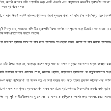
িয়ে, আপনি আপনার কফি পণ্যগুলির জন্য একটি টেকসই এবং চাক্ষুষভাবে আকর্ষণীয় প্যাকেজিং সমাধান বি
 সহজ পৃষ্ঠ প্রদান করে.
, বা কফি উত্সাহী একটি আড়ম্বরপূর্ণ সঞ্চয় বিকল্প খুঁজছেন কিনা, এই কফি টিন ক্যান নিখুঁত পছন্দ।ক
র দৃষ্টি নিবদ্ধ করে, আমাদের কফি টিন ক্যানগুলি শিল্পের সর্বোচ্চ মান পূরণের জন্য ডিজাইন করা 
য়াম ক্যানগুলিতে স্টক করতে পারবেন.
গ্য কফি টিন ক্যানের সাথে আপনার কফি প্যাকেজিং আপগ্রেড করুন।আমরা আপনার অনন্য প্যাকেজিং চাহ
ল কফি বীজের জন্য নয়, অন্যান্য শুকনো পণ্য যেমন চা, মশলা বা স্ন্যাক্স সংরক্ষণের জন্যও ব্যবহার করা
্যাক্ট ডিজাইন আপনার স্টোরেজ স্পেস, আপনার প্যান্ট্রি, রান্নাঘরের ক্যাবিনেট, বা কাউন্টারট্যাপের মধ্
গুলি মরিচা প্রতিরোধী, যা নিশ্চিত করে যে তারা সময়ের সাথে সাথে তাদের নান্দনিক আবেদন এবং কার্য
বেশ বান্ধব এবং পুনরায় ব্যবহারযোগ্য, একক ব্যবহারের প্যাকেজিংয়ের বিকল্পগুলির তুলনায় বর্জ্য হ্রা
গুলির মসৃণ পৃষ্ঠ কাস্টমাইজেশনের সুযোগ দেয়, যা আপনাকে ব্যক্তিগত স্পর্শের জন্য আপনার ব্র্যান্ড লোগো