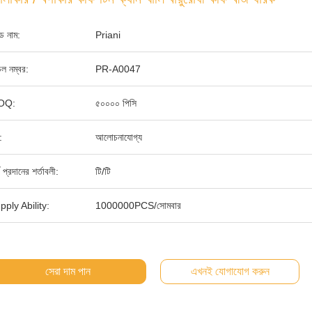
যান্ড নাম:
Priani
ল নম্বর:
PR-A0047
OQ:
৫০০০০ পিসি
:
আলোচনাযোগ্য
থ প্রদানের শর্তাবলী:
টি/টি
pply Ability:
1000000PCS/সোমবার
সেরা দাম পান
এখনই যোগাযোগ করুন