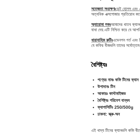
সতেজতা সংরক্ষণঃ
ভেন্ট হোলস এবং এক
অত্যধিক এক্সপোজার প্রতিরোধ করে
অ্যারোমা লকঃ
আমাদের ধাতব ক্যানগু
বাধা দেয়.এটি নিশ্চিত করে যে আপ
ধারাবাহিক রুটিঃ
এভেনশন গর্ত এবং ন
যে কফির বীজগুলি তাদের সর্বোত্তম
বৈশিষ্ট্যঃ
পণ্যের নামঃ কফি টিনের ক্যান
উপাদানঃ টিন
আকারঃ কাস্টমাইজড
বৈশিষ্ট্যঃ পরিবেশ বান্ধব
ক্যাপাসিটিঃ 250/500g
ঢাকনা: স্ক্রু-অন
এই খাদ্য টিনের ক্যানগুলি কফি ব