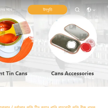
উদ্ধৃতি
আমাদের সাথে যোগাযোগ
লাকার / বর্গাকার কফি টিন ক্যান খালি বায়ুরোধী কফি বীজ ধারক