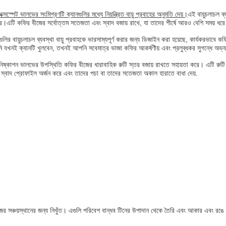
্সস্পেট ভালভের সংমিশ্রণটি ক্যানগুলির মধ্যে নিয়ন্ত্রিত বায়ু প্রবাহের অনুমতি দেয়।
এই বায়ুচলাচল ব
।এটি কফির বীজের সর্বোত্তম সতেজতা এবং স্বাদ বজায় রাখে, যা তাদের শীর্ষে আরও বেশি সময় ধর
লির বায়ুচলাচল ব্যবস্থা বায়ু প্রবাহকে ভারসাম্যপূর্ণ করার জন্য ডিজাইন করা হয়েছে, কার্যকরভাব
নি যখনই ক্যানটি খুলবেন, তখনই আপনি সবেমাত্র ভাজা কফির আকর্ষণীয় এবং প্রলুব্ধকর সুগন্ধে অভ্য
িষ্কাশন ভালভের উপস্থিতি কফির বীজের ধারাবাহিক রুটি স্তর বজায় রাখতে সহায়তা করে। এটি রুটি প্
 স্বাদ প্রোফাইল অর্জন করে এবং তাদের পচা বা তাদের সতেজতা অকাল হারাতে বাধা দেয়.
ীজের সঞ্চয়স্থানের জন্য নিখুঁত। এগুলি পরিবেশ বান্ধব টিনের উপাদান থেকে তৈরি এবং আকার এব