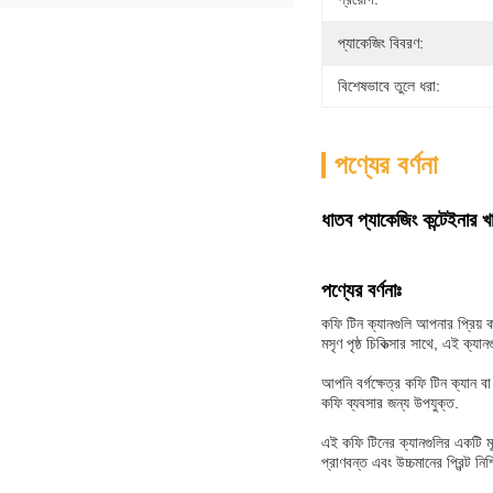
প্যাকেজিং বিবরণ:
বিশেষভাবে তুলে ধরা:
পণ্যের বর্ণনা
ধাতব প্যাকেজিং কন্টেইনার খাদ
পণ্যের বর্ণনাঃ
কফি টিন ক্যানগুলি আপনার প্রিয় 
মসৃণ পৃষ্ঠ চিকিত্সার সাথে, এই ক্
আপনি বর্গক্ষেত্র কফি টিন ক্যান
কফি ব্যবসার জন্য উপযুক্ত.
এই কফি টিনের ক্যানগুলির একটি মূল
প্রাণবন্ত এবং উচ্চমানের প্রিন্ট নি