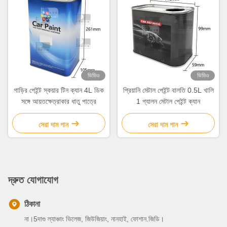
ভিডিও
ভিডিও
গাড়ির পেইন্ট স্কয়ার টিন ক্যান 4L ডিক
প্রিয়ানি মেটাল পেইন্ট বালতি 0.5L খালি
সঙ্গে আয়তক্ষেত্রাকার ধাতু পাত্রে
1 গ্যালন মেটাল পেইন্ট ক্যান
সেরা দাম পান
সেরা দাম পান
দ্রুত যোগাযোগ
ঠিকানা
না।5দাগু ল্যাঞ্চাং ভিলেজ, জিউজিয়াং, নানহাই, ফোশান.জিডি।