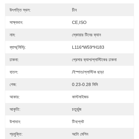
উৎপত্তি স্থল:
চীন
সাক্ষ্যদান:
CE,ISO
নাম:
স্কোয়ার টিনের ক্যান
ব্যাস(মিমি):
L116*W59*H183
ঢাকনা:
প্রেসার ক্যাপ/প্লাস্টিকের ঢাকনা
হাতল:
/ইস্পাত/প্লাস্টিক ছাড়া
গেজ:
0.23-0.28 মিমি
আকার:
কাস্টমাইজড
আকৃতি:
চতুর্ভুজ
উপাদান:
টিনপ্লেট
প্রযুক্তি:
অটো মেশিন