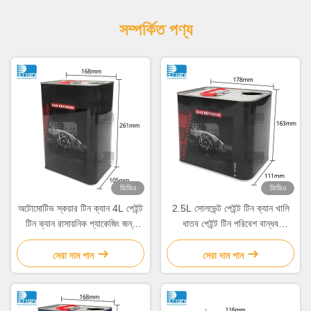
সম্পর্কিত পণ্য
ভিডিও
ভিডিও
অটোমোটিভ স্কয়ার টিন ক্যান 4L পেইন্ট
2.5L সোলভেন্ট পেইন্ট টিন ক্যান খালি
টিন ক্যান রাসায়নিক প্যাকেজিং জন্য
ধাতব পেইন্ট টিন পরিবেশ বান্ধব
OEM ODM
পুনর্ব্যবহারযোগ্য প্যাকেজিং
সেরা দাম পান
সেরা দাম পান