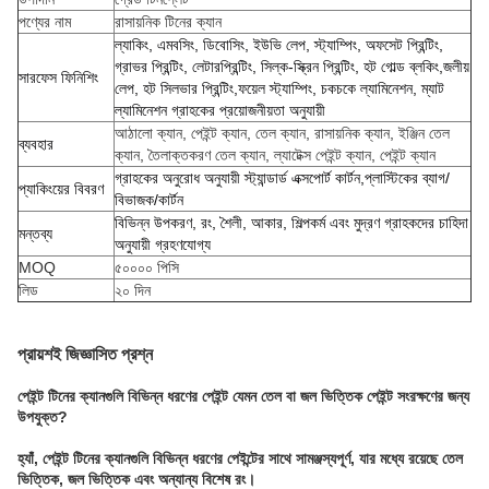
পণ্যের নাম
রাসায়নিক টিনের ক্যান
ল্যাকিং, এমবসিং, ডিবোসিং, ইউভি লেপ, স্ট্যাম্পিং, অফসেট প্রিন্টিং,
গ্রাভর প্রিন্টিং, লেটারপ্রিন্টিং, সিল্ক-স্ক্রিন প্রিন্টিং, হট গোল্ড ব্লকিং,জলীয়
সারফেস ফিনিশিং
লেপ, হট সিলভার প্রিন্টিং,ফয়েল স্ট্যাম্পিং, চকচকে ল্যামিনেশন, ম্যাট
ল্যামিনেশন গ্রাহকের প্রয়োজনীয়তা অনুযায়ী
আঠালো ক্যান, পেইন্ট ক্যান, তেল ক্যান, রাসায়নিক ক্যান, ইঞ্জিন তেল
ব্যবহার
ক্যান, তৈলাক্তকরণ তেল ক্যান, ল্যাটেক্স পেইন্ট ক্যান, পেইন্ট ক্যান
গ্রাহকের অনুরোধ অনুযায়ী স্ট্যান্ডার্ড এক্সপোর্ট কার্টন,প্লাস্টিকের ব্যাগ/
প্যাকিংয়ের বিবরণ
বিভাজক/কার্টন
বিভিন্ন উপকরণ, রং, শৈলী, আকার, শিল্পকর্ম এবং মুদ্রণ গ্রাহকদের চাহিদা
মন্তব্য
অনুযায়ী গ্রহণযোগ্য
MOQ
৫০০০০ পিসি
লিড
২০ দিন
প্রায়শই জিজ্ঞাসিত প্রশ্ন
পেইন্ট টিনের ক্যানগুলি বিভিন্ন ধরণের পেইন্ট যেমন তেল বা জল ভিত্তিক পেইন্ট সংরক্ষণের জন্য
উপযুক্ত?
হ্যাঁ, পেইন্ট টিনের ক্যানগুলি বিভিন্ন ধরণের পেইন্টের সাথে সামঞ্জস্যপূর্ণ, যার মধ্যে রয়েছে তেল
ভিত্তিক, জল ভিত্তিক এবং অন্যান্য বিশেষ রং।