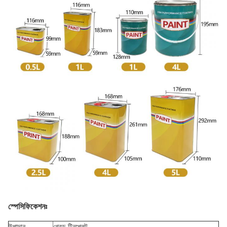
স্পেসিফিকেশনঃ
উপাদান
গ্রেড টিনপ্লেট