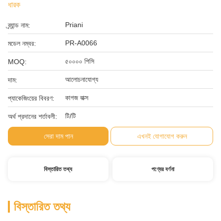
ধারক
Priani
ব্র্যান্ড নাম:
PR-A0066
মডেল নম্বর:
৫০০০০ পিসি
MOQ:
আলোচনাযোগ্য
দাম:
কাগজ বাক্স
প্যাকেজিংয়ের বিবরণ:
টি/টি
অর্থ প্রদানের শর্তাবলী:
সেরা দাম পান
এখনই যোগাযোগ করুন
বিস্তারিত তথ্য
পণ্যের বর্ণনা
বিস্তারিত তথ্য