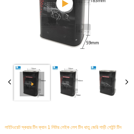
লাইটওয়েট স্কয়ার টিন ক্যান 1 লিটার লেইক লেপ টিন ধাতু জেরি গাড়ী পেইন্ট টিন