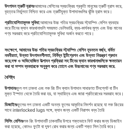
উৎপাদন ত্রুটি হ্রাসঃ
আমাদের মেশিনের স্বয়ংক্রিয় প্রকৃতি মানুষের ত্রুটি হ্রাস করে,
বৃহত্তর নির্ভুলতা নিশ্চিত করে এবং ত্রুটিযুক্ত উপাদানগুলির ঝুঁকি হ্রাস করে।
প্রতিযোগিতামূলক সুবিধা:
আমাদের উচ্চ গতির স্বয়ংক্রিয় স্ট্যাম্পিং মেশিন ব্যবহার
করে টিনের ক্যান কারখানাগুলি সময়মত ডেলিভারি, ব্যয়-কার্যকর মূল্য এবং উচ্চ মানের
পণ্য সরবরাহ করে প্রতিযোগিতামূলক সুবিধা অর্জন করতে পারে।
সংক্ষেপে, আমাদের উচ্চ গতির স্বয়ংক্রিয় স্ট্যাম্পিং মেশিন ন্যূনতম বর্জ্য, বর্ধিত
নমনীয়তা, উন্নত উৎপাদনশীলতা, নির্বিঘ্ন ইন্টিগ্রেশন এবং উন্নত নিয়ন্ত্রণ প্রদান
করে,দক্ষ ও অভিযোজিত উত্পাদন প্রক্রিয়া সহ টিনের ক্যান কারখানাগুলিকে ক্ষমতায়ন
করা যা সম্পদ ব্যবহারকে অনুকূল করে তোলে এবং উচ্চমানের পণ্য সরবরাহ করে.
বৈশিষ্ট্য
উপাদানঃ
ফুল লগ ঢাকনা এবং লক রিং টিন ক্যান উপাদান সাধারণত টিনপ্লেট বা টিন
মুক্ত ইস্পাত থেকে তৈরি করা হয়, যা স্থায়িত্ব এবং জারা প্রতিরোধের সরবরাহ করে।
ডিজাইনঃ
ফুলের লগ ঢাকনা একটি অনন্য ফুলের আকৃতির নিদর্শন রয়েছে যা লক রিংয়ের
সাথে interlocked lugs সঙ্গে, ক্যান জন্য একটি নিরাপদ বন্ধ তৈরি
সিলিং মেশিনঃ
লক রিং উপাদানটি ঢাকনাটির উপরে শক্তভাবে ফিট করার জন্য ডিজাইন
করা হয়েছে, কোনও ফুটো বা দূষণ রোধ করার জন্য একটি শক্ত সিল তৈরি করে।