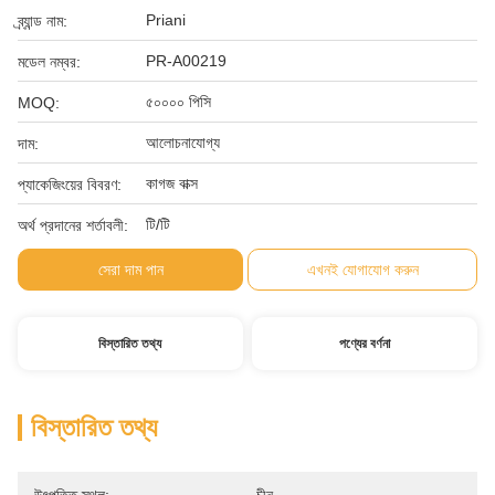
Priani
ব্র্যান্ড নাম:
PR-A00219
মডেল নম্বর:
৫০০০০ পিসি
MOQ:
আলোচনাযোগ্য
দাম:
কাগজ বাক্স
প্যাকেজিংয়ের বিবরণ:
টি/টি
অর্থ প্রদানের শর্তাবলী:
সেরা দাম পান
এখনই যোগাযোগ করুন
বিস্তারিত তথ্য
পণ্যের বর্ণনা
বিস্তারিত তথ্য