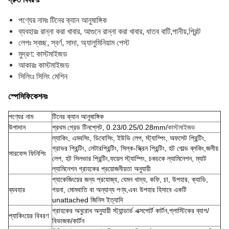
পণ্যের নামঃ টিনের ক্যান আনুষাঙ্গিক
ব্যবহারঃ রান্না করা খাবার, আগুনে রান্না করা খাবার, ধাতব বাটি,পানীয়,প্রিন্ট
লেপঃ স্বচ্ছ, স্বর্ণ, সাদা, অ্যালুমিনিয়াম পেস্ট
মুদ্রণ: কাস্টমাইজড
আকারঃ কাস্টমাইজড
সিলিংঃ সিলিং মেশিন
স্পেসিফিকেশনঃ
পণ্যের নাম
টিনের ক্যান আনুষাঙ্গিক
উপাদান
প্রথম গ্রেড টিনপ্লেট, 0.23/0.25/0.28mm/
কাস্টমাইজড
ল্যাকিং, এমবসিং, ডিবোসিং, ইউভি লেপ, স্ট্যাম্পিং, অফসেট প্রিন্টিং,
গ্রাভর প্রিন্টিং, লেটারপ্রিন্টিং, সিল্ক-স্ক্রিন প্রিন্টিং, হট গোল্ড ব্লকিং,জলীয়
সারফেস ফিনিশিং
লেপ, হট সিলভার প্রিন্টিং,ফয়েল স্ট্যাম্পিং, চকচকে ল্যামিনেশন, ম্যাট
ল্যামিনেশন গ্রাহকের প্রয়োজনীয়তা অনুযায়ী
প্যাকেজিংয়ের জন্য প্রযোজ্য, যেমন খাদ্য, কফি, চা, উপহার, ক্যাডি,
ব্যবহার
গয়না, মোমবাতি বা অন্যান্য পণ্য,এবং উপহার হিসাবে একটি
unattached জিনিস ইত্যাদি
গ্রাহকের অনুরোধ অনুযায়ী স্ট্যান্ডার্ড এক্সপোর্ট কার্টন,প্লাস্টিকের ব্যাগ/
প্যাকিংয়ের বিবরণ
বিভাজক/কার্টন