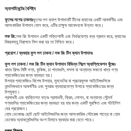
অ্যাপার্টমেন্টের বৈশিষ্ট্য
ফুলের লগের ঢাকনাঃ
ফুলের লগ ক্যাপ উপাদানটি টিনের ক্যানের একটি আকর্ষণীয় এবং
আলংকারিক উপাদান যোগ করে, এটির চাক্ষুষ আবেদনকে উন্নত করে।
লক রিং:
লক রিং উপাদান একটি শক্তিশালী এবং নির্ভরযোগ্য বন্ধ প্রদান করে, ক্যানের
বিষয়বস্তু নিরাপদে সিল করা হয় তা নিশ্চিত করে।
প্রয়োগ / ব্যবহার ফুল লগ ঢাকনা / লক রিং টিন ক্যান উপাদানঃ
ফুল লগ ঢাকনা / লক রিং টিন ক্যান উপাদান বিভিন্ন শিল্পে অ্যাপ্লিকেশন খুঁজেঃ
খাদ্য শিল্পঃ মিষ্টি পণ্য, কুকিজ, চা পাতাগুলি, মশলা বা অন্যান্য শুকনো খাদ্য পণ্য
প্যাকেজিংয়ের জন্য ব্যবহৃত হয়।
উপহার প্যাকেজিংঃ বিশেষ উপহার, স্যুভেনির বা প্রচারমূলক আইটেমগুলিকে
নান্দনিকভাবে আকর্ষণীয় এবং পুনরায় ব্যবহারযোগ্য উপায়ে প্যাকেজিংয়ের জন্য
উপযুক্ত।
প্রসাধনী এবং ব্যক্তিগত যত্নঃ প্রসাধনী, ক্রিম, লোশন, বা অন্যান্য সৌন্দর্য
পণ্যগুলির প্যাকেজিংয়ের জন্য ব্যবহৃত হয় যার জন্য একটি সুরক্ষিত এবং স্টাইলিশ
ঘের প্রয়োজন।
হোম ডেকোরঃ ছোট ছোট আইটেমগুলির জন্য আলংকারিক স্টোরেজ পাত্রে বা হোম
ডেকোর অ্যাকসেন্টগুলির অংশ হিসাবে ব্যবহার করা যেতে পারে।
দ্রুত বিবরণঃ