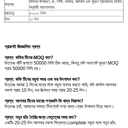
বিভিন্ন উপকরণ, রং, শৈলী, আকার, শিল্পকর্ম এবং মুদ্রণ গ্রাহকদের চাহিদা
মন্তব্য
অনুযায়ী গ্রহণযোগ্য
MOQ
৫০০০০ পিসি
লিড
২০ দিন
প্রায়শই জিজ্ঞাসিত প্রশ্ন
প্রশ্ন: কফির টিনের MOQ কত?
উত্তরঃ খাঁটি রূপাতে 50000 পিসি ঠিক আছে, কিন্তু যদি অফসেট মুদ্রণ MOQ
প্রায় 50000 পিসি হয়।
প্রশ্ন: কফি টিনের নমুনা সময় এবং ভর উৎপাদন কত?
উত্তরঃ আমরা 1 দিনের মধ্যে স্টক নমুনা অফার করতে পারি, যদি কাস্টম আপনার
নকশা প্রায় 10 দিন, ভর উত্পাদন সময় প্রায় 20-25 দিন।
প্রশ্ন: আপনার টিনের ডাবের পণ্যগুলি কি খাদ্য নিরাপদ?
উত্তরঃ হ্যাঁ, আমাদের সমস্ত টিনপ্লেট পণ্য খাদ্য গ্রেড উপাদান দিয়ে আসে।
প্রশ্ন: নতুন ছাঁচ তৈরির জন্য নেতৃত্বের সময় কত?
একটিঃ 20-25 দিন আপনার নকশা সিদ্ধান্ত.complete নমুনা সঙ্গে নতুন ছাঁচ.