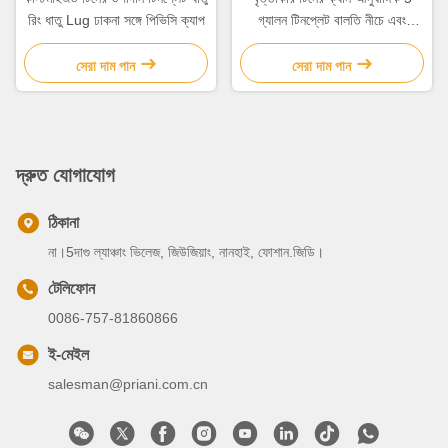
রিং ধাতু Lug ঢাকনা সঙ্গে পিভিসি ক্যাপ
গ্যালন টিনপ্লেট বালতি নীচে এবং
আস্তরণের সাথে lug ঢাকনা
সেরা দাম পান
সেরা দাম পান
দ্রুত যোগাযোগ
ঠিকানা
না।5দাগু ল্যাঞ্চাং ভিলেজ, জিউজিয়াং, নানহাই, ফোশান.জিডি।
টেলিফোন
0086-757-81860866
ই-মেইল
salesman@priani.com.cn