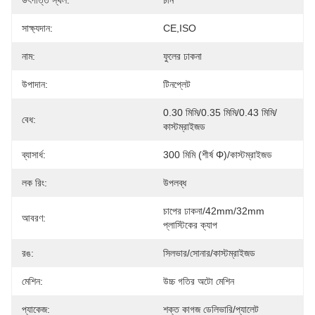
উৎপত্তি স্থল:
চীন
সাক্ষ্যদান:
CE,ISO
নাম:
ফুলের ঢাকনা
উপাদান:
টিনপ্লেট
0.30 মিমি/0.35 মিমি/0.43 মিমি/
বেধ:
কাস্টম্রাইজড
ব্যাসার্ধ:
300 মিমি (শীর্ষ Φ)/কাস্টম্রাইজড
লক রিং:
উপলব্ধ
চাপের ঢাকনা/42mm/32mm 
আবরণ:
প্লাস্টিকের ক্যাপ
রঙ:
সিলভার/সোনার/কাস্টম্রাইজড
মেশিন:
উচ্চ গতির অটো মেশিন
প্যাকেজ:
শক্ত কাগজ ডেলিভারি/প্যালেট