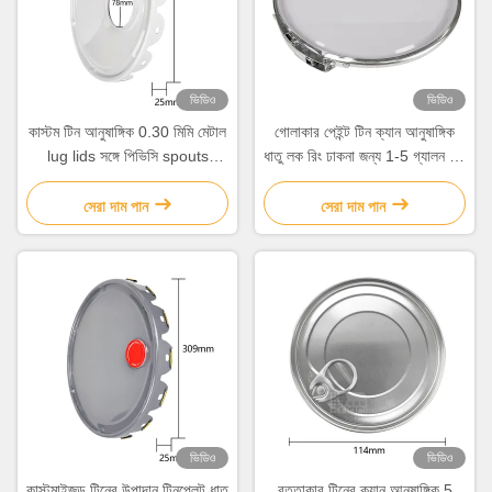
ভিডিও
ভিডিও
কাস্টম টিন আনুষাঙ্গিক 0.30 মিমি মেটাল
গোলাকার পেইন্ট টিন ক্যান আনুষাঙ্গিক
lug lids সঙ্গে পিভিসি spouts
ধাতু লক রিং ঢাকনা জন্য 1-5 গ্যালন টিন
স্বয়ংক্রিয় স্ট্যাম্পিং মেশিন
ক্যান বালতি
সেরা দাম পান
সেরা দাম পান
ভিডিও
ভিডিও
কাস্টমাইজড টিনের উপাদান টিনপ্লেট ধাতু
বৃত্তাকার টিনের ক্যান আনুষাঙ্গিক 5