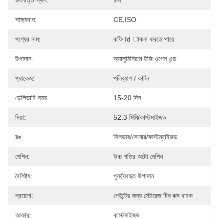
উৎপত্তি স্থল:
চীন
সাক্ষ্যদান:
CE,ISO
পণ্যের নাম:
কফি Id াকনা করতে পারে
উপাদান:
অ্যালুমিনিয়াম ইজি ওপেন এন্ড
প্যাকেজ:
পলিব্যাগ / কার্টন
ডেলিভারি সময়:
15-20 দিন
দিয়া:
52.3 মিমি/কাস্টমাইজড
রঙ:
সিলভার/সোনার/কাস্টম্রাইজড
মেশিন:
উচ্চ গতির অটো মেশিন
বৈশিষ্ট্য:
পুনর্ব্যবহৃত উপাদান
প্রয়োগ:
পেইন্টের জন্য স্টোরেজ টিন বক্স ধারক
আকার:
কাস্টমাইজড