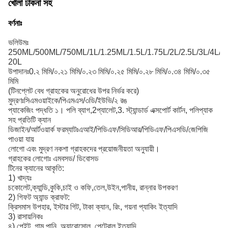
খোলা ঢাকনা সহ
বর্ণনাঃ
ভলিউমঃ
250ML/500ML/750ML/1L/1.25ML/1.5L/1.75L/2L/2.5L/3L/4L/5
20L
উপাদানঃ0.২ মিমি/০.২১ মিমি/০.২৩ মিমি/০.২৫ মিমি/০.২৮ মিমি/০.৩৪ মিমি/০.৩৫
মিমি
(টিনপ্লেট বেধ গ্রাহকের অনুরোধের উপর নির্ভর করে)
মুদ্রণঃসিএমওয়াইকে/পিএমএস/৩ডি/ইউভি/২ রঙ
প্যাকেজিং পদ্ধতি ১। পলি ব্যাগ,2প্যালেট,3. স্ট্যান্ডার্ড এক্সপোর্ট কার্টন, পলিপ্যাক
সহ প্রতিটি ক্যান
ডিজাইন/আর্টওয়ার্ক ফরম্যাটঃএআই/পিডিএফ/সিডিআর/পিডিএফ/পিএসডি/জেপিজি
পাওয়া যায়
লোগো এবং মুদ্রণ নকশা গ্রাহকদের প্রয়োজনীয়তা অনুযায়ী।
গ্রাহকের লোগোঃ এমবসড/ ডিবোসড
টিনের ক্যানের আকৃতি:
1) খাদ্যঃ
চকোলেট,ক্যান্ডি,কুকি,চাই ও কফি,তেল,উইন,পানীয়, রান্নার উপকরণ
2) গিফট অ্যান্ড ক্রাফট:
ক্রিসমাস উপহার, ইস্টার গিট, টাকা ক্যান, রিং, গয়না প্যাকিং ইত্যাদি
3) রাসায়নিকঃ
৪) পেইন্ট, গাম পানি, অ্যারোসোল, পেট্রোল ইত্যাদি