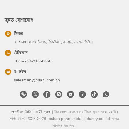
দ্রুত যোগাযোগ
ঠিকানা
না।5দাগু ল্যাঞ্চাং ভিলেজ, জিউজিয়াং, নানহাই, ফোশান.জিডি।
টেলিফোন
0086-757-81860866
ই-মেইল
salesman@priani.com.cn
গোপনীয়তা নীতি
|
সাইট ম্যাপ
| চীন ভালো মানের ধাতব টিনের ক্যান সরবরাহকারী।
কপিরাইট © 2025-2026 foshan priani metal industry co. ltd সমস্ত
অধিকার সংরক্ষিত।