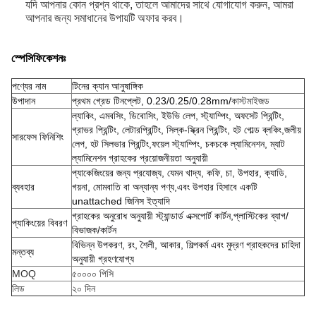
যদি আপনার কোন প্রশ্ন থাকে, তাহলে আমাদের সাথে যোগাযোগ করুন, আমরা
আপনার জন্য সমাধানের উপায়টি অফার করব।
স্পেসিফিকেশনঃ
পণ্যের নাম
টিনের ক্যান আনুষাঙ্গিক
উপাদান
প্রথম গ্রেড টিনপ্লেট, 0.23/0.25/0.28mm/
কাস্টমাইজড
ল্যাকিং, এমবসিং, ডিবোসিং, ইউভি লেপ, স্ট্যাম্পিং, অফসেট প্রিন্টিং,
গ্রাভর প্রিন্টিং, লেটারপ্রিন্টিং, সিল্ক-স্ক্রিন প্রিন্টিং, হট গোল্ড ব্লকিং,জলীয়
সারফেস ফিনিশিং
লেপ, হট সিলভার প্রিন্টিং,ফয়েল স্ট্যাম্পিং, চকচকে ল্যামিনেশন, ম্যাট
ল্যামিনেশন গ্রাহকের প্রয়োজনীয়তা অনুযায়ী
প্যাকেজিংয়ের জন্য প্রযোজ্য, যেমন খাদ্য, কফি, চা, উপহার, ক্যাডি,
ব্যবহার
গয়না, মোমবাতি বা অন্যান্য পণ্য,এবং উপহার হিসাবে একটি
unattached জিনিস ইত্যাদি
গ্রাহকের অনুরোধ অনুযায়ী স্ট্যান্ডার্ড এক্সপোর্ট কার্টন,প্লাস্টিকের ব্যাগ/
প্যাকিংয়ের বিবরণ
বিভাজক/কার্টন
বিভিন্ন উপকরণ, রং, শৈলী, আকার, শিল্পকর্ম এবং মুদ্রণ গ্রাহকদের চাহিদা
মন্তব্য
অনুযায়ী গ্রহণযোগ্য
MOQ
৫০০০০ পিসি
লিড
২০ দিন