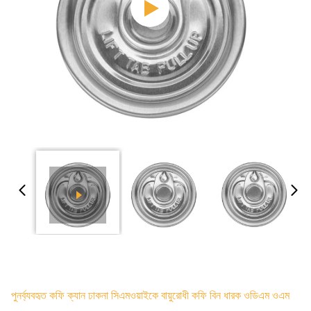
পুনর্ব্যবহৃত কফি ক্যান ঢাকনা সিএমওয়াইকে বায়ুরোধী কফি বিন ধারক ওডিএম ওএম