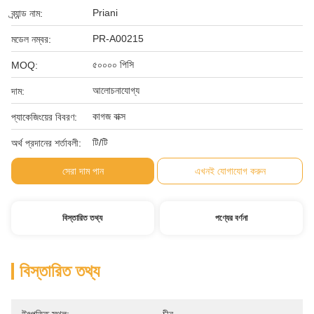
Priani
ব্র্যান্ড নাম:
PR-A00215
মডেল নম্বর:
৫০০০০ পিসি
MOQ:
আলোচনাযোগ্য
দাম:
কাগজ বাক্স
প্যাকেজিংয়ের বিবরণ:
টি/টি
অর্থ প্রদানের শর্তাবলী:
সেরা দাম পান
এখনই যোগাযোগ করুন
বিস্তারিত তথ্য
পণ্যের বর্ণনা
বিস্তারিত তথ্য