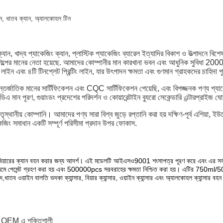
যান, ধাতব ক্যান, অ্যালকোহল টিন
 ক্যান, খাদ্য প্যাকেজিং ক্যান, প্লাস্টিক প্যাকেজিং ব্যারেল ইত্যাদির বিকাশ ও উত্পাদনে 
ল্পের মানের নেতা হয়েছে. আমাদের কোম্পানীর মান কারখানা ভবন এবং আধুনিক সুবিধা 200000
্পিং লাইন এবং ৪টি টিনপ্লেট প্রিন্টিং লাইন, যার উৎপাদন ক্ষমতা এবং গুণমান গ্রাহকদের চাহিদা
তিক মানের সার্টিফিকেশন এবং CQC সার্টিফিকেশন পেয়েছি, এবং বিপজ্জনক পণ্য প্যাকেজ
 মান পূরণ, গুয়াংডং প্রদেশের পরিদর্শন ও কোয়ারেন্টাইন ব্যুরো সেকেন্ডারি এন্টারপ্রাইজ
েতৃস্থানীয় কোম্পানি। আমাদের পণ্য সারা বিশ্ব জুড়ে রপ্তানি করা হয় দক্ষিণ-পূর্ব এশিয
কেজিং সমাধান একটি সম্পূর্ণ পরিসীমা প্রদান উপর ফোকাস.
বিয়ারের ক্যান বহন করার জন্য আদর্শ। এই মডেলটি আইএসও9001 শংসাপত্র পূরণ করে এবং এর সর্বনিম
 পেমেন্ট গ্রহণ করা হয় এবং 500000pcs সরবরাহের ক্ষমতা নিশ্চিত করা হয়। এটির 750ml/500ml
,ধাতব ওয়াইন বালতি ভদকা ক্যান্সার, বিয়ার ক্যান্সার, ওয়াইন ক্যান্সার এবং অ্যালকোহল ক্যান্সার বহ
. OEM এ শক্তিশালী