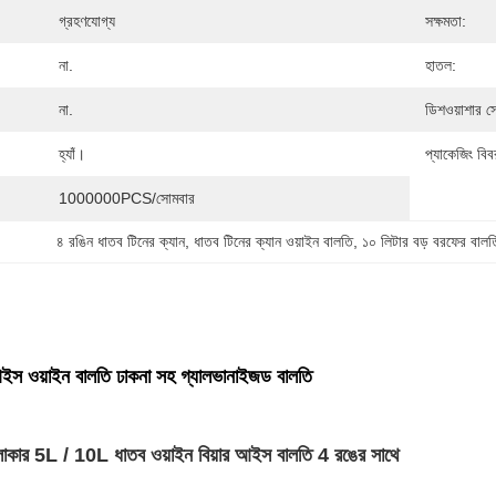
গ্রহণযোগ্য
সক্ষমতা:
না.
হাতল:
না.
ডিশওয়াশার স
হ্যাঁ।
প্যাকেজিং বিব
1000000PCS/সোমবার
৪ রঙিন ধাতব টিনের ক্যান
, 
ধাতব টিনের ক্যান ওয়াইন বালতি
, 
১০ লিটার বড় বরফের বালত
আইস ওয়াইন বালতি ঢাকনা সহ গ্যালভানাইজড বালতি
লাকার 5L / 10L ধাতব ওয়াইন বিয়ার আইস বালতি 4 রঙের সাথে