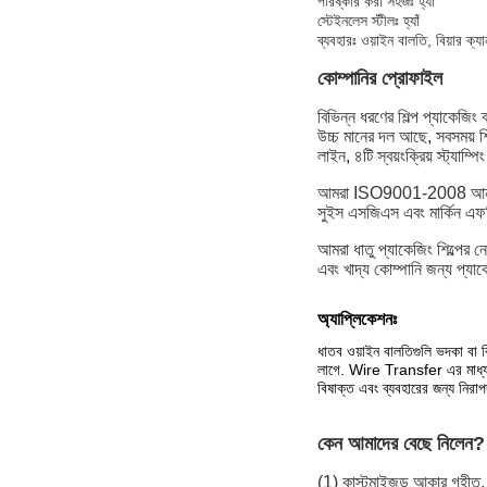
পরিষ্কার করা সহজঃ হ্যাঁ
স্টেইনলেস স্টীলঃ হ্যাঁ
ব্যবহারঃ ওয়াইন বালতি, বিয়ার ক্
কোম্পানির প্রোফাইল
বিভিন্ন ধরণের শিল্প প্যাকেজিং
উচ্চ মানের দল আছে, সবসময় শি
লাইন, ৪টি স্বয়ংক্রিয় স্ট্যাম
আমরা ISO9001-2008 আন্তর্জা
সুইস এসজিএস এবং মার্কিন এফডিএ
আমরা ধাতু প্যাকেজিং শিল্পের ন
এবং খাদ্য কোম্পানি জন্য প্যা
অ্যাপ্লিকেশনঃ
ধাতব ওয়াইন বালতিগুলি ভদকা বা 
লাগে. Wire Transfer এর মাধ্যমে
বিষাক্ত এবং ব্যবহারের জন্য নিরাপদ
কেন আমাদের বেছে নিলেন?
(1) কাস্টমাইজড আকার গৃহীত