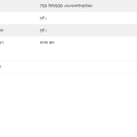
750 মিলি/500 এমএল/কাস্টম্রাইজড
হ্যাঁ।
েফ:
হ্যাঁ।
রণ:
কাগজ বাক্স
ি