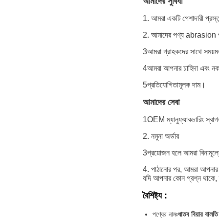
আমাদের সুবিধা
1. আমরা একটি পেশাদারী প্রস্
2. আমাদের পণ্য abrasion প্র
3আমরা গ্রাহকদের সাথে সময়মত
4আমরা আপনার চাহিদা এবং ন
5প্রতিযোগিতামূলক দাম।
আমাদের সেবা
1OEM ম্যানুফ্যাকচারিং স্বাগ
2. নমুনা অর্ডার
3প্রয়োজন হলে আমরা বিনামূল্য
4. পাঠানোর পর, আমরা আপনার জ
যদি আপনার কোন প্রশ্ন থাকে
বৈশিষ্ট্য
:
পণ্যের নামঃ
ধাতব বিয়ার বালতি