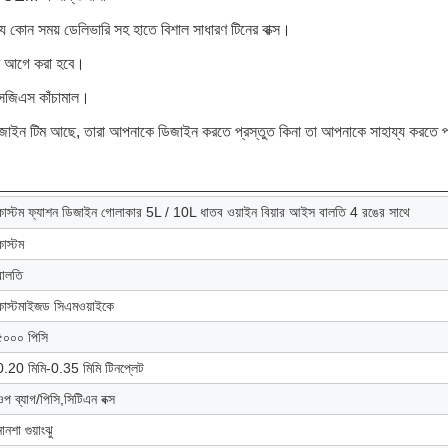
কোন সময় ডেলিভারি সহ হাতে বিশাল সাধারণ টিনের বাক্স।
ের আগে করা হবে।
সজিএস কাঁচামাল।
জাইন টিম আছে, তারা আপনাকে ডিজাইন করতে প্রস্তুত কিনা তা আপনাকে সাহায্য করতে প
কাস্টম ফ্যাশন ডিজাইন গোলাকার 5L / 10L ধাতব ওয়াইন বিয়ার আইস বালতি 4 রঙের সাথে
কাস্টম
বালতি
কাস্টমাইজড সিএমওয়াইকে
৫০০০ পিসি
0.20 মিমি-0.35 মিমি টিনপ্লেট
ওপ ব্যাগ/পিসি,সিটিএন বক্স
নানশা গুয়াংঝু