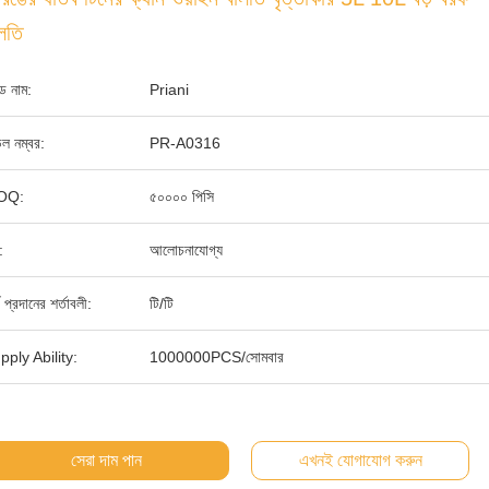
লতি
যান্ড নাম:
Priani
ল নম্বর:
PR-A0316
OQ:
৫০০০০ পিসি
:
আলোচনাযোগ্য
থ প্রদানের শর্তাবলী:
টি/টি
pply Ability:
1000000PCS/সোমবার
সেরা দাম পান
এখনই যোগাযোগ করুন