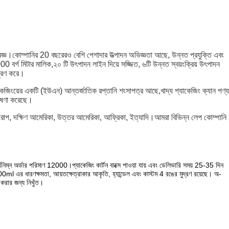
বিশেষজ্ঞ।কোম্পানির 20 বছরেরও বেশি পেশাদার উত্পাদন অভিজ্ঞতা আছে, উন্নত প্রযুক্তি এবং
 বর্গ মিটার মালিক,২০ টি উৎপাদন লাইন দিয়ে সজ্জিত, ৬টি উন্নত স্বয়ংক্রিয় উৎপাদন
 পূরণ করে।
িংয়ের একটি (ইউএন) আন্তর্জাতিক রপ্তানি শংসাপত্র আছে,খাদ্য প্যাকেজিং ক্যান পণ্য
 ঘোষণা করেছে।
়া, ইউরোপ, দক্ষিণ আমেরিকা, উত্তর আমেরিকা, আফ্রিকা, ইত্যাদি।আমরা বিভিন্ন লেপ কোম্পানি
্ন অর্ডার পরিমাণ 12000।প্যাকেজিং কার্টন বাক্সে পাওয়া যায় এবং ডেলিভারি সময় 25-35 দিন
 এর ধারণক্ষমতা, আয়তক্ষেত্রাকার আকৃতি, হ্যান্ডেল এবং কাস্টম 4 রঙের মুদ্রণ রয়েছে। অ-
ন করার জন্য নিখুঁত।