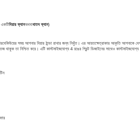
 একটি
বিয়ার ক্যান
অথবা
ধাতব ক্যান
)
বারবেকিউয়ের সময় আপনার বিয়ার ঠান্ডা রাখার জন্য নিখুঁত। এর আয়তক্ষেত্রাকার আকৃতি আপনাকে ব
তেজ থাকুক তা নিশ্চিত করে। এটি কাস্টমাইজযোগ্য 4 রঙের প্রিন্ট ডিজাইনের সাথেও কাস্টমাইজযোগ
 টিন
সফার