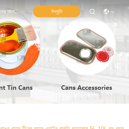
উদ্ধৃতি
আমাদের সাথে যোগাযোগ
রঙের ধাতব টিনের ক্যান ওয়াইন বালতি বৃত্তাকার 5L 10L বড় বরফ