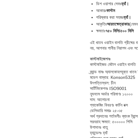
ডিশ ওয়াশার সেফঃ
হ্যাঁ।
আকারঃ
কাস্টম
পরিষ্কার করা সহজঃ
হ্যাঁ।
আকৃতিঃ
আয়তক্ষেত্রাকার
(যেমন
ক্ষমতাঃ
৭৫০ মিলি/৫০০ মিলি
এই ধাতব ওয়াইন বালতি গ্রীষ্মের 
নয়, আপনার পানীয় নিরাপদ এবং স
কাস্টমাইজেশনঃ
কাস্টমাইজড মেটাল ওয়াইন বালতি
ব্র্যান্ড নামঃ অ্যালকোহলযুক্ত ধাতব
মডেল নাম্বার: Konson5325
উৎপত্তিস্থল: চীন
সার্টিফিকেশনঃ ISO9001
ন্যূনতম অর্ডার পরিমাণঃ ১২০০০
দাম: আলোচনা
প্যাকেজিং বিবরণঃ কার্টন বক্স
ডেলিভারি সময়ঃ ২৫-৩৫
অর্থ প্রদানের শর্তাবলীঃ ব্যাংক ট্রান্
সরবরাহ ক্ষমতা: ৫০০০০০ পিসি
উপাদানঃ ধাতু
হ্যান্ডেলঃ হ্যাঁ