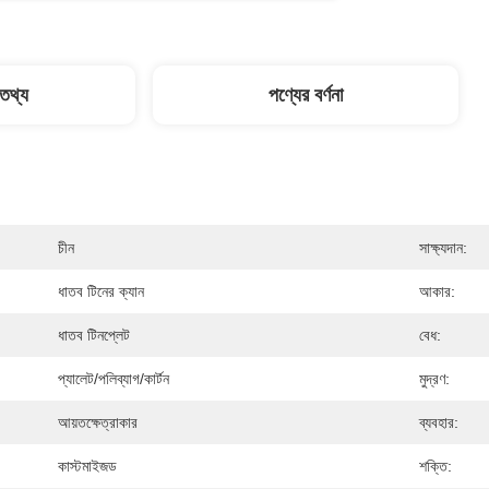
 তথ্য
পণ্যের বর্ণনা
চীন
সাক্ষ্যদান:
ধাতব টিনের ক্যান
আকার:
ধাতব টিনপ্লেট
বেধ:
প্যালেট/পলিব্যাগ/কার্টন
মুদ্রণ:
আয়তক্ষেত্রাকার
ব্যবহার:
কাস্টমাইজড
শক্তি: