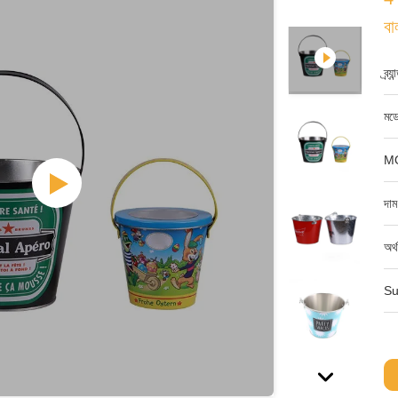
বা
ব্র্
মডে
M
দাম
অর্
Su