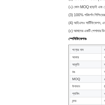
(২) কোন MOQ ছাড়াই এবং যে 
(3) 100% পরিদর্শন শিপিংয়
(4) আইএসও সার্টিফিকেশন, এ
(৫) আমাদের একটি পেশাদার ডি
স্পেসিফিকেশনঃ
পণ্যের নাম
আকার
আকৃতি
রঙ
MOQ
উপাদান
প্যাকিং
বন্দর