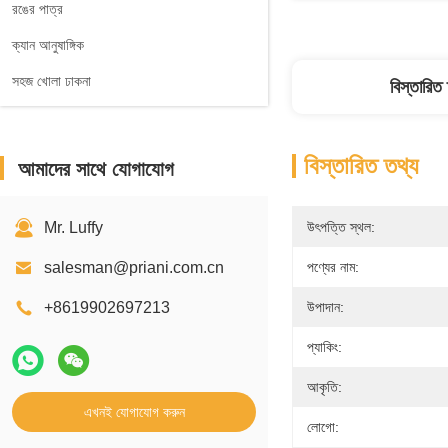
রঙের পাত্র
ক্যান আনুষাঙ্গিক
সহজ খোলা ঢাকনা
বিস্তারিত
বিস্তারিত তথ্য
আমাদের সাথে যোগাযোগ
Mr. Luffy
উৎপত্তি স্থল:
salesman@priani.com.cn
পণ্যের নাম:
+8619902697213
উপাদান:
প্যাকিং:
আকৃতি:
এখনই যোগাযোগ করুন
লোগো: