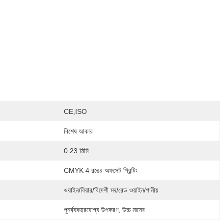
CE,ISO
বিশেষ আকার
0.23 মিমি
CMYK 4 রঙের অফসেট প্রিন্টিং
ওয়াইন/বিয়ার/বিদেশী মদ/রেড ওয়াইন/পানীয়
পুনর্ব্যবহারযোগ্য উপকরণ, উচ্চ মানের