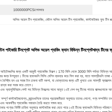
1000000PCS/সোমবার
অলিভ অয়েল টিন প্যাকেজিং
, 
মেটাল অলিভ অয়েল টিন প্যাকেজিং
, 
কাস্টমাইজড ফুড টিন বক
্টম পাইকারি টিনপ্লেট অলিভ অয়েল প্যাকিং ক্যান বিভিন্ন টিনপ্লেট
খাদ্য টিনের ক
খাদ্য আইটেমগুলির জন্য একটি বহুমুখী প্যাকেজিং বিকল্প। 170 মিলি থেকে 3000 মিলি পর্যন্ত
্যের জন্য উপযুক্ত। টিনের ক্যানগুলি সিলিং মেশিন ব্যবহার করে সিল করা হয়, যাতে সামগ্রীগুলি তাজা
ন বৈশিষ্ট্য হল এর সহজ টান ঢাকনা বাটি নকশা, যা ভোক্তাদের জন্য এটি খুলতে এবং সামগ্রী অ্যাক্স
় রান্না করা সহজ করে তোলে।
সাদা এবং অ্যালুমিনিয়াম পেস্ট সহ বিভিন্ন বিকল্পের সাথে আবৃত।এই লেপ শুধু টিনের পাতার বাক্সগুলো
ি সম্পূর্ণ কাস্টমাইজযোগ্য, ব্র্যান্ডগুলিকে তাদের প্রয়োজনীয়তা অনুসারে তাদের লোগো, পণ্য সম্পর্ক
 এবং আকর্ষণীয় প্যাকেজিং সমাধান তৈরি করতে সক্ষম করে.
কার পণ্যের নির্দিষ্ট চাহিদা অনুসারে কাস্টমাইজ করা যেতে পারে।এই টিনের ক্যানগুলি বিভিন্ন পরিমাণে