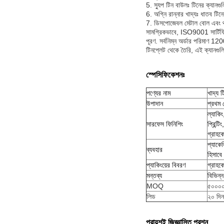
5. স্যুপ টিন বাউলঃ টিনের ক্যানগ
6. অগ্নি রান্নার খাদ্যঃ ধাতব টিন
7. ডিসপোজেবল মেটাল বোল এবং থা
সামগ্রিকভাবে, ISO9001 সার্টিফিক
পূরণ. সর্বনিম্ন অর্ডার পরিমাণ 1
টিনপ্লেট থেকে তৈরি, এই ক্যানগুলি 
স্পেসিফিকেশনঃ
পণ্যের নাম
খাদ্য ট
উপাদান
প্রথম
ল্যাকিং
সারফেস ফিনিশিং
প্রিন্ট
গ্রাহকে
প্যাকে
ব্যবহার
হিসাব
প্যাকিংয়ের বিবরণ
গ্রাহকে
মন্তব্য
বিভিন্
MOQ
৫০০০০
লিড
২০ দিন
প্রায়শই জিজ্ঞাসিত প্রশ্ন