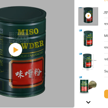
ব্র্
মডে
M
দাম
অর্
Su