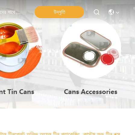
উদ্ধৃতি
আমাদের সাথে যোগাযোগ
টাল টিনপ্লেট অলিভ অয়েল টিন প্যাকেজিং, কাস্টম ফুড টিন বক্স