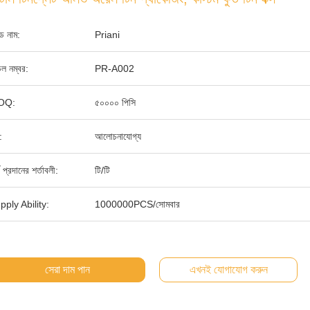
যান্ড নাম:
Priani
ল নম্বর:
PR-A002
OQ:
৫০০০০ পিসি
:
আলোচনাযোগ্য
থ প্রদানের শর্তাবলী:
টি/টি
pply Ability:
1000000PCS/সোমবার
সেরা দাম পান
এখনই যোগাযোগ করুন