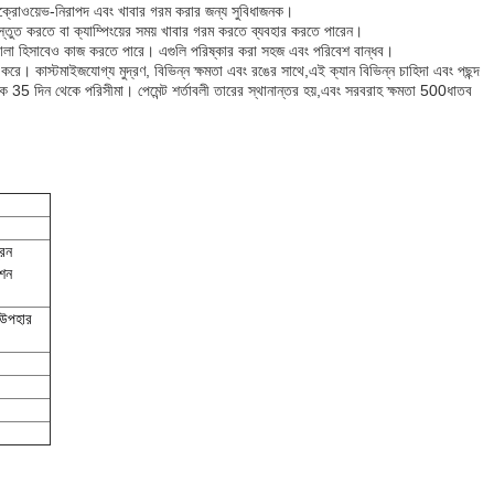
মাইক্রোওয়েভ-নিরাপদ এবং খাবার গরম করার জন্য সুবিধাজনক।
রস্তুত করতে বা ক্যাম্পিংয়ের সময় খাবার গরম করতে ব্যবহার করতে পারেন।
থালা হিসাবেও কাজ করতে পারে। এগুলি পরিষ্কার করা সহজ এবং পরিবেশ বান্ধব।
রে। কাস্টমাইজযোগ্য মুদ্রণ, বিভিন্ন ক্ষমতা এবং রঙের সাথে,এই ক্যান বিভিন্ন চাহিদা এবং পছন্দ
কে 35 দিন থেকে পরিসীমা। পেমেন্ট শর্তাবলী তারের স্থানান্তর হয়,এবং সরবরাহ ক্ষমতা 500ধাতব
রিন
েশন
ং উপহার