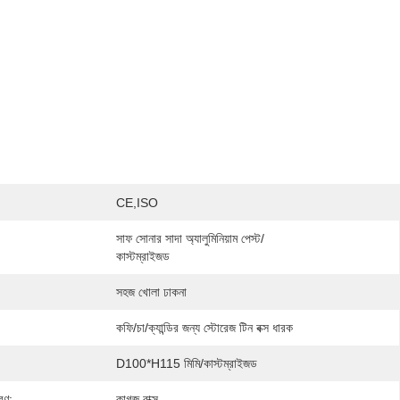
CE,ISO
সাফ সোনার সাদা অ্যালুমিনিয়াম পেস্ট/
কাস্টম্রাইজড
সহজ খোলা ঢাকনা
কফি/চা/ক্যান্ডির জন্য স্টোরেজ টিন বক্স ধারক
D100*H115 মিমি/কাস্টম্রাইজড
রণ:
কাগজ বাক্স