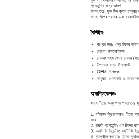
ফুড টিন ক্যানের সাহায্যে, গ্রাহ
প্রস্তুতির জন্য আদর্শ.
উপসংহারে, ফুড টিন ক্যান রান্নার 
খাদ্য শিল্পের গ্রাহক এবং ব্যবসায়
বৈশিষ্ট্য
:
পণ্যের নামঃ খাদ্য টিনের ক্যান
লোগোঃ কাস্টমাইজড
ঢাকনাঃ সহজ খোলা ঢাকনা (সহজ
উপাদানঃ ধাতব টিনপ্লেট
OEM: উপলব্ধ
আকৃতি: গোলাকার ও আয়তক্ষে
অ্যাপ্লিকেশনঃ
খাদ্য টিনের জন্য পণ্য প্রয়োগের স
1. বহিরঙ্গন ক্রিয়াকলাপঃ টিনের 
করে.
2. জরুরী প্রস্তুতিঃ এই টিনের ক্য
3. ক্যাটারিং ইভেন্টস: ক্যাটারিং ই
4. গৃহস্থালি ব্যবহারঃ টিনের ক্যান