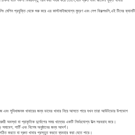
ন ঢাকনা বাটি নকশা বিষয়বস্তু গরম করা সহজ করে তোলে,এটি দ্রুত এবং ঝামেলা মুক্ত খাবার
িং মেশিন প্রযুক্তি থেকে শুরু করে এর কাস্টমাইজযোগ্য মুদ্রণ এবং লেপ বিকল্পগুলি,এই টিনের ক্যানটি
তারা সহজ এবং সুবিধাজনক খাবারের জন্য ডাবের খাবার নিয়ে আসতে পারে যখন তারা আউটডোর উপভোগ
রুরী অবস্থা বা প্রাকৃতিক দুর্যোগের সময় খাদ্যের একটি নির্ভরযোগ্য উত্স সরবরাহ করে।
় সমাবেশ, পার্টি এবং বিশেষ অনুষ্ঠানের জন্য আদর্শ।
লি সংগঠিত করতে বা দ্রুত খাবার প্রস্তুত করতে ব্যবহার করা যেতে পারে।