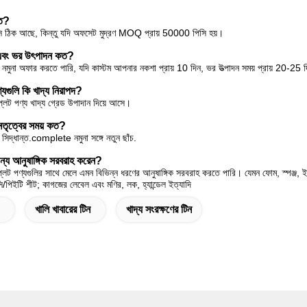
কত?
ি ঠিক আছে, কিন্তু যদি অফসেট মুদ্রণ MOQ প্রায় 50000 পিসি হয়।
় এবং ভর উৎপাদন কত?
 নমুনা অফার করতে পারি, যদি কাস্টম আপনার নকশা প্রায় 10 দিন, ভর উত্পাদন সময় প্রায় 20-25 
্যগুলি কি খাদ্য নিরাপদ?
্লেট পণ্য খাদ্য গ্রেড উপাদান দিয়ে আসে।
নেতৃত্বের সময় কত?
দ্ধান্ত.complete নমুনা সঙ্গে নতুন ছাঁচ.
ন্য আনুষাঙ্গিক সরবরাহ করেন?
লেট পণ্যগুলির সাথে মেলে এমন বিভিন্ন ধরণের আনুষাঙ্গিক সরবরাহ করতে পারি। যেমন ফোম, স্পঞ্জ, ইভ
িভিসি/পিইটি শীট; কাগজের লেবেল এবং মণির, লক, হ্যান্ডেল ইত্যাদি
খালি খাবারের টিন
খাদ্য সংরক্ষণের টিন