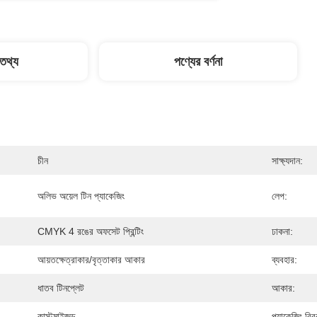
 তথ্য
পণ্যের বর্ণনা
চীন
সাক্ষ্যদান:
অলিভ অয়েল টিন প্যাকেজিং
লেপ:
CMYK 4 রঙের অফসেট প্রিন্টিং
ঢাকনা:
আয়তক্ষেত্রাকার/বৃত্তাকার আকার
ব্যবহার:
ধাতব টিনপ্লেট
আকার:
কাস্টমাইজড
প্যাকেজিং বিব