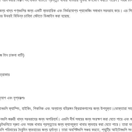
করা গরম করার বিকল্প সহ একটি বাটিতে প্রস্তুত খাবার খাওয়ার সুবিধা উপভোগ করতে পারেন। সহজ টা
জন্য খাদ্য পণ্যগুলির জন্য একটি ব্যবহারিক এবং নির্ভরযোগ্য প্যাকেজিং সমাধান সরবরাহ করে। এর সিল
ীদের উভয়ই বিভিন্ন চাহিদা মেটাতে ডিজাইন করা হয়েছে.
 টান ঢাকনা বাটি)
ত্রাকার
ুযোগ এবং দৃশ্যকল্পঃ
ক্যানগুলি ক্যাম্পিং, হাইকিং, পিকনিক এবং অন্যান্য বহিরঙ্গন ক্রিয়াকলাপের জন্য উপযুক্ত।ভোক্
ানগুলি জরুরী খাদ্য সরবরাহের জন্য অপরিহার্য। এগুলি দীর্ঘ সময়ের জন্য সংরক্ষণ করা যেতে পারে এবং জ
ভেন্টগুলিতে দ্রুত এবং সহজ খাবার প্রস্তুতের জন্য ক্যানযুক্ত খাবার ব্যবহার করা যেতে পারে। তারা বড
গুলি পরিবারের দৈনন্দিন ব্যবহারের জন্য দুর্দান্ত। তারা অবশিষ্টগুলি সঞ্চয় করতে, প্যান্ট্রি আইটেমগু