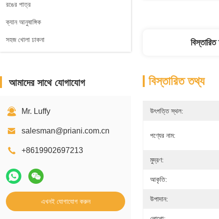
রঙের পাত্র
ক্যান আনুষাঙ্গিক
সহজ খোলা ঢাকনা
বিস্তারিত
বিস্তারিত তথ্য
আমাদের সাথে যোগাযোগ
Mr. Luffy
উৎপত্তি স্থল:
salesman@priani.com.cn
পণ্যের নাম:
+8619902697213
মুদ্রণ:
আকৃতি:
উপাদান:
এখনই যোগাযোগ করুন
লোগো: