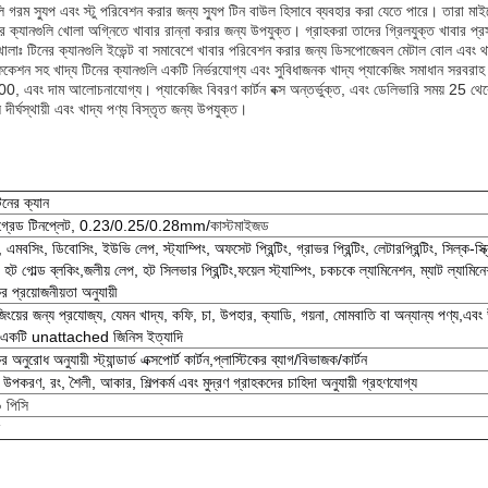
ুলি গরম স্যুপ এবং স্টু পরিবেশন করার জন্য স্যুপ টিন বাউল হিসাবে ব্যবহার করা যেতে পারে। তারা 
ের ক্যানগুলি খোলা অগ্নিতে খাবার রান্না করার জন্য উপযুক্ত। গ্রাহকরা তাদের গ্রিলযুক্ত খাবার প্
লাঃ টিনের ক্যানগুলি ইভেন্ট বা সমাবেশে খাবার পরিবেশন করার জন্য ডিসপোজেবল মেটাল বোল এবং 
েশন সহ খাদ্য টিনের ক্যানগুলি একটি নির্ভরযোগ্য এবং সুবিধাজনক খাদ্য প্যাকেজিং সমাধান সরবরাহ ক
2000, এবং দাম আলোচনাযোগ্য। প্যাকেজিং বিবরণ কার্টন বক্স অন্তর্ভুক্ত, এবং ডেলিভারি সময় 25 থে
দীর্ঘস্থায়ী এবং খাদ্য পণ্য বিস্তৃত জন্য উপযুক্ত।
িনের ক্যান
 গ্রেড টিনপ্লেট, 0.23/0.25/0.28mm/
কাস্টমাইজড
, এমবসিং, ডিবোসিং, ইউভি লেপ, স্ট্যাম্পিং, অফসেট প্রিন্টিং, গ্রাভর প্রিন্টিং, লেটারপ্রিন্টিং, সিল্ক-স্ক্
িং, হট গোল্ড ব্লকিং,জলীয় লেপ, হট সিলভার প্রিন্টিং,ফয়েল স্ট্যাম্পিং, চকচকে ল্যামিনেশন, ম্যাট ল্যামিন
র প্রয়োজনীয়তা অনুযায়ী
জিংয়ের জন্য প্রযোজ্য, যেমন খাদ্য, কফি, চা, উপহার, ক্যাডি, গয়না, মোমবাতি বা অন্যান্য পণ্য,এব
ে একটি unattached জিনিস ইত্যাদি
র অনুরোধ অনুযায়ী স্ট্যান্ডার্ড এক্সপোর্ট কার্টন,প্লাস্টিকের ব্যাগ/বিভাজক/কার্টন
ন উপকরণ, রং, শৈলী, আকার, শিল্পকর্ম এবং মুদ্রণ গ্রাহকদের চাহিদা অনুযায়ী গ্রহণযোগ্য
 পিসি