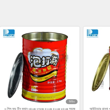
ভিডিও
৩ পিস ফুড টিন ক্যান ৩৪০g ৩৭৫g ৫০০g ৫০০g ৮৫০g সহজে
আউটডোর রান্না খাব