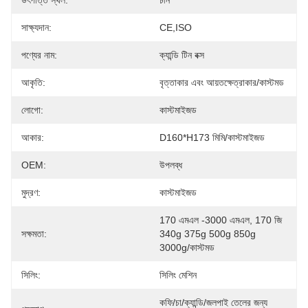
উৎপত্তি স্থল:
চীন
সাক্ষ্যদান:
CE,ISO
পণ্যের নাম:
ক্যান্ডি টিন বক্স
আকৃতি:
বৃত্তাকার এবং আয়তক্ষেত্রাকার/কাস্টমড
লোগো:
কাস্টমাইজড
আকার:
D160*H173 মিমি/কাস্টমাইজড
OEM:
উপলব্ধ
মুদ্রণ:
কাস্টমাইজড
170 এমএল -3000 এমএল, 170 জি 
সক্ষমতা:
340g 375g 500g 850g 
3000g/কাস্টমড
সিলিং:
সিলিং মেশিন
কফি/চা/ক্যান্ডি/জলপাই তেলের জন্য 