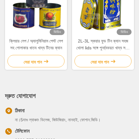
ভিডিও
ভিডিও
ক্লিয়ার লেপ / অ্যালুমিনিয়াম পেস্ট লেপ
2L-3L স্কয়ার ফুড টিন ক্যান সহজ
সহ গোলাকার ধাতব খাদ্য টিনের ক্যান
খোলা lids সঙ্গে পুনর্ব্যবহৃত খাদ্য সঞ্চয়
ক্যান
সেরা দাম পান
সেরা দাম পান
দ্রুত যোগাযোগ
ঠিকানা
না।5দাগু ল্যাঞ্চাং ভিলেজ, জিউজিয়াং, নানহাই, ফোশান.জিডি।
টেলিফোন