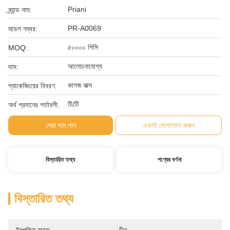
Priani
ব্র্যান্ড নাম:
PR-A0069
মডেল নম্বর:
৫০০০০ পিসি
MOQ:
আলোচনাযোগ্য
দাম:
কাগজ বাক্স
প্যাকেজিংয়ের বিবরণ:
টি/টি
অর্থ প্রদানের শর্তাবলী:
সেরা দাম পান
এখনই যোগাযোগ করুন
বিস্তারিত তথ্য
পণ্যের বর্ণনা
বিস্তারিত তথ্য