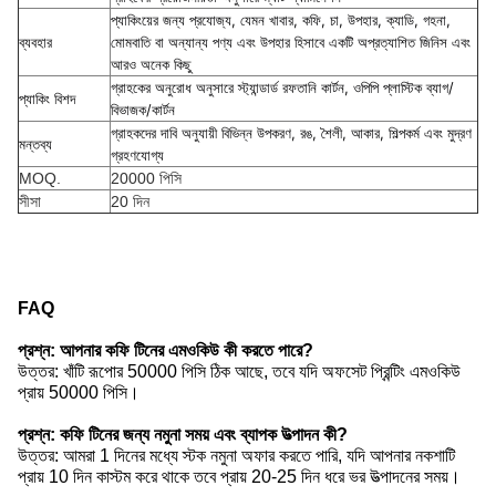
প্যাকিংয়ের জন্য প্রযোজ্য, যেমন খাবার, কফি, চা, উপহার, ক্যাডি, গহনা,
ব্যবহার
মোমবাতি বা অন্যান্য পণ্য এবং উপহার হিসাবে একটি অপ্রত্যাশিত জিনিস এবং
আরও অনেক কিছু
গ্রাহকের অনুরোধ অনুসারে স্ট্যান্ডার্ড রফতানি কার্টন, ওপিপি প্লাস্টিক ব্যাগ/
প্যাকিং বিশদ
বিভাজক/কার্টন
গ্রাহকদের দাবি অনুযায়ী বিভিন্ন উপকরণ, রঙ, শৈলী, আকার, শিল্পকর্ম এবং মুদ্রণ
মন্তব্য
গ্রহণযোগ্য
MOQ.
20000 পিসি
সীসা
20 দিন
FAQ
প্রশ্ন: আপনার কফি টিনের এমওকিউ কী করতে পারে?
উত্তর: খাঁটি রূপোর 50000 পিসি ঠিক আছে, তবে যদি অফসেট প্রিন্টিং এমওকিউ
প্রায় 50000 পিসি।
প্রশ্ন: কফি টিনের জন্য নমুনা সময় এবং ব্যাপক উত্পাদন কী?
উত্তর: আমরা 1 দিনের মধ্যে স্টক নমুনা অফার করতে পারি, যদি আপনার নকশাটি
প্রায় 10 দিন কাস্টম করে থাকে তবে প্রায় 20-25 দিন ধরে ভর উত্পাদনের সময়।