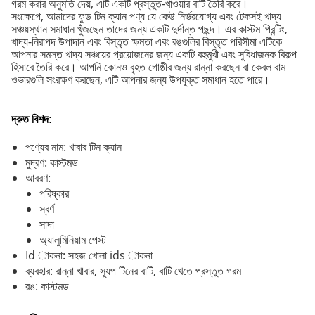
গরম করার অনুমতি দেয়, এটি একটি প্রস্তুত-খাওয়ার বাটি তৈরি করে।
সংক্ষেপে, আমাদের ফুড টিন ক্যান পণ্য যে কেউ নির্ভরযোগ্য এবং টেকসই খাদ্য
সঞ্চয়স্থান সমাধান খুঁজছেন তাদের জন্য একটি দুর্দান্ত পছন্দ। এর কাস্টম প্রিন্টিং,
খাদ্য-নিরাপদ উপাদান এবং বিস্তৃত ক্ষমতা এবং রঙগুলির বিস্তৃত পরিসীমা এটিকে
আপনার সমস্ত খাদ্য সঞ্চয়ের প্রয়োজনের জন্য একটি বহুমুখী এবং সুবিধাজনক বিকল্প
হিসাবে তৈরি করে। আপনি কোনও বৃহত গোষ্ঠীর জন্য রান্না করছেন বা কেবল বাম
ওভারগুলি সংরক্ষণ করছেন, এটি আপনার জন্য উপযুক্ত সমাধান হতে পারে।
দ্রুত বিশদ:
পণ্যের নাম: খাবার টিন ক্যান
মুদ্রণ: কাস্টমড
আবরণ:
পরিষ্কার
স্বর্ণ
সাদা
অ্যালুমিনিয়াম পেস্ট
Id াকনা: সহজ খোলা ids াকনা
ব্যবহার: রান্না খাবার, স্যুপ টিনের বাটি, বাটি খেতে প্রস্তুত গরম
রঙ: কাস্টমড