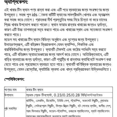
অ্যাপ্লিকেশন:
এই খাবার টিন ক্যান পণ্য রান্না করা এবং এটি পরে ব্যবহারের জন্য সংরক্ষণের জন্য
উপযুক্ত। সহজ পুল ids াকনা বাটিটি ক্যানের সামগ্রীগুলি খোলার এবং অ্যাক্সেস
করা সহজ করে তোলে। গ্রাহকরা দীর্ঘ প্রস্তুতির সময় নিয়ে চিন্তা না করে তাদের
প্রিয় খাবার উপভোগ করতে পারেন। ক্যান ফায়ার রান্নার খাবারের জন্যও দুর্দান্ত,
কারণ এটি উচ্চ তাপমাত্রা সহ্য করতে পারে এবং খাবারের স্বাদ এবং সতেজতা সংরক্ষণ
করতে পারে।
মডেল সহ খাবারের টিন ক্যান বিভিন্ন অনুষ্ঠান এবং দৃশ্যের জন্য উপযুক্ত।
উদাহরণস্বরূপ, এটি বহিরঙ্গন ক্রিয়াকলাপ যেমন ক্যাম্পিং, পিকনিক এবং
বারবিকিউগুলির জন্য উপযুক্ত। ক্যানটি টেকসই এবং কঠোর শর্তগুলি সহ্য করতে
পারে, এটি বহিরঙ্গন অ্যাডভেঞ্চারের জন্য আদর্শ করে তোলে। অতিরিক্তভাবে, এটি
বাড়ির ব্যবহারের জন্য দুর্দান্ত, কারণ এটি প্যান্ট্রি বা রান্নাঘর ক্যাবিনেটে সংরক্ষণ করা
যেতে পারে এবং প্রয়োজনে ব্যবহৃত হতে পারে। ক্যানটি বাণিজ্যিক ব্যবহারের জন্যও
উপযুক্ত, যেমন রেস্তোঁরা, ক্যাটারিং ব্যবসা এবং খাদ্য প্রক্রিয়াকরণ উদ্ভিদগুলিতে।
স্পেসিফিকেশন:
পণ্যের নাম
খাবার টিন ক্যান
উপাদান
প্রথম গ্রেড টিনপ্লেট, 0.23/0.25/0.28 মিমি/
কাস্টমরাইজড
বার্নিশিং, এমবসিং, ডিবোসিং, ইউভি লেপ, স্ট্যাম্পিং, অফসেট প্রিন্টিং, গ্র্যাভার
প্রিন্টিং, লেটারপ্রেস প্রিন্টিং, সিল্ক-স্ক্রিন প্রিন্টিং, হট সোনার ব্লকিং, জলীয় লেপ,
পৃষ্ঠ সমাপ্তি
গরম সিলভার প্রিন্টিং, ফয়েল-স্ট্যাম্পিং, চকচকে ল্যামিনেশন, ম্যাট ল্যামিনেশন
গ্রাহকের প্রয়োজনীয়তা অনুসারে ম্যাট ল্যামিনেশন