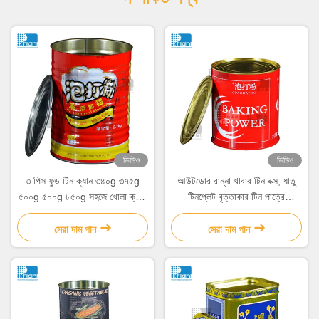
ভিডিও
ভিডিও
৩ পিস ফুড টিন ক্যান ৩৪০g ৩৭৫g
আউটডোর রান্না খাবার টিন বক্স, ধাতু
৫০০g ৫০০g ৮৫০g সহজে খোলা ক্যাপ
টিনপ্লেট বৃত্তাকার টিন পাত্রে
সহ
কাস্টমাইজড
সেরা দাম পান
সেরা দাম পান