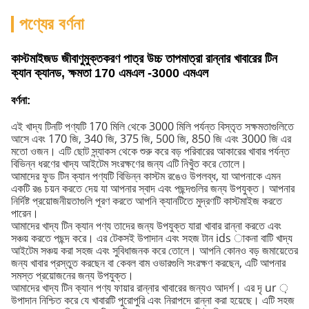
পণ্যের বর্ণনা
কাস্টমাইজড জীবাণুমুক্তকরণ পাত্র উচ্চ তাপমাত্রা রান্নার খাবারের টিন
ক্যান ক্যানড, ক্ষমতা 170 এমএল -3000 এমএল
বর্ণনা:
এই খাদ্য টিনটি পণ্যটি 170 মিলি থেকে 3000 মিলি পর্যন্ত বিস্তৃত সক্ষমতাগুলিতে
আসে এবং 170 জি, 340 জি, 375 জি, 500 জি, 850 জি এবং 3000 জি এর
মতো ওজন। এটি ছোট স্ন্যাকস থেকে শুরু করে বড় পরিবারের আকারের খাবার পর্যন্ত
বিভিন্ন ধরণের খাদ্য আইটেম সংরক্ষণের জন্য এটি নিখুঁত করে তোলে।
আমাদের ফুড টিন ক্যান পণ্যটি বিভিন্ন কাস্টম রঙেও উপলব্ধ, যা আপনাকে এমন
একটি রঙ চয়ন করতে দেয় যা আপনার স্বাদ এবং পছন্দগুলির জন্য উপযুক্ত। আপনার
নির্দিষ্ট প্রয়োজনীয়তাগুলি পূরণ করতে আপনি ক্যানটিতে মুদ্রণটি কাস্টমাইজ করতে
পারেন।
আমাদের খাদ্য টিন ক্যান পণ্য তাদের জন্য উপযুক্ত যারা খাবার রান্না করতে এবং
সঞ্চয় করতে পছন্দ করে। এর টেকসই উপাদান এবং সহজ টান ids াকনা বাটি খাদ্য
আইটেম সঞ্চয় করা সহজ এবং সুবিধাজনক করে তোলে। আপনি কোনও বড় জমায়েতের
জন্য খাবার প্রস্তুত করছেন বা কেবল বাম ওভারগুলি সংরক্ষণ করছেন, এটি আপনার
সমস্ত প্রয়োজনের জন্য উপযুক্ত।
আমাদের খাদ্য টিন ক্যান পণ্য ফায়ার রান্নার খাবারের জন্যও আদর্শ। এর দৃ ur ়
উপাদান নিশ্চিত করে যে খাবারটি পুরোপুরি এবং নিরাপদে রান্না করা হয়েছে। এটি সহজ