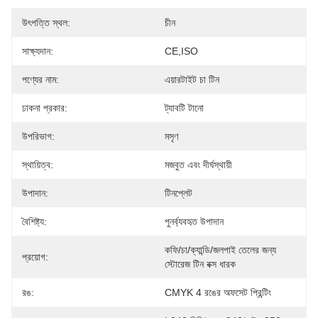
উৎপত্তি স্থল:
চীন
সাক্ষ্যদান:
CE,ISO
পণ্যের নাম:
এয়ারটাইট চা টিন
ঢাকনা প্রকার:
ট্যাবটি টানো
উপরিভাগ:
মসৃণ
স্থায়িত্ব:
মজবুত এবং দীর্ঘস্থায়ী
উপাদান:
টিনপ্লেট
বৈশিষ্ট্য:
পুনর্ব্যবহৃত উপাদান
কফি/চা/ক্যান্ডি/জলপাই তেলের জন্য 
প্রয়োগ:
স্টোরেজ টিন বক্স ধারক
রঙ:
CMYK 4 রঙের অফসেট প্রিন্টিং