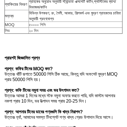
গ্রাহকের অনুরোধ অনুযায়ী স্ট্যান্ডার্ড এক্সপোর্ট কার্টন,প্লাস্টিকের ব্যাগ/
প্যাকিংয়ের বিবরণ
বিভাজক/কার্টন
বিভিন্ন উপকরণ, রং, শৈলী, আকার, শিল্পকর্ম এবং মুদ্রণ গ্রাহকদের চাহিদা
মন্তব্য
অনুযায়ী গ্রহণযোগ্য
MOQ
৫০০০০ পিসি
লিড
২০ দিন
প্রায়শই জিজ্ঞাসিত প্রশ্ন
প্রশ্ন: কফির টিনের MOQ কত?
উত্তরঃ খাঁটি রূপাতে 50000 পিসি ঠিক আছে, কিন্তু যদি অফসেট মুদ্রণ MOQ
প্রায় 50000 পিসি হয়।
প্রশ্ন: কফি টিনের নমুনা সময় এবং ভর উৎপাদন কত?
উত্তরঃ আমরা 1 দিনের মধ্যে স্টক নমুনা অফার করতে পারি, যদি কাস্টম আপনার
নকশা প্রায় 10 দিন, ভর উত্পাদন সময় প্রায় 20-25 দিন।
প্রশ্ন: আপনার টিনের ডাবের পণ্যগুলি কি খাদ্য নিরাপদ?
উত্তরঃ হ্যাঁ, আমাদের সমস্ত টিনপ্লেট পণ্য খাদ্য গ্রেড উপাদান দিয়ে আসে।