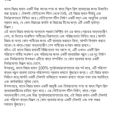
ধাতব বিয়ার ক্যান একটি উচ্চ মানের পণ্য যা খাদ্য শিল্পে শিল্প ব্যবহারের জন্য ডিজাইন
করা হয়েছে। টেকসই স্টেইনলেস স্টিল থেকে তৈরি, এই বিয়ার ক্যান দীর্ঘায়ু এবং
নির্ভরযোগ্যতা নিশ্চিত করে।স্টেইনলেস স্টীল নির্মাণ একটি মসৃণ এবং আধুনিক চেহারা
প্রদান করে, যে কোন বিয়ারের বালতি বা বিয়ারের টিনের জন্য এটি একটি দুর্দান্ত
বিকল্প।
এই ধাতব বিয়ার ক্যানের অন্যতম প্রধান বৈশিষ্ট্য হল এর খাদ্য-গ্রেডের অভ্যন্তরীণ
লেপ, যা ভিতরে সংরক্ষিত পানীয়ের নিরাপত্তা এবং পরিচ্ছন্নতা নিশ্চিত করে।আপনি
বিয়ার বা অন্য কোন পানীয়ের জন্য এটি ব্যবহার করছেন কিনা, আপনি বিশ্বাস করতে
পারেন যে খাদ্য-গ্রেড অভ্যন্তরীণ লেপ পানীয়ের গুণমান বজায় রাখবে।
যদিও এই ধাতব বিয়ার ক্যানটি বিচ্ছিন্নতা সহ আসে না, এটি এখনও একটি শিল্প
পরিবেশে পানীয় সংরক্ষণ এবং পরিবহনের জন্য একটি ব্যবহারিক পছন্দ।এর দৃঢ় নির্মাণ
এবং নির্ভরযোগ্য উপকরণ এটিকে খাদ্য সম্পর্কিত যে কোন ব্যবসার জন্য একটি
নির্ভরযোগ্য বিকল্প করে তোলে.
উপরন্তু, ধাতব বিয়ার ক্যান 100% পুনর্ব্যবহারযোগ্যতার হার গর্ব করে, এটি পরিবেশ
বান্ধব পছন্দ ব্যবসা তাদের পরিবেশগত প্রভাব কমাতে খুঁজছেন জন্য। এই বিয়ার ক্যান
নির্বাচন করে,আপনি একটি টেকসই ভবিষ্যতে অবদান রাখতে পারেন যখন তার স্থায়িত্ব
এবং কার্যকারিতা সুবিধা ভোগ.
উপসংহারে, ধাতব বিয়ার ক্যান একটি বহুমুখী এবং নির্ভরযোগ্য পণ্য যা খাদ্য শিল্পে শিল্প
ব্যবহারকারীদের চাহিদা পূরণ করে। এর স্টেইনলেস স্টীল নির্মাণ, খাদ্য গ্রেড
অভ্যন্তরীণ লেপ,এবং উচ্চ পুনর্ব্যবহারযোগ্যতার হার, এই বিয়ার ক্যান একটি টেকসই
এবং পরিবেশ বান্ধব বিকল্প যে কোন ব্যবসার জন্য একটি টেকসই এবং দক্ষ সঞ্চয়
সমাধান খুঁজছেন।