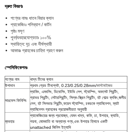
দ্রুত বিবরণঃ
পণ্যের নামঃ ধাতব বিয়ার ক্যান
প্যাকেজিংঃ পলিব্যাগ / কার্টন
পৃষ্ঠঃ মসৃণ
পুনর্ব্যবহারযোগ্যতাঃ ১০০%
স্থায়িত্ব: দৃঢ় এবং দীর্ঘস্থায়ী
আকারঃ গ্রাহকের চাহিদা গ্রহণ করুন
স্পেসিফিকেশনঃ
পণ্যের নাম
খাদ্য টিনের ক্যান
উপাদান
প্রথম গ্রেড টিনপ্লেট, 0.23/0.25/0.28mm/
কাস্টমাইজড
ল্যাকিং, এমবসিং, ডিবোসিং, ইউভি লেপ, স্ট্যাম্পিং, অফসেট প্রিন্টিং,
গ্রাভর প্রিন্টিং, লেটারপ্রিন্টিং, সিল্ক-স্ক্রিন প্রিন্টিং, হট গোল্ড ব্লকিং,জলীয়
সারফেস ফিনিশিং
লেপ, হট সিলভার প্রিন্টিং,ফয়েল স্ট্যাম্পিং, চকচকে ল্যামিনেশন, ম্যাট
ল্যামিনেশন গ্রাহকের প্রয়োজনীয়তা অনুযায়ী
প্যাকেজিংয়ের জন্য প্রযোজ্য, যেমন খাদ্য, কফি, চা, উপহার, ক্যাডি,
ব্যবহার
গয়না, মোমবাতি বা অন্যান্য পণ্য,এবং উপহার হিসাবে একটি
unattached জিনিস ইত্যাদি