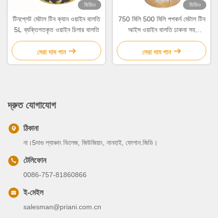
ভিডিও
ভিডিও
টিনপ্লেট মেটাল টিন ক্যান ওয়াইন বালতি
750 মিলি 500 মিলি পপকর্ন মেটাল টিন
5L ব্যক্তিগতকৃত ওয়াইন চিলার বালতি
আইস ওয়াইন বালতি ঢাকনা সহ
গ্যালভানাইজড বালতি
সেরা দাম পান
সেরা দাম পান
দ্রুত যোগাযোগ
ঠিকানা
না।5দাগু ল্যাঞ্চাং ভিলেজ, জিউজিয়াং, নানহাই, ফোশান.জিডি।
টেলিফোন
0086-757-81860866
ই-মেইল
salesman@priani.com.cn