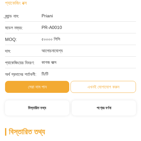
প্যাকেজিং বক্স
Priani
ব্র্যান্ড নাম:
PR-A0010
মডেল নম্বর:
৫০০০০ পিসি
MOQ:
আলোচনাযোগ্য
দাম:
কাগজ বাক্স
প্যাকেজিংয়ের বিবরণ:
টি/টি
অর্থ প্রদানের শর্তাবলী:
সেরা দাম পান
এখনই যোগাযোগ করুন
বিস্তারিত তথ্য
পণ্যের বর্ণনা
বিস্তারিত তথ্য