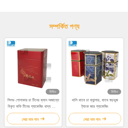
সম্পর্কিত পণ্য
ভিডিও
ভিডিও
সিলড গোলাকার চা টিনের ক্যান অজান্তে
খালি ধাতব চা ক্যান্সার, ধাতব ষড়ভুজ
বিকৃত কফি টিনের প্যাকেজিং খাদ্য গ্রেড
ট্যাংক জার প্যাকেজিং
কভার
সেরা দাম পান
সেরা দাম পান