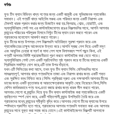
বর্ণনাঃ
ফুড টিন ক্যান বিভিন্ন খাদ্য পণ্যের জন্য একটি বহুমুখী এবং সুবিধাজনক প্যাকেজিং
সমাধান। এই পণ্যটি খাদ্য আইটেম সঞ্চয় এবং পরিবহন জন্য একটি নিরাপদ এবং
টেকসই ধারক প্রদান করার জন্য ডিজাইন করা হয়.ক্লিয়ার, গোল্ড, হোয়াইট, এবং
অ্যালুমিনিয়াম পেস্ট সহ এর কাস্টমাইজযোগ্য রঙের বিকল্পগুলির সাথে, আপনি আপনার
ব্র্যান্ডের পরিচয়ের পরিপূরক হিসাবে নিখুঁত টিনের ক্যান চয়ন করতে পারেন এবং
গ্রাহকদের মনোযোগ আকর্ষণ করতে পারেন।
ফুড টিনের জন্য উপলব্ধ লেপ বিকল্পগুলি অতিরিক্ত সুরক্ষা প্রদান করে এবং
প্যাকেজিংয়ের চাক্ষুষ আবেদনকে উন্নত করে।আপনি স্বচ্ছ লেপ দিয়ে একটি মসৃণ
এবং আধুনিক চেহারা বা স্বর্ণ বা সাদা লেপ সঙ্গে বিলাসবহুল স্পর্শ পছন্দ কিনা, এই
পণ্যটি আপনার নির্দিষ্ট প্রয়োজনীয়তা পূরণ করতে কাস্টমাইজ করা যেতে পারে।
অ্যালুমিনিয়াম পেস্ট লেপ একটি প্রতিফলিত পৃষ্ঠ প্রদান করে যা টিনের ক্যানের একটি
প্রিমিয়াম সমাপ্তি যোগ করে,এটি তাক উপর দাঁড়ানো.
যখন এটি সিলিংয়ের কথা আসে, তখন ফুড টিন ক্যান সিলিং মেশিনগুলির সাথে
সামঞ্জস্যপূর্ণ, আপনার খাদ্য পণ্যগুলিকে তাজা এবং নিরাপদ রাখার জন্য একটি শক্ত
এবং সুরক্ষিত বন্ধ নিশ্চিত করে।সিলিং প্রক্রিয়া দ্রুত এবং দক্ষআপনি আপনার টিনের
ডাবের জন্য একটি বৃত্তাকার বা আয়তক্ষেত্রাকার আকৃতি বেছে নিয়েছেন কিনা,সিলিং
মেশিন কার্যকরভাবে পণ্য অখণ্ডতা বজায় রাখার জন্য ধারক সীল করতে পারেন.
আপনার লোগো বা ব্র্যান্ডিং দিয়ে ফুড টিন ক্যান কাস্টমাইজ করা প্যাকেজিংয়ে একটি
ব্যক্তিগত স্পর্শ যোগ করে, একটি শক্তিশালী ব্র্যান্ড উপস্থিতি তৈরি করে এবং
গ্রাহকদের মধ্যে ব্র্যান্ডের স্বীকৃতি বৃদ্ধি করে।আপনার লোগো টিনের ক্যানের উপরে
স্পষ্টভাবে প্রদর্শিত হতে পারে, গ্রাহকদের আপনার পণ্যগুলি সনাক্ত করা এবং আপনার
ব্র্যান্ডের সাথে যুক্ত করা সহজ করে তোলে।এই কাস্টমাইজেশন বিকল্পটি আপনাকে