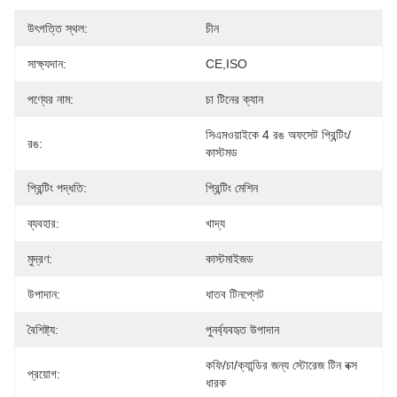
উৎপত্তি স্থল:
চীন
সাক্ষ্যদান:
CE,ISO
পণ্যের নাম:
চা টিনের ক্যান
সিএমওয়াইকে 4 রঙ অফসেট প্রিন্টিং/
রঙ:
কাস্টমড
প্রিন্টিং পদ্ধতি:
প্রিন্টিং মেশিন
ব্যবহার:
খাদ্য
মুদ্রণ:
কাস্টমাইজড
উপাদান:
ধাতব টিনপ্লেট
বৈশিষ্ট্য:
পুনর্ব্যবহৃত উপাদান
কফি/চা/ক্যান্ডির জন্য স্টোরেজ টিন বক্স 
প্রয়োগ:
ধারক