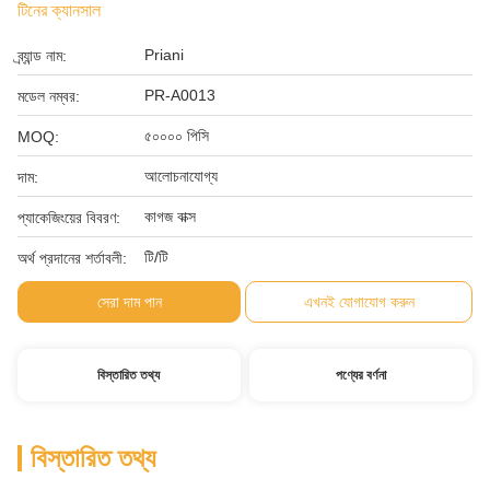
টিনের ক্যানসাল
Priani
ব্র্যান্ড নাম:
PR-A0013
মডেল নম্বর:
৫০০০০ পিসি
MOQ:
আলোচনাযোগ্য
দাম:
কাগজ বাক্স
প্যাকেজিংয়ের বিবরণ:
টি/টি
অর্থ প্রদানের শর্তাবলী:
সেরা দাম পান
এখনই যোগাযোগ করুন
বিস্তারিত তথ্য
পণ্যের বর্ণনা
বিস্তারিত তথ্য