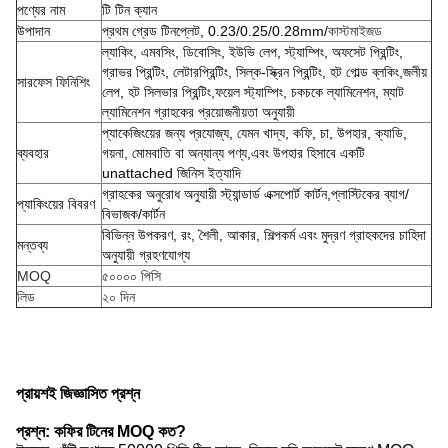
পণ্যের নাম
টি টিন ক্যান
উপাদান
প্রথম গ্রেড টিনপ্লেট, 0.23/0.25/0.28mm/
কাস্টমাইজড
ল্যাকিং, এমবসিং, ডিবোসিং, ইউভি লেপ, স্ট্যাম্পিং, অফসেট প্রিন্টিং,
গ্রাভর প্রিন্টিং, লেটারপ্রিন্টিং, সিল্ক-স্ক্রিন প্রিন্টিং, হট গোল্ড ব্লকিং,জলীয়
সারফেস ফিনিশিং
লেপ, হট সিলভার প্রিন্টিং,ফয়েল স্ট্যাম্পিং, চকচকে ল্যামিনেশন, ম্যাট
ল্যামিনেশন গ্রাহকের প্রয়োজনীয়তা অনুযায়ী
প্যাকেজিংয়ের জন্য প্রযোজ্য, যেমন খাদ্য, কফি, চা, উপহার, ক্যাডি,
ব্যবহার
গয়না, মোমবাতি বা অন্যান্য পণ্য,এবং উপহার হিসাবে একটি
unattached জিনিস ইত্যাদি
গ্রাহকের অনুরোধ অনুযায়ী স্ট্যান্ডার্ড এক্সপোর্ট কার্টন,প্লাস্টিকের ব্যাগ/
প্যাকিংয়ের বিবরণ
বিভাজক/কার্টন
বিভিন্ন উপকরণ, রং, শৈলী, আকার, শিল্পকর্ম এবং মুদ্রণ গ্রাহকদের চাহিদা
মন্তব্য
অনুযায়ী গ্রহণযোগ্য
MOQ
৫০০০০ পিসি
লিড
২০ দিন
প্রায়শই জিজ্ঞাসিত প্রশ্ন
প্রশ্ন: কফির টিনের MOQ কত?