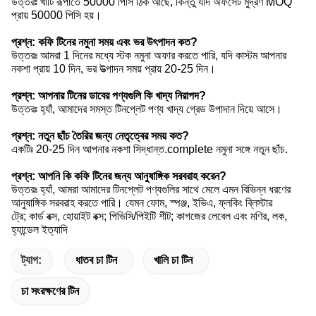
উত্তরঃ খাঁটি রূপাতে 50000 পিসি ঠিক আছে, কিন্তু যদি অফসেট মুদ্রণ MOQ
প্রায় 50000 পিসি হয়।
প্রশ্ন: কফি টিনের নমুনা সময় এবং ভর উৎপাদন কত?
উত্তরঃ আমরা 1 দিনের মধ্যে স্টক নমুনা অফার করতে পারি, যদি কাস্টম আপনার
নকশা প্রায় 10 দিন, ভর উত্পাদন সময় প্রায় 20-25 দিন।
প্রশ্ন: আপনার টিনের ডাবের পণ্যগুলি কি খাদ্য নিরাপদ?
উত্তরঃ হ্যাঁ, আমাদের সমস্ত টিনপ্লেট পণ্য খাদ্য গ্রেড উপাদান দিয়ে আসে।
প্রশ্ন: নতুন ছাঁচ তৈরির জন্য নেতৃত্বের সময় কত?
একটিঃ 20-25 দিন আপনার নকশা সিদ্ধান্ত.complete নমুনা সঙ্গে নতুন ছাঁচ.
প্রশ্ন: আপনি কি কফি টিনের জন্য আনুষাঙ্গিক সরবরাহ করেন?
উত্তরঃ হ্যাঁ, আমরা আমাদের টিনপ্লেট পণ্যগুলির সাথে মেলে এমন বিভিন্ন ধরণের
আনুষাঙ্গিক সরবরাহ করতে পারি। যেমন ফোম, স্পঞ্জ, ইভিএ, ফ্লকিং ব্লিস্টার
ট্রে; কার্ড বক্স, হোয়াইট বক্স; পিভিসি/পিইটি শীট; কাগজের লেবেল এবং মণির, লক,
হ্যান্ডেল ইত্যাদি
ট্যাগ:
ধাতব চা টিন
খালি চা টিন
চা সংরক্ষণের টিন