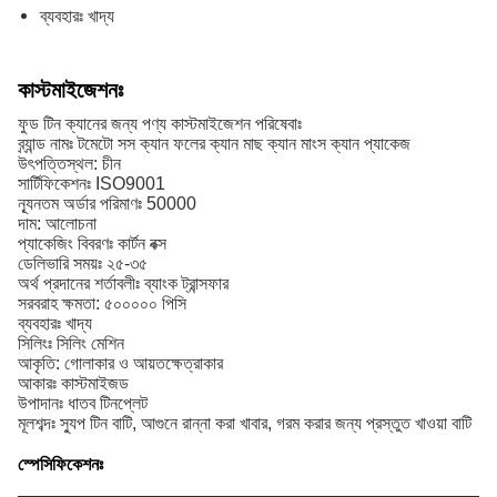
ব্যবহারঃ খাদ্য
কাস্টমাইজেশনঃ
ফুড টিন ক্যানের জন্য পণ্য কাস্টমাইজেশন পরিষেবাঃ
ব্র্যান্ড নামঃ টমেটো সস ক্যান ফলের ক্যান মাছ ক্যান মাংস ক্যান প্যাকেজ
উৎপত্তিস্থল: চীন
সার্টিফিকেশনঃ ISO9001
ন্যূনতম অর্ডার পরিমাণঃ 50000
দাম: আলোচনা
প্যাকেজিং বিবরণঃ কার্টন বক্স
ডেলিভারি সময়ঃ ২৫-৩৫
অর্থ প্রদানের শর্তাবলীঃ ব্যাংক ট্রান্সফার
সরবরাহ ক্ষমতা: ৫০০০০০ পিসি
ব্যবহারঃ খাদ্য
সিলিংঃ সিলিং মেশিন
আকৃতি: গোলাকার ও আয়তক্ষেত্রাকার
আকারঃ কাস্টমাইজড
উপাদানঃ ধাতব টিনপ্লেট
মূলশব্দঃ স্যুপ টিন বাটি, আগুনে রান্না করা খাবার, গরম করার জন্য প্রস্তুত খাওয়া বাটি
স্পেসিফিকেশনঃ