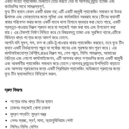
একটি সংহত প্যাকেজিং ডিজাইন তৈরি করতে দেয় যা আপনার ব্র্যান্ড ইমেজ এবং
বার্তাগুলির সাথে সামঞ্জস্যপূর্ণ.
ফুড টিন ক্যান কেবল একটি ধারক নয়; এটি একটি বহুমুখী প্যাকেজিং সমাধান যা উভয়
উত্পাদক এবং ভোক্তাদের জন্য সুবিধা এবং কার্যকারিতা সরবরাহ করে।টিনের ক্যানটি
খাবার পরিবেশন করার জন্য একটি ধাতব থালা হিসাবে ব্যবহার করা যেতে পারে, একটি
প্রস্তুত-খাওয়ার বিকল্প প্রদান করে যা সহজেই গরম করা যায় এবং উপভোগ করা
যায়। এর টেকসই নির্মাণ নিশ্চিত করে যে বিষয়বস্তু তাজা এবং সুরক্ষিত থাকে,এটিকে
বিভিন্ন খাদ্য পণ্যের জন্য আদর্শ করে তোলে.
আপনি যদি স্যুপ, সস, ফল বা রেডি-টু-খাওয়ার খাবার প্যাকেজিং করছেন, তবে ফুড টিন
ক্যান একটি নির্ভরযোগ্য পছন্দ যা সর্বোচ্চ মানের এবং সুরক্ষার মান পূরণ করে। এর
কাস্টমাইজযোগ্য বৈশিষ্ট্য,রঙের বিকল্প সহ, লেপ পছন্দ, সিলিং সামঞ্জস্য, আকারের
বৈচিত্র এবং লোগো কাস্টমাইজেশন, এটি আপনার খাদ্য পণ্যগুলির জন্য একটি বহুমুখী
এবং আকর্ষণীয় প্যাকেজিং সমাধান করে তোলে।আপনার ব্র্যান্ডের উপস্থিতি বাড়াতে
এবং আপনার গ্রাহকদের জন্য একটি প্রিমিয়াম প্যাকেজিং অভিজ্ঞতা প্রদানের জন্য
ফুড টিন ক্যানগুলিতে বিনিয়োগ করুন.
দ্রুত বিবরণঃ
পণ্যের নামঃ খাদ্য টিনের ক্যান
ঢাকনাঃ সহজেই খোলা ঢাকনা
মুদ্রণ পদ্ধতি: মুদ্রণ যন্ত্র
লেপঃ স্বচ্ছ, স্বর্ণ, সাদা, অ্যালুমিনিয়াম পেস্ট
সিলিংঃ সিলিং মেশিন