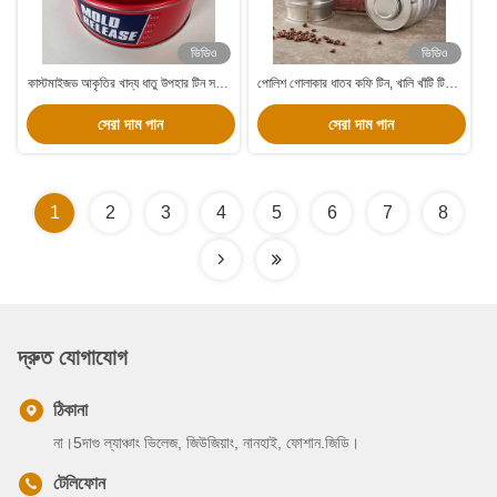
ভিডিও
ভিডিও
কাস্টমাইজড আকৃতির খাদ্য ধাতু উপহার টিন সহজ
পোলিশ গোলাকার ধাতব কফি টিন, খালি খাঁটি টিনের
খোলা ঢাকনা সঙ্গে পুনর্ব্যবহৃত
কফি টিন
সেরা দাম পান
সেরা দাম পান
1
2
3
4
5
6
7
8
দ্রুত যোগাযোগ
ঠিকানা
না।5দাগু ল্যাঞ্চাং ভিলেজ, জিউজিয়াং, নানহাই, ফোশান.জিডি।
টেলিফোন