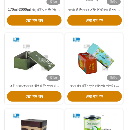
ভিডিও
ভিডিও
170ml-3000ml ধাতু চা টিন, কাস্টম প্রিন্টিং
স্কয়ার টি টিন ক্যান মেটাল মিনি সিলড টি বক্স টিন
চা টিন বক্স সহজে খোলা lids
টিনবক্স
সেরা দাম পান
সেরা দাম পান
ভিডিও
ভিডিও
ছোট আয়তক্ষেত্রাকার খালি চা টিন ক্যান ধাতু
ধাতব বাক্স চা টিন ক্যান গোলাকার আকৃতির চা
টিনপ্লেট ঢাকনা সহ অবাধ চা পাত্রে
স্টোরেজ টিন কফি প্যাকেজিং জন্য
সেরা দাম পান
সেরা দাম পান