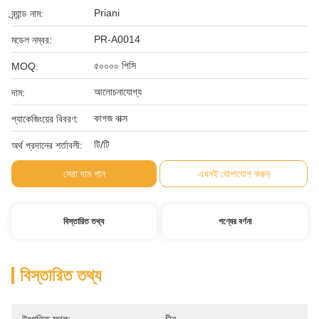
Priani
ব্র্যান্ড নাম:
PR-A0014
মডেল নম্বর:
৫০০০০ পিসি
MOQ:
আলোচনাযোগ্য
দাম:
কাগজ বাক্স
প্যাকেজিংয়ের বিবরণ:
টি/টি
অর্থ প্রদানের শর্তাবলী:
সেরা দাম পান
এখনই যোগাযোগ করুন
বিস্তারিত তথ্য
পণ্যের বর্ণনা
বিস্তারিত তথ্য