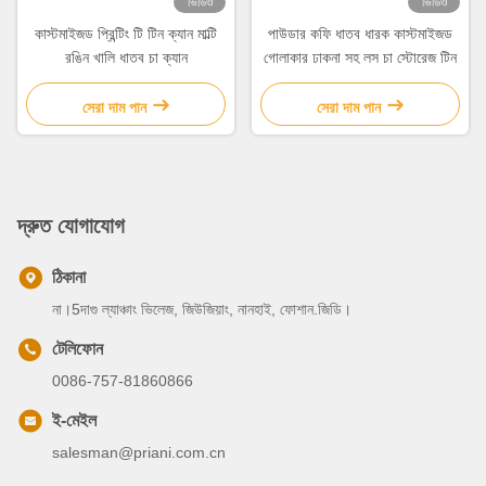
ভিডিও
ভিডিও
কাস্টমাইজড প্রিন্টিং টি টিন ক্যান মাল্টি
পাউডার কফি ধাতব ধারক কাস্টমাইজড
রঙিন খালি ধাতব চা ক্যান
গোলাকার ঢাকনা সহ লস চা স্টোরেজ টিন
সেরা দাম পান
সেরা দাম পান
দ্রুত যোগাযোগ
ঠিকানা
না।5দাগু ল্যাঞ্চাং ভিলেজ, জিউজিয়াং, নানহাই, ফোশান.জিডি।
টেলিফোন
0086-757-81860866
ই-মেইল
salesman@priani.com.cn