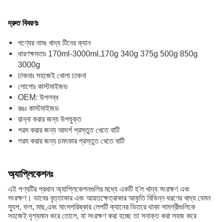
দ্রুত বিবরণঃ
পণ্যের নামঃ খাদ্য টিনের ক্যান
ধারণক্ষমতাঃ 170ml-3000ml,170g 340g 375g 500g 850g
3000g
ঢাকনাঃ সহজেই খোলা ঢাকনা
লোগোঃ কাস্টমাইজড
OEM: উপলব্ধ
রঙঃ কাস্টমাইজড
রান্না করার জন্য উপযুক্ত
গরম করার জন্য আদর্শ প্রস্তুত খেতে বাটি
গরম করার জন্য চমৎকার প্রস্তুত খেতে বাটি
অ্যাপ্লিকেশনঃ
এই পণ্যটির প্রধান অ্যাপ্লিকেশনগুলির মধ্যে একটি হ'ল খাদ্য সংরক্ষণ এবং
সংরক্ষণ। ডাবের বৃত্তাকার এবং আয়তক্ষেত্রাকার আকৃতি বিভিন্ন ধরণের খাদ্য যেমন
স্যুপ, ফল, মাছ,এবং মাংসপরিষ্কার লেপটি ক্যানের ভিতরে থাকা সামগ্রীগুলিকে
সহজেই দৃশ্যমান করে তোলে, যা সংরক্ষণ করা হচ্ছে তা সনাক্ত করা সহজ করে