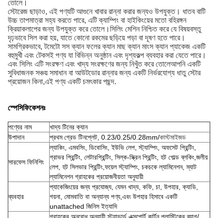
তোলে।
স্টোরেজ ছাড়াও, এই পণ্যটি আগুনে খাবার রান্না করার জন্যও উপযুক্ত। ধাতব বাটি
উচ্চ তাপমাত্রা সহ্য করতে পারে, এটি ক্যাম্পিং বা হাইকিংয়ের মতো বহিরঙ্গন
ক্রিয়াকলাপের জন্য উপযুক্ত করে তোলে।সিলিং মেশিন নিশ্চিত করে যে বিষয়বস্তু
দৃঢ়ভাবে সিল করা হয়, যাতে কোনো রকমের ছড়িয়ে পড়া বা দূষণ হতে পারে।
সামগ্রিকভাবে, টমেটো সস ক্যান ফলের ক্যান মাছ ক্যান মাংস ক্যান প্যাকেজ একটি
বহুমুখী এবং টেকসই পণ্য যা বিভিন্ন অনুষ্ঠান এবং দৃশ্যকল্প ব্যবহার করা যেতে পারে।
এবং সিলিং এটি সংরক্ষণ এবং খাদ্য সংরক্ষণের জন্য নিখুঁত করে তোলেআপনি একটি
সুবিধাজনক সঞ্চয় সমাধান বা আউটডোর রান্নার জন্য একটি নির্ভরযোগ্য ধাতু স্টোর
প্রয়োজন কিনা,এই পণ্য একটি চমৎকার পছন্দ.
স্পেসিফিকেশনঃ
পণ্যের নাম
খাদ্য টিনের ক্যান
উপাদান
প্রথম গ্রেড টিনপ্লেট, 0.23/0.25/0.28mm/
কাস্টমাইজড
ল্যাকিং, এমবসিং, ডিবোসিং, ইউভি লেপ, স্ট্যাম্পিং, অফসেট প্রিন্টিং,
গ্রাভর প্রিন্টিং, লেটারপ্রিন্টিং, সিল্ক-স্ক্রিন প্রিন্টিং, হট গোল্ড ব্লকিং,জলীয়
সারফেস ফিনিশিং
লেপ, হট সিলভার প্রিন্টিং,ফয়েল স্ট্যাম্পিং, চকচকে ল্যামিনেশন, ম্যাট
ল্যামিনেশন গ্রাহকের প্রয়োজনীয়তা অনুযায়ী
প্যাকেজিংয়ের জন্য প্রযোজ্য, যেমন খাদ্য, কফি, চা, উপহার, ক্যাডি,
ব্যবহার
গয়না, মোমবাতি বা অন্যান্য পণ্য,এবং উপহার হিসাবে একটি
unattached জিনিস ইত্যাদি
গ্রাহকের অনুরোধ অনুযায়ী স্ট্যান্ডার্ড এক্সপোর্ট কার্টন,প্লাস্টিকের ব্যাগ/