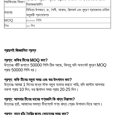
প্যাকিংয়ের বিবরণ
বিভাজক/কার্টন
বিভিন্ন উপকরণ, রং, শৈলী, আকার, শিল্পকর্ম এবং মুদ্রণ গ্রাহকদের চাহিদা
মন্তব্য
অনুযায়ী গ্রহণযোগ্য
MOQ
৫০০০০ পিসি
লিড
২০ দিন
প্রায়শই জিজ্ঞাসিত প্রশ্ন
প্রশ্ন: কফির টিনের MOQ কত?
উত্তরঃ খাঁটি রূপাতে 50000 পিসি ঠিক আছে, কিন্তু যদি অফসেট মুদ্রণ MOQ
প্রায় 50000 পিসি হয়।
প্রশ্ন: কফি টিনের নমুনা সময় এবং ভর উৎপাদন কত?
উত্তরঃ আমরা 1 দিনের মধ্যে স্টক নমুনা অফার করতে পারি, যদি কাস্টম আপনার
নকশা প্রায় 10 দিন, ভর উত্পাদন সময় প্রায় 20-25 দিন।
প্রশ্ন: আপনার টিনের ডাবের পণ্যগুলি কি খাদ্য নিরাপদ?
উত্তরঃ হ্যাঁ, আমাদের সমস্ত টিনপ্লেট পণ্য খাদ্য গ্রেড উপাদান দিয়ে আসে।
প্রশ্ন: নতুন ছাঁচ তৈরির জন্য নেতৃত্বের সময় কত?