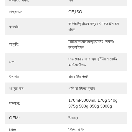
উৎপত্তি স্থল:
চীন
সাক্ষ্যদান:
CE,ISO
কফি/চা/ক্যান্ডির জন্য স্টোরেজ টিন বক্স 
ব্যবহার:
ধারক
আয়তক্ষেত্রাকার/বৃত্তাকার আকার/
আকৃতি:
কাস্টমাইজড
সাফ সোনার সাদা অ্যালুমিনিয়াম পেস্ট/
লেপ:
কাস্টম্রাইজড
উপাদান:
ধাতব টিনপ্লেট
পণ্যের নাম:
খালি চা টিনের ক্যান
170ml-3000ml, 170g 340g 
সক্ষমতা:
375g 500g 850g 3000g
OEM:
উপলব্ধ
সিলিং:
সিলিং মেশিন