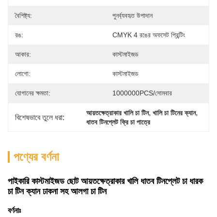
বৈশিষ্ট্য:
পুনর্ব্যবহৃত উপাদান
রঙ:
CMYK 4 রঙের অফসেট প্রিন্টিং
আকার:
কাস্টমাইজড
লোগো:
কাস্টমাইজড
যোগানের ক্ষমতা:
1000000PCS/সোমবার
, 
, 
আয়তক্ষেত্রাকার খালি চা টিন
খালি চা টিনের ক্যান
বিশেষভাবে তুলে ধরা:
ধাতব টিনপ্লেট ফ্রি চা পাত্রে
পণ্যের বর্ণনা
পাইকারি কাস্টমাইজড ছোট আয়তক্ষেত্রাকার খালি ধাতব টিনপ্লেট চা ধারক
চা টিন ক্যান ঢাকনা সহ আলগা চা টিন
বর্ণনাঃ