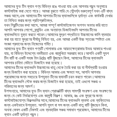
আমাদের ফুড টিন ক্যান পণ্য বিভিন্ন রঙে পাওয়া যায় এবং আপনার পছন্দ অনুসারে
কাস্টমাইজ করা যেতে পারে। আমরা বুঝতে পারি যে সৌন্দর্য্য গুরুত্বপূর্ণ যখন এটি খাদ্য
সঞ্চয় আসে,এবং আমাদের টিম আপনার টিনের ক্যানগুলিকে দুর্দান্ত এবং কার্যকরী দেখায়
তা নিশ্চিত করার জন্য প্রতিশ্রুতিবদ্ধ.
যখন প্রিন্টিংয়ের কথা আসে, আমরা সম্পূর্ণ কাস্টমাইজেশন অপশন অফার করি যাতে
আপনি আপনার লোগো, ব্র্যান্ডিং এবং অন্যান্য ডিজাইনগুলি আপনার টিনের
ক্যানগুলিতে যুক্ত করতে পারেন।আমাদের মুদ্রণ পদ্ধতিতে উচ্চমানের কালি ব্যবহার
করা হয় যাতে মুদ্রণের দীর্ঘায়ু নিশ্চিত হয়, এবং আমরা একটি উচ্চ স্তরের স্পষ্টতা এবং
সংজ্ঞা প্রদানের জন্য নিজেদের গর্বিত।
আমাদের ফুড টিন ক্যান পণ্যটি গোলাকার এবং আয়তক্ষেত্রাকার উভয় আকারে পাওয়া
যায়, যা বিভিন্ন উদ্দেশ্যে নমনীয়তা এবং বহুমুখিতা সরবরাহ করে।আপনি একটি স্যুপ
টিন বাটি বা একটি সহজ টান lids বাটি খুঁজছেন কিনা, আমাদের টিনের ক্যানগুলি
আপনার চাহিদা মেটাতে ডিজাইন করা হয়েছে।
আমাদের টিনের ক্যানগুলি উচ্চমানের ধাতু থেকে তৈরি করা হয় যা দীর্ঘস্থায়ী হওয়ার
জন্য ডিজাইন করা হয়েছে। বিভিন্ন আকার এবং ক্ষমতা সহ, আপনি আপনার
প্রয়োজনের জন্য সবচেয়ে উপযুক্ত টিনের ক্যানটি চয়ন করতে পারেন।আমাদের
টিনের ক্যানগুলি স্টেক করার জন্য ডিজাইন করা হয়েছে, তাই এগুলো সঞ্চয় ও
পরিবহনের জন্য আদর্শ।
উপসংহারে, আমাদের ফুড টিন ক্যান প্রোডাক্টটি খাদ্য সামগ্রী সংরক্ষণ এবং সংরক্ষণের
জন্য যে কেউ নির্ভরযোগ্য এবং বহুমুখী বিকল্প। আকার, রঙ এবং মুদ্রণের জন্য
কাস্টমাইজযোগ্য বিকল্পগুলির সাথে,আমাদের টিনের ক্যানগুলি ব্যবসা এবং ব্যক্তিদের
জন্য একইভাবে উপযুক্ত. আপনি স্যুপ বা সস জন্য একটি ধাতু বাটি খুঁজছেন কিনা,
অথবা কেবল একটি টেকসই এবং ব্যবহারিক সঞ্চয় সমাধান প্রয়োজন, আমাদের টিনের
ক্যান একটি দুর্দান্ত পছন্দ।