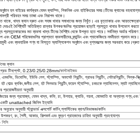
 অনুষ্ঠান হল বাইরের কার্যক্রম যেমন ক্যাম্পিং, পিকনিক এবং হাইকিংয়ের সময়।টিনের ক্যানের বহনযোগ
 সামগ্রী পরিবহন সময় তাজা এবং নিরাপদ থাকে।
লতে থাকে, খাদ্য ক্যান দ্রুত এবং সহজ খাবার সমাধানের জন্য নিখুঁত। এর বৃত্তাকার এবং আয়তক্ষেত্র
ি দেয়এই বৈশিষ্ট্যটি অতিরিক্ত রান্নার উপকরণগুলির প্রয়োজন ছাড়াই প্রস্তুত খাবার উপভোগ করত
খাদ্য প্রস্তুতকারকের মত ব্যবসা খাদ্য টিনের বৈশিষ্ট্য থেকে উপকৃত হতে পারে। সর্বনিম্ন অর্ডা
প এবং OEM পরিষেবাগুলির প্রাপ্যতা ব্যবসায়ীদের ব্র্যান্ডিং এবং প্যাকেজিংয়ে নমনীয়তা প্রদান করে।
মুখী এবং ব্যবহারিক পণ্য যা বিস্তৃত অ্যাপ্লিকেশন অনুষ্ঠান এবং দৃশ্যকল্পের জন্য সরবরাহ করে।দ্রুত 
িনের ক্যান
 গ্রেড টিনপ্লেট, 0.23/0.25/0.28mm/
কাস্টমাইজড
, এমবসিং, ডিবোসিং, ইউভি লেপ, স্ট্যাম্পিং, অফসেট প্রিন্টিং, গ্রাভর প্রিন্টিং, লেটারপ্রিন্টিং, সিল্ক-স্ক্
িং, হট গোল্ড ব্লকিং,জলীয় লেপ, হট সিলভার প্রিন্টিং,ফয়েল স্ট্যাম্পিং, চকচকে ল্যামিনেশন, ম্যাট ল্যামিন
র প্রয়োজনীয়তা অনুযায়ী
জিংয়ের জন্য প্রযোজ্য, যেমন খাদ্য, কফি, চা, উপহার, ক্যাডি, গয়না, মোমবাতি বা অন্যান্য পণ্য,এব
ে একটি unattached জিনিস ইত্যাদি
র অনুরোধ অনুযায়ী স্ট্যান্ডার্ড এক্সপোর্ট কার্টন,প্লাস্টিকের ব্যাগ/বিভাজক/কার্টন
ন উপকরণ, রং, শৈলী, আকার, শিল্পকর্ম এবং মুদ্রণ গ্রাহকদের চাহিদা অনুযায়ী গ্রহণযোগ্য
 পিসি