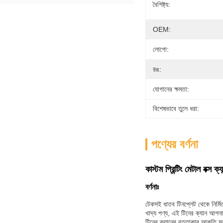
বৈশিষ্ট্য:
OEM:
লোগো:
রঙ:
যোগানের ক্ষমতা:
বিশেষভাবে তুলে ধরা:
পণ্যের বর্ণনা
কাস্টম প্রিন্টিং মেটাল বক্স 
বর্ণনাঃ
টেকসই ধাতব টিনপ্লেট থেকে নির্মিত
খাদ্য পণ্য, এই টিনের ক্যান আপন
টিনের ক্যানের বৃত্তাকার আকৃতি স