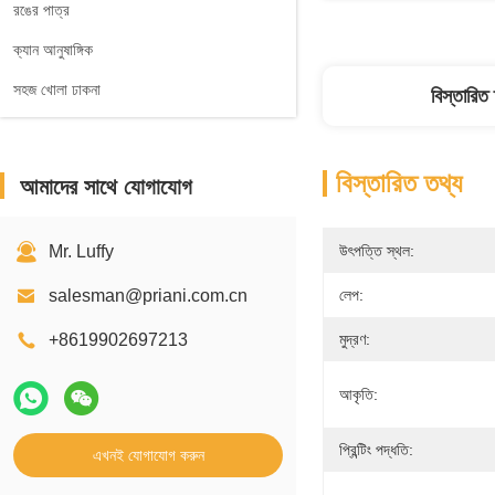
রঙের পাত্র
ক্যান আনুষাঙ্গিক
সহজ খোলা ঢাকনা
বিস্তারিত
বিস্তারিত তথ্য
আমাদের সাথে যোগাযোগ
Mr. Luffy
উৎপত্তি স্থল:
salesman@priani.com.cn
লেপ:
+8619902697213
মুদ্রণ:
আকৃতি:
প্রিন্টিং পদ্ধতি:
এখনই যোগাযোগ করুন