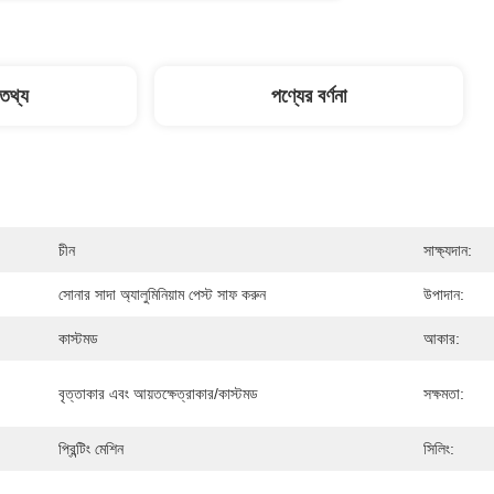
 তথ্য
পণ্যের বর্ণনা
চীন
সাক্ষ্যদান:
সোনার সাদা অ্যালুমিনিয়াম পেস্ট সাফ করুন
উপাদান:
কাস্টমড
আকার:
বৃত্তাকার এবং আয়তক্ষেত্রাকার/কাস্টমড
সক্ষমতা:
প্রিন্টিং মেশিন
সিলিং: