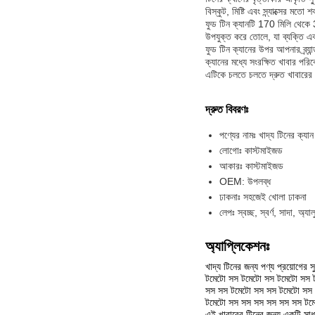
বিস্কুট, মিষ্টি এবং স্ন্যাক্সের ম
ফুড টিন ক্যানটি 170 মিলি থেকে 
উপযুক্ত করে তোলে, যা ব্যক্তি 
ফুড টিন ক্যানের উপর আপনার ব্র্যা
ক্যানের মধ্যে সংরক্ষিত খাবার পর
এটিকে চলতে চলতে দ্রুত খাবারের
দ্রুত বিবরণঃ
পণ্যের নামঃ খাদ্য টিনের ক্যান
লোগোঃ কাস্টমাইজড
আকারঃ কাস্টমাইজড
OEM: উপলব্ধ
ঢাকনাঃ সহজেই খোলা ঢাকনা
লেপঃ স্বচ্ছ, স্বর্ণ, সাদা, অ্যাল
অ্যাপ্লিকেশনঃ
খাদ্য টিনের জন্য পণ্য প্রয়োগের স
টমেটো সস টমেটো সস টমেটো সস 
সস সস টমেটো সস সস টমেটো সস
টমেটো সস সস সস সস সস সস টম
এই খাবারের টিনের জন্য একটি সাধারণ