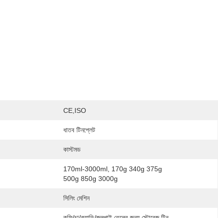
CE,ISO
ধাতব টিনপ্লেট
কাস্টমড
170ml-3000ml, 170g 340g 375g 
500g 850g 3000g
সিলিং মেশিন
কফি/চা/ক্যান্ডি/জলপাই তেলের জন্য স্টোরেজ টিন 