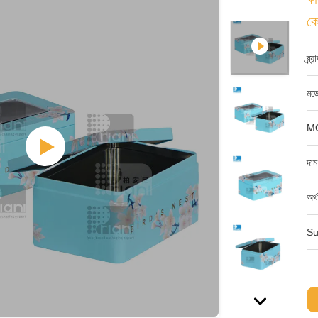
কে
ব্র্
মডে
M
দাম
অর্
Su