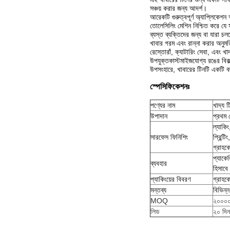
সঞ্চয় করার জন্য আদর্শ।
আরেকটি গুরুত্বপূর্ণ অ্যাপ্লিকেশন
তোলেসিলিং মেশিন নিশ্চিত করে যে
ব্যস্ত ব্যক্তিদের জন্য বা যারা চ
খাবার গরম এবং রান্না করার অনুমত
রেস্তোরাঁ, ক্যাটারিং সেবা, এবং 
উপযুক্তকাস্টমাইজযোগ্য রঙের বিকল্
উপসংহারে, খাবারের টিনটি একটি বহু
স্পেসিফিকেশনঃ
পণ্যের নাম
খাদ্য ট
উপাদান
প্রথম
ল্যাকিং
সারফেস ফিনিশিং
প্রিন্ট
গ্রাহকে
প্যাকে
ব্যবহার
হিসাব
প্যাকিংয়ের বিবরণ
গ্রাহকে
মন্তব্য
বিভিন্
MOQ
২০০০০
লিড
২০ দিন