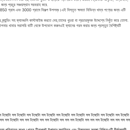
 জন্য প্রচুর সঞ্চয়স্থান সরবরাহ করে.
850 গ্রাম এবং 3000 গ্রামে বিকল্প উপলব্ধ।এই বিস্তৃত ক্ষমতা বিভিন্ন খাদ্য পণ্যের জন্য এটি
যান্ডিং সহ ক্যানগুলি কাস্টমাইজ করতে দেয়,তাদের খুচরা বা প্রচারমূলক উদ্দেশ্যে নিখুঁত করে তোলা.
 আপনার খাবার সরাসরি বাটি থেকে উপভোগ করুনএই ক্যানের গরম করার জন্য প্রস্তুত বৈশিষ্ট্যটি
স টমেটো সস টমেটো সস টমেটো সস টমেটো সস টমেটো সস টমেটো সস টমেটো সস টমেটো সস টমেটো
 সস সস টমেটো সস সস টমেটো সস সস টমেটো সস সস সস টমেটো সস সস সস টমেটো সস সস সস সস
 পরিবারের মধ্যে।ধাতব টিনপ্লেট উপাদান স্থায়িত্ব এবং বিষয়বস্তু সুরক্ষা নিশ্চিতএটি দীর্ঘমেয়াদী