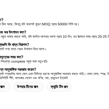
কত?
ি ঠিক আছে, কিন্তু যদি অফসেট মুদ্রণ MOQ প্রায় 50000 পিসি হয়।
় এবং ভর উৎপাদন কত?
 নমুনা অফার করতে পারি, যদি কাস্টম আপনার নকশা প্রায় 10 দিন, ভর উত্পাদন সময় প্রায় 20-25 
্যগুলি কি খাদ্য নিরাপদ?
্লেট পণ্য খাদ্য গ্রেড উপাদান দিয়ে আসে।
নেতৃত্বের সময় কত?
দ্ধান্ত.complete নমুনা সঙ্গে নতুন ছাঁচ.
ন্য আনুষাঙ্গিক সরবরাহ করেন?
লেট পণ্যগুলির সাথে মেলে এমন বিভিন্ন ধরণের আনুষাঙ্গিক সরবরাহ করতে পারি। যেমন ফোম, স্পঞ্জ, ইভ
িভিসি/পিইটি শীট; কাগজের লেবেল এবং মণির, লক, হ্যান্ডেল ইত্যাদি
াক্স
উপহার টিনের বাক্স
ক্যান্ডি টিন বক্স