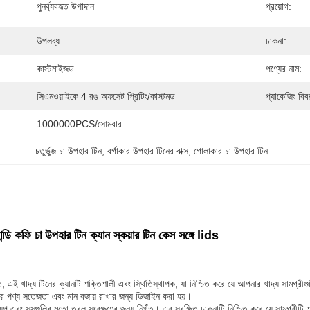
পুনর্ব্যবহৃত উপাদান
প্রয়োগ:
উপলব্ধ
ঢাকনা:
কাস্টমাইজড
পণ্যের নাম:
সিএমওয়াইকে 4 রঙ অফসেট প্রিন্টিং/কাস্টমড
প্যাকেজিং বিব
1000000PCS/সোমবার
চতুর্ভুজ চা উপহার টিন
, 
বর্গাকার উপহার টিনের বাক্স
, 
গোলাকার চা উপহার টিন
ক্যান্ডি কফি চা উপহার টিন ক্যান স্কয়ার টিন কেস সঙ্গে lids
, এই খাদ্য টিনের ক্যানটি শক্তিশালী এবং স্থিতিস্থাপক, যা নিশ্চিত করে যে আপনার খাদ্য সামগ্রীগু
ার পণ্য সতেজতা এবং মান বজায় রাখার জন্য ডিজাইন করা হয়।
্যুপ এবং সসগুলির মতো তরল সংরক্ষণের জন্য নিখুঁত। এর সুরক্ষিত ঢাকনাটি নিশ্চিত করে যে সামগ্রীট