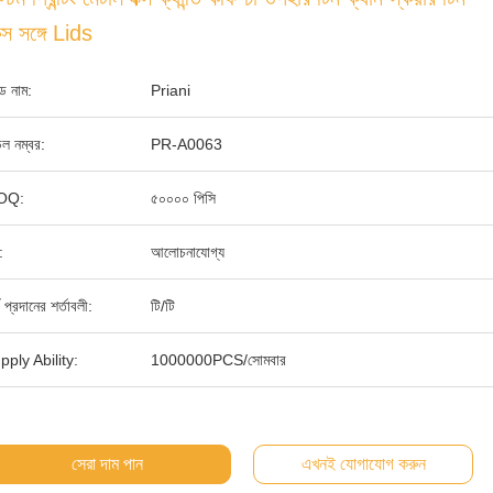
স সঙ্গে Lids
যান্ড নাম:
Priani
ল নম্বর:
PR-A0063
OQ:
৫০০০০ পিসি
:
আলোচনাযোগ্য
থ প্রদানের শর্তাবলী:
টি/টি
pply Ability:
1000000PCS/সোমবার
সেরা দাম পান
এখনই যোগাযোগ করুন