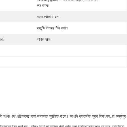
বক্স ধারক
সহজ খোলা ঢাকনা
ক্যান্ডি উপহার টিন ক্যান
রণ:
কাগজ বাক্স
লি সঞ্চয় এবং পরিবহনের সময় ভালভাবে সুরক্ষিত থাকে। আপনি প্যাকেজিং স্যুপ কিনা,সস, বা অন্যান্য
ি শক্তভাবে সিল করা হয়, কোনও ফুটো বা ছড়িয়ে পড়া রোধ করে।আয়তক্ষেত্রাকার আকৃতি, অন্যদিকে,