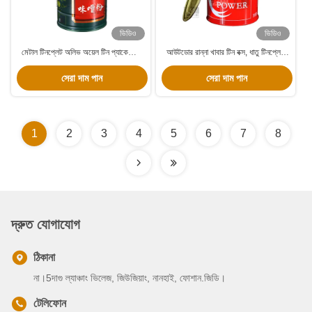
ভিডিও
ভিডিও
মেটাল টিনপ্লেট অলিভ অয়েল টিন প্যাকেজিং,
আউটডোর রান্না খাবার টিন বক্স, ধাতু টিনপ্লেট
কাস্টম ফুড টিন বক্স
বৃত্তাকার টিন পাত্রে কাস্টমাইজড
সেরা দাম পান
সেরা দাম পান
1
2
3
4
5
6
7
8
দ্রুত যোগাযোগ
ঠিকানা
না।5দাগু ল্যাঞ্চাং ভিলেজ, জিউজিয়াং, নানহাই, ফোশান.জিডি।
টেলিফোন