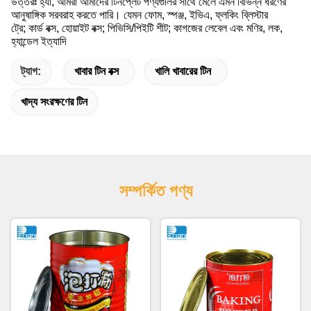
উত্তরঃ হ্যাঁ, আমরা আমাদের টিনপ্লেট পণ্যগুলির সাথে মেলে এমন বিভিন্ন ধরণের
আনুষাঙ্গিক সরবরাহ করতে পারি। যেমন ফোম, স্পঞ্জ, ইভিএ, ফ্লকিং ব্লিস্টার
ট্রে; কার্ড বক্স, হোয়াইট বক্স; পিভিসি/পিইটি শীট; কাগজের লেবেল এবং মণির, লক,
হ্যান্ডেল ইত্যাদি
ট্যাগ:
খাবার টিন বক্স
খালি খাবারের টিন
খাদ্য সংরক্ষণের টিন
সম্পর্কিত পণ্য