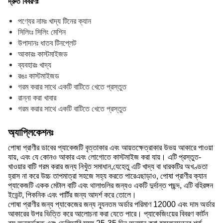
দ্রুত বিবরণঃ
পণ্যের নামঃ খাদ্য টিনের ক্যান
সিলিংঃ সিলিং মেশিন
উপাদানঃ ধাতব টিনপ্লেট
আকারঃ কাস্টমাইজড
ব্যবহারঃ খাদ্য
রঙঃ কাস্টমাইজড
গরম করার সাথে একটি বাটিতে খেতে প্রস্তুত
রান্না করা খাবার
গরম করার সাথে একটি বাটিতে খেতে প্রস্তুত
অ্যাপ্লিকেশনঃ
পোষা প্রাণীর ডাবের প্যাকেজটি বৃত্তাকার এবং আয়তক্ষেত্রাকার উভয় আকারে পাওয়া
যায়, এবং যে কোনও আকার এবং লোগোতে কাস্টমাইজ করা যায়। এটি প্রস্তুত-
খাওয়ার বাটি গরম করার জন্য নিখুঁত সমাধান,যেহেতু এটি খাদ্য বা ধারকটির অখণ্ডতা
হ্রাস না করে উচ্চ তাপমাত্রা সহজে সহ্য করতে পারেএছাড়াও, পোষা প্রাণীর ক্যান
প্যাকেজটি একক মেটাল বাটি এবং থালাগুলির জন্যও একটি দুর্দান্ত পছন্দ, এটি বহিরঙ্গন
ইভেন্ট, পিকনিক এবং পার্টির জন্য আদর্শ করে তোলে।
পোষা প্রাণীর জন্য প্যাকেজের জন্য ন্যূনতম অর্ডার পরিমাণ 12000 এবং দাম অর্ডার
আকারের উপর ভিত্তি করে আলোচনা করা যেতে পারে। প্যাকেজিংয়ের বিবরণ কার্টন