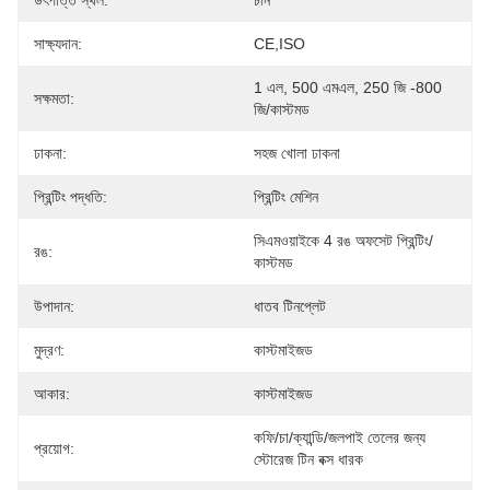
উৎপত্তি স্থল:
চীন
সাক্ষ্যদান:
CE,ISO
1 এল, 500 এমএল, 250 জি -800 
সক্ষমতা:
জি/কাস্টমড
ঢাকনা:
সহজ খোলা ঢাকনা
প্রিন্টিং পদ্ধতি:
প্রিন্টিং মেশিন
সিএমওয়াইকে 4 রঙ অফসেট প্রিন্টিং/
রঙ:
কাস্টমড
উপাদান:
ধাতব টিনপ্লেট
মুদ্রণ:
কাস্টমাইজড
আকার:
কাস্টমাইজড
কফি/চা/ক্যান্ডি/জলপাই তেলের জন্য 
প্রয়োগ:
স্টোরেজ টিন বক্স ধারক