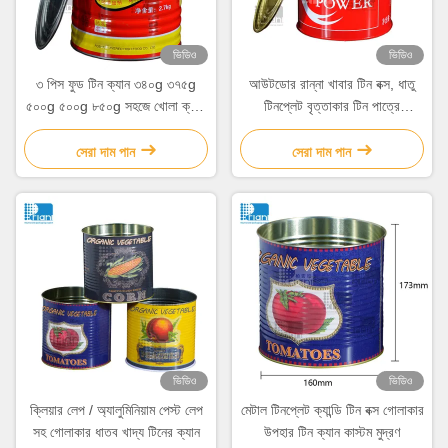
ভিডিও
ভিডিও
৩ পিস ফুড টিন ক্যান ৩৪০g ৩৭৫g
আউটডোর রান্না খাবার টিন বক্স, ধাতু
৫০০g ৫০০g ৮৫০g সহজে খোলা ক্যাপ
টিনপ্লেট বৃত্তাকার টিন পাত্রে
সহ
কাস্টমাইজড
সেরা দাম পান
সেরা দাম পান
ভিডিও
ভিডিও
ক্লিয়ার লেপ / অ্যালুমিনিয়াম পেস্ট লেপ
মেটাল টিনপ্লেট ক্যান্ডি টিন বক্স গোলাকার
সহ গোলাকার ধাতব খাদ্য টিনের ক্যান
উপহার টিন ক্যান কাস্টম মুদ্রণ