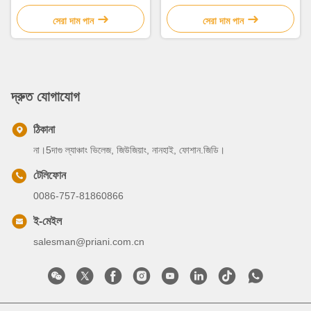
সেরা দাম পান
সেরা দাম পান
দ্রুত যোগাযোগ
ঠিকানা
না।5দাগু ল্যাঞ্চাং ভিলেজ, জিউজিয়াং, নানহাই, ফোশান.জিডি।
টেলিফোন
0086-757-81860866
ই-মেইল
salesman@priani.com.cn