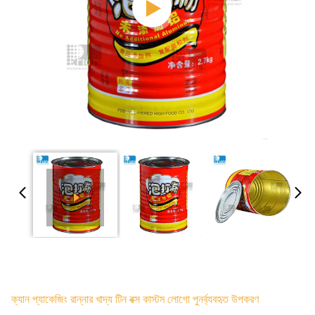
ক্যান প্যাকেজিং রান্নার খাদ্য টিন বক্স কাস্টম লোগো পুনর্ব্যবহৃত উপকরণ