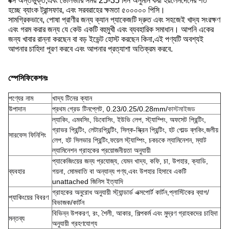
বক্স অন্তর্ভুক্ত,এবং ডেলিভারি সময় 25-35 দিন অনুমান করা হয়লেনদেনের শর্ত
হচ্ছে ব্যাংক ট্রান্সফার, এবং সরবরাহের ক্ষমতা ৫০০০০০ পিসি।
সামগ্রিকভাবে, পোষা প্রাণীর জন্য ক্যান প্যাকেজটি দ্রুত এবং সহজেই খাদ্য সংরক্ষণ
এবং গরম করার জন্য যে কেউ একটি বহুমুখী এবং ব্যবহারিক সমাধান। আপনি একের
জন্য খাবার রান্না করছেন বা বড় ইভেন্ট হোস্ট করছেন কিনা,এই পণ্যটি অবশ্যই
আপনার চাহিদা পূরণ করবে এবং আপনার প্রত্যাশা অতিক্রম করবে.
স্পেসিফিকেশনঃ
পণ্যের নাম
খাদ্য টিনের ক্যান
উপাদান
প্রথম গ্রেড টিনপ্লেট, 0.23/0.25/0.28mm/
কাস্টমাইজড
ল্যাকিং, এমবসিং, ডিবোসিং, ইউভি লেপ, স্ট্যাম্পিং, অফসেট প্রিন্টিং,
গ্রাভর প্রিন্টিং, লেটারপ্রিন্টিং, সিল্ক-স্ক্রিন প্রিন্টিং, হট গোল্ড ব্লকিং,জলীয়
সারফেস ফিনিশিং
লেপ, হট সিলভার প্রিন্টিং,ফয়েল স্ট্যাম্পিং, চকচকে ল্যামিনেশন, ম্যাট
ল্যামিনেশন গ্রাহকের প্রয়োজনীয়তা অনুযায়ী
প্যাকেজিংয়ের জন্য প্রযোজ্য, যেমন খাদ্য, কফি, চা, উপহার, ক্যাডি,
ব্যবহার
গয়না, মোমবাতি বা অন্যান্য পণ্য,এবং উপহার হিসাবে একটি
unattached জিনিস ইত্যাদি
গ্রাহকের অনুরোধ অনুযায়ী স্ট্যান্ডার্ড এক্সপোর্ট কার্টন,প্লাস্টিকের ব্যাগ/
প্যাকিংয়ের বিবরণ
বিভাজক/কার্টন
বিভিন্ন উপকরণ, রং, শৈলী, আকার, শিল্পকর্ম এবং মুদ্রণ গ্রাহকদের চাহিদা
মন্তব্য
অনুযায়ী গ্রহণযোগ্য