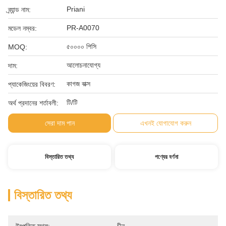
Priani
ব্র্যান্ড নাম:
PR-A0070
মডেল নম্বর:
৫০০০০ পিসি
MOQ:
আলোচনাযোগ্য
দাম:
কাগজ বাক্স
প্যাকেজিংয়ের বিবরণ:
টি/টি
অর্থ প্রদানের শর্তাবলী:
সেরা দাম পান
এখনই যোগাযোগ করুন
বিস্তারিত তথ্য
পণ্যের বর্ণনা
বিস্তারিত তথ্য