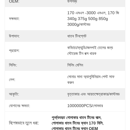
OEM:
উপলব্ধ
170 এমএল -3000 এমএল, 170 জি 
সক্ষমতা:
340g 375g 500g 850g 
3000g/কাস্টমড
উপাদান:
ধাতব টিনপ্লেট
কফি/চা/ক্যান্ডি/জলপাই তেলের জন্য 
প্রয়োগ:
স্টোরেজ টিন বক্স ধারক
সিলিং:
সিলিং মেশিন
সোনার সাদা অ্যালুমিনিয়াম পেস্ট সাফ 
লেপ:
করুন
আকৃতি:
বৃত্তাকার এবং আয়তক্ষেত্রাকার/কাস্টমড
যোগানের ক্ষমতা:
1000000PCS/সোমবার
, 
পুনর্ব্যবহৃত গোলাকার ধাতব টিনের বাক্স
বিশেষভাবে তুলে ধরা:
, 
গোলাকার ধাতব টিনের ক্যান 170 মিলি
গোলাকার ধাতব টিনের ক্যান OEM