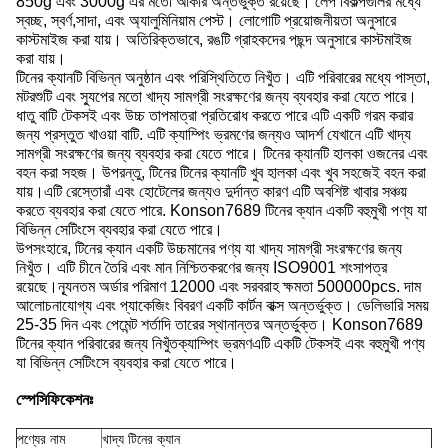
850g এবং 3000g এর মতো আকার অন্তর্ভুক্ত রয়েছে। লেপ বিকল্পগুলির মধ্যে
স্বচ্ছ, স্বর্ণ,সাদা, এবং অ্যালুমিনিয়াম পেস্ট। লোগোটি প্রয়োজনীয়তা অনুসারে
কাস্টমাইজ করা যায়। অতিরিক্তভাবে, রঙটি গ্রাহকদের পছন্দ অনুসারে কাস্টমাইজ
করা যায়।
টিনের ক্যানটি বিভিন্ন অনুষ্ঠান এবং পরিস্থিতিতে নিখুঁত। এটি পরিবারের মধ্যে পাস্তা,
মটরশুটি এবং স্যুপের মতো খাদ্য সামগ্রী সংরক্ষণের জন্য ব্যবহার করা যেতে পারে।
ধাতু বাটি টেকসই এবং উচ্চ তাপমাত্রা প্রতিরোধ করতে পারে এটি একটি গরম করার
জন্য প্রস্তুত খাওয়া বাটি. এটি ক্যাম্পিং ভ্রমণের জন্যও আদর্শ যেখানে এটি খাদ্য
সামগ্রী সংরক্ষণের জন্য ব্যবহার করা যেতে পারে। টিনের ক্যানটি হালকা ওজনের এবং
বহন করা সহজ। উপরন্তু, টিনের টিনের ক্যানটি খুব হালকা এবং খুব সহজেই বহন করা
যায়।এটি রেস্তোরাঁ এবং হোটেলের জন্যও দুর্দান্ত কারণ এটি অবশিষ্ট খাবার সঞ্চয়
করতে ব্যবহার করা যেতে পারে. Konson7689 টিনের ক্যান একটি বহুমুখী পণ্য যা
বিভিন্ন সেটিংসে ব্যবহার করা যেতে পারে।
উপসংহারে, টিনের ক্যান একটি উচ্চমানের পণ্য যা খাদ্য সামগ্রী সংরক্ষণের জন্য
নিখুঁত। এটি চীনে তৈরি এবং মান নিশ্চিতকরণের জন্য ISO9001 শংসাপত্র
রয়েছে।ন্যূনতম অর্ডার পরিমাণ 12000 এবং সরবরাহ ক্ষমতা 500000pcs. দাম
আলোচনাযোগ্য এবং প্যাকেজিং বিবরণ একটি কার্টন বাক্স অন্তর্ভুক্ত। ডেলিভারি সময়
25-35 দিন এবং পেমেন্ট শর্তাদি তারের স্থানান্তর অন্তর্ভুক্ত। Konson7689
টিনের ক্যান পরিবারের জন্য নিখুঁতক্যাম্পিং ভ্রমণএটি একটি টেকসই এবং বহুমুখী পণ্য
যা বিভিন্ন সেটিংসে ব্যবহার করা যেতে পারে।
স্পেসিফিকেশনঃ
পণ্যের নাম
খাদ্য টিনের ক্যান