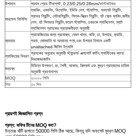
উপাদান
প্রথম গ্রেড টিনপ্লেট, 0.23/0.25/0.28mm/
কাস্টমাইজড
ল্যাকিং, এমবসিং, ডিবোসিং, ইউভি লেপ, স্ট্যাম্পিং, অফসেট প্রিন্টিং,
গ্রাভর প্রিন্টিং, লেটারপ্রিন্টিং, সিল্ক-স্ক্রিন প্রিন্টিং, হট গোল্ড ব্লকিং,জলীয়
সারফেস ফিনিশিং
লেপ, হট সিলভার প্রিন্টিং,ফয়েল স্ট্যাম্পিং, চকচকে ল্যামিনেশন, ম্যাট
ল্যামিনেশন গ্রাহকের প্রয়োজনীয়তা অনুযায়ী
প্যাকেজিংয়ের জন্য প্রযোজ্য, যেমন খাদ্য, কফি, চা, উপহার, ক্যাডি,
ব্যবহার
গয়না, মোমবাতি বা অন্যান্য পণ্য,এবং উপহার হিসাবে একটি
unattached জিনিস ইত্যাদি
গ্রাহকের অনুরোধ অনুযায়ী স্ট্যান্ডার্ড এক্সপোর্ট কার্টন,প্লাস্টিকের ব্যাগ/
প্যাকিংয়ের বিবরণ
বিভাজক/কার্টন
বিভিন্ন উপকরণ, রং, শৈলী, আকার, শিল্পকর্ম এবং মুদ্রণ গ্রাহকদের চাহিদা
মন্তব্য
অনুযায়ী গ্রহণযোগ্য
MOQ
২০০০০ পিসি
লিড
২০ দিন
প্রায়শই জিজ্ঞাসিত প্রশ্ন
প্রশ্ন: কফির টিনের MOQ কত?
উত্তরঃ খাঁটি রূপাতে 50000 পিসি ঠিক আছে, কিন্তু যদি অফসেট মুদ্রণ MOQ