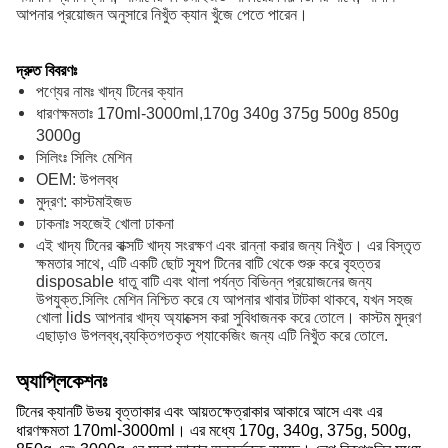
আপনার প্রয়োজন অনুসারে নিখুঁত ক্যান খুঁজে পেতে পারেন।
দ্রুত বিবরণঃ
পণ্যের নামঃ খাদ্য টিনের ক্যান
ধারণক্ষমতাঃ 170ml-3000ml,170g 340g 375g 500g 850g
3000g
সিলিংঃ সিলিং মেশিন
OEM: উপলব্ধ
মুদ্রণ: কাস্টমাইজড
ঢাকনাঃ সহজেই খোলা ঢাকনা
এই খাদ্য টিনের বাক্সটি খাদ্য সংরক্ষণ এবং রান্না করার জন্য নিখুঁত। এর বিস্তৃত
ক্ষমতার সাথে, এটি একটি ছোট স্যুপ টিনের বাটি থেকে শুরু করে বৃহত্তর
disposable ধাতু বাটি এবং থালা পর্যন্ত বিভিন্ন প্রয়োজনের জন্য
উপযুক্ত.সিলিং মেশিন নিশ্চিত করে যে আপনার খাবার টাটকা থাকবে, যখন সহজ
খোলা lids আপনার খাদ্য অ্যাক্সেস করা সুবিধাজনক করে তোলে। কাস্টম মুদ্রণ
এছাড়াও উপলব্ধ,ব্যক্তিগতকৃত প্যাকেজিং জন্য এটি নিখুঁত করে তোলে.
অ্যাপ্লিকেশনঃ
টিনের ক্যানটি উভয় বৃত্তাকার এবং আয়তক্ষেত্রাকার আকারে আসে এবং এর
ধারণক্ষমতা 170ml-3000ml। এর মধ্যে 170g, 340g, 375g, 500g,