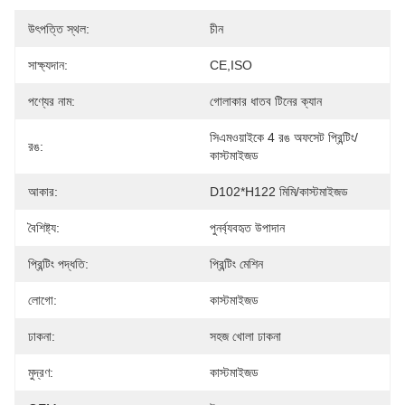
উৎপত্তি স্থল:
চীন
সাক্ষ্যদান:
CE,ISO
পণ্যের নাম:
গোলাকার ধাতব টিনের ক্যান
সিএমওয়াইকে 4 রঙ অফসেট প্রিন্টিং/
রঙ:
কাস্টমাইজড
আকার:
D102*H122 মিমি/কাস্টমাইজড
বৈশিষ্ট্য:
পুনর্ব্যবহৃত উপাদান
প্রিন্টিং পদ্ধতি:
প্রিন্টিং মেশিন
লোগো:
কাস্টমাইজড
ঢাকনা:
সহজ খোলা ঢাকনা
মুদ্রণ:
কাস্টমাইজড