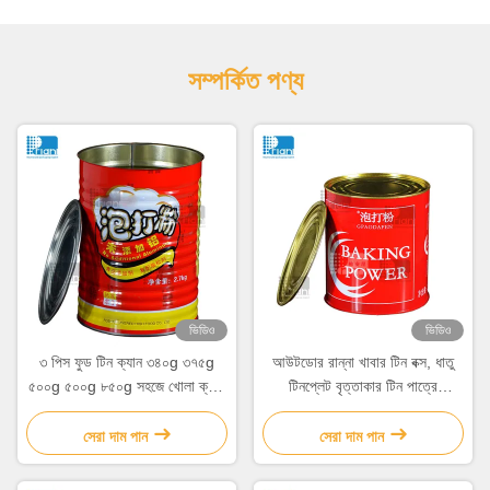
সম্পর্কিত পণ্য
ভিডিও
ভিডিও
৩ পিস ফুড টিন ক্যান ৩৪০g ৩৭৫g
আউটডোর রান্না খাবার টিন বক্স, ধাতু
৫০০g ৫০০g ৮৫০g সহজে খোলা ক্যাপ
টিনপ্লেট বৃত্তাকার টিন পাত্রে
সহ
কাস্টমাইজড
সেরা দাম পান
সেরা দাম পান