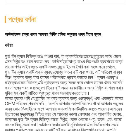
পণ্যের বর্ণনা
কাস্টমাইজড রান্না খাবার আপনার নির্দিষ্ট চাহিদা অনুসারে খাদ্য টিনের ক্যান
বর্ণনাঃ
ফুড টিন ক্যান বিভিন্ন রঙে পাওয়া যায়, যা ব্যবসায়ীদের তাদের ব্র্যান্ডের সাথে মেলে
এমন নিখুঁত রঙ চয়ন করতে দেয়।কাস্টমাইজযোগ্য রঙের বিকল্পগুলি ব্যবসায়ের জন্য
তাদের পণ্য লাইন জুড়ে একটি সংহত ব্র্যান্ড ইমেজ তৈরি করা সহজ করে তোলে.
ফুড টিন ক্যান একটি একক ব্যবহারযোগ্য ধাতব বাটি এবং থালা, এটি পরিবেশ বান্ধব
বিকল্প ব্যবসার জন্য যারা তাদের পরিবেশগত প্রভাব কমাতে চান। ক্যান এছাড়াও
মাইক্রোওয়েভ নিরাপদ,এটি গ্রাহকদের জন্য সহজ করে তোলে তাদের খাবার সরাসরি
ক্যান মধ্যে গরম করতেস্যুপ টিনের বাটি এমন ব্যবসায়ীদের জন্য নিখুঁত যা গরম করার
সুবিধা সহ একটি বাটিতে প্রস্তুত খাবার সরবরাহ করতে চায়।
আমরা বুঝতে পারি যে ব্র্যান্ডিং আপনার ব্যবসার জন্য গুরুত্বপূর্ণ, এবং এজন্যই আমরা
OEM পরিষেবা প্রদান করি। আপনি আপনার কোম্পানির লোগো বা আপনার পছন্দের
অন্য কোন ডিজাইনের সাথে আপনার ক্যানগুলি কাস্টমাইজ করতে পারেন।আমাদের
উচ্চমানের মুদ্রণযন্ত্র নিশ্চিত করে যে আপনার নকশা পেশাদার এবং আকর্ষণীয় দেখায়.
আমাদের ফুড টিন ক্যান বিভিন্ন কাজে নিখুঁত, যেমন শুকনো পণ্য, তরল, এবং আরো
অনেক কিছু সঞ্চয় করা।আমাদের ক্যান একটি সুবিধাজনক এবং নির্ভরযোগ্য সঞ্চয়
সমাধান প্রদানপ্লাস, আমাদের কাস্টমাইজড আকারের বিকল্পগুলির সাথে, আপনি