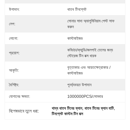
উপাদান:
ধাতব টিনপ্লেট
সোনার সাদা অ্যালুমিনিয়াম পেস্ট সাফ 
লেপ:
করুন
লোগো:
কাস্টমাইজড
কফি/চা/ক্যান্ডি/জলপাই তেলের জন্য 
প্রয়োগ:
স্টোরেজ টিন বক্স ধারক
বৃত্তাকার এবং আয়তক্ষেত্রাকার / 
আকৃতি:
কাস্টমাইজড
বৈশিষ্ট্য:
পুনর্ব্যবহৃত উপাদান
যোগানের ক্ষমতা:
1000000PCS/সোমবার
, 
, 
খাদ্য ধাতব টিনের ক্যান
ধাতব টিনের ক্যান বাটি
বিশেষভাবে তুলে ধরা:
টিনপ্লেট কাস্টম টিন বক্স