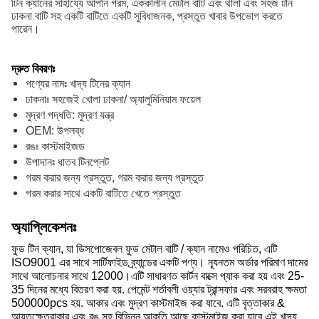
টিন ক্যানের সাহায্যে আপনি গরম, এককালীন মেটাল বাটি এবং থালা এবং সহজ টান
ঢাকনা বাটি সহ একটি বাটিতে একটি সুবিধাজনক, প্রস্তুত খাবার উপভোগ করতে
পারেন।
দ্রুত বিবরণঃ
পণ্যের নামঃ খাদ্য টিনের ক্যান
ঢাকনাঃ সহজেই খোলা ঢাকনা/ অ্যালুমিনিয়াম ফয়েল
মুদ্রণ পদ্ধতি: মুদ্রণ যন্ত্র
OEM: উপলব্ধ
রঙঃ কাস্টমাইজড
উপাদানঃ ধাতব টিনপ্লেট
গরম করার জন্য প্রস্তুত, গরম করার জন্য প্রস্তুত
গরম করার সাথে একটি বাটিতে খেতে প্রস্তুত
অ্যাপ্লিকেশনঃ
ফুড টিন ক্যান, যা ডিসপোজেবল ফুড মেটাল বাটি / ক্যান নামেও পরিচিত, এটি
ISO9001 এর সাথে সার্টিফাইড ব্র্যান্ডের একটি পণ্য। ন্যূনতম অর্ডার পরিমাণ দামের
সাথে আলোচনার সাথে 12000।এটি সাধারণত কার্টন বাক্সে প্যাক করা হয় এবং 25-
35 দিনের মধ্যে বিতরণ করা হয়. পেমেন্ট শর্তাবলী ওয়্যার ট্রান্সফার এবং সরবরাহ ক্ষমতা
500000pcs হয়. আকার এবং মুদ্রণ কাস্টমাইজ করা যাবে. এটি বৃত্তাকার &
আয়তক্ষেত্রাকার এবং রঙ সহ বিভিন্ন আকৃতি আছে কাস্টমাইজ করা যাবে.এই খাদ্য