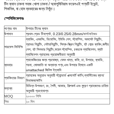
টিন ক্যান ঢাকনা সহজ খোলা ঢাকনা / অ্যালুমিনিয়াম ফয়েলএই পণ্যটি ইভেন্ট,
পিকনিক, বা হোম ব্যবহারের জন্য নিখুঁত।
স্পেসিফিকেশনঃ
পণ্যের নাম
উপহার টিনের ক্যান
উপাদান
প্রথম গ্রেড টিনপ্লেট, 0.23/0.25/0.28mm/
কাস্টমাইজড
ল্যাকিং, এমবসিং, ডিবোসিং, ইউভি লেপ, স্ট্যাম্পিং, অফসেট প্রিন্টিং,
গ্রাভর প্রিন্টিং, লেটারপ্রিন্টিং, সিল্ক-স্ক্রিন প্রিন্টিং, হট গোল্ড ব্লকিং,জলীয়
সারফেস ফিনিশিং
লেপ, হট সিলভার প্রিন্টিং,ফয়েল স্ট্যাম্পিং, চকচকে ল্যামিনেশন, ম্যাট
ল্যামিনেশন গ্রাহকের প্রয়োজনীয়তা অনুযায়ী
প্যাকেজিংয়ের জন্য প্রযোজ্য, যেমন খাদ্য, কফি, চা, উপহার, ক্যাডি,
ব্যবহার
গয়না, মোমবাতি বা অন্যান্য পণ্য,এবং উপহার হিসাবে একটি
unattached জিনিস ইত্যাদি
গ্রাহকের অনুরোধ অনুযায়ী স্ট্যান্ডার্ড এক্সপোর্ট কার্টন,প্লাস্টিকের ব্যাগ/
প্যাকিংয়ের বিবরণ
বিভাজক/কার্টন
বিভিন্ন উপকরণ, রং, শৈলী, আকার, শিল্পকর্ম এবং মুদ্রণ গ্রাহকদের চাহিদা
মন্তব্য
অনুযায়ী গ্রহণযোগ্য
MOQ
২০০০০ পিসি
লিড
২০ দিন