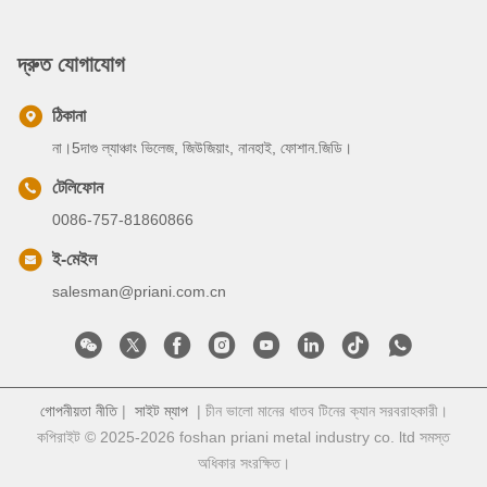
দ্রুত যোগাযোগ
ঠিকানা
না।5দাগু ল্যাঞ্চাং ভিলেজ, জিউজিয়াং, নানহাই, ফোশান.জিডি।
টেলিফোন
0086-757-81860866
ই-মেইল
salesman@priani.com.cn
গোপনীয়তা নীতি
|
সাইট ম্যাপ
| চীন ভালো মানের ধাতব টিনের ক্যান সরবরাহকারী।
কপিরাইট © 2025-2026 foshan priani metal industry co. ltd সমস্ত
অধিকার সংরক্ষিত।