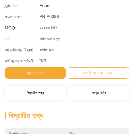
Priani
ব্র্যান্ড নাম:
PR-A0096
মডেল নম্বর:
৫০০০০ পিসি
MOQ:
আলোচনাযোগ্য
দাম:
কাগজ বাক্স
প্যাকেজিংয়ের বিবরণ:
টি/টি
অর্থ প্রদানের শর্তাবলী:
সেরা দাম পান
এখনই যোগাযোগ করুন
বিস্তারিত তথ্য
পণ্যের বর্ণনা
বিস্তারিত তথ্য