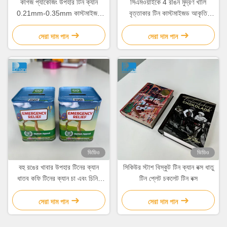
কাগজ প্যাকেজিং উপহার টিন ক্যান
সিএমওয়াইকে 4 রঙিন মুদ্রণ খালি
0.21mm-0.35mm কাস্টমাইজড
বৃত্তাকার টিন কাস্টমাইজড আকৃতি
চকোলেট বক্স ক্যাপ সঙ্গে টিন
বিস্কুট টিনের পাত্রে
সেরা দাম পান
সেরা দাম পান
ভিডিও
ভিডিও
বহু রঙের খাবার উপহার টিনের ক্যান
সিকিউর স্টাশ বিস্কুট টিন ক্যান বক্স ধাতু
ধাতব কফি টিনের ক্যান চা এবং চিনির
টিন প্লেট চকলেট টিন বক্স
ক্যান
সেরা দাম পান
সেরা দাম পান