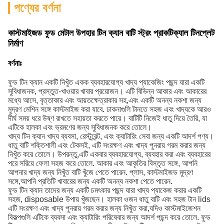
পণ্যের বর্ণনা
কাস্টমাইজড ফুড মেটাল উপহার টিন ক্যান বাটি স্ট্রং প্রাকটিক্যাল টিনপ্লেট
নির্মাণ
বর্ণনাঃ
ফুড টিন ক্যান একটি নিখুঁত একক ব্যবহারযোগ্য খাদ্য প্যাকেজিং পছন্দ যারা একটি
সুবিধাজনক, প্রস্তুত-খাওয়ার খাবার প্রয়োজন। এটি বিভিন্ন আকার এবং আকারের
মধ্যে আসে, বৃত্তাকার এবং আয়তক্ষেত্রাকার সহ,এবং একটি অনন্য নকশা জন্য
মুদ্রণ মেশিন সঙ্গে কাস্টমাইজ করা যাবে. ঢাকনাগুলি টানতে সহজ এবং খাদ্যকে আরও
দীর্ঘ সময় ধরে উষ্ণ রাখতে সহায়তা করতে পারে। বাটিটি নিজেই ধাতু দিয়ে তৈরি, যা
এটিকে হালকা এবং ভ্রমণের জন্য সুবিধাজনক করে তোলে।
খাদ্য টিন ক্যান খাদ্য ব্যবসা, রেস্টুরেন্ট, এবং ক্যাটারিং সেবা জন্য একটি আদর্শ পণ্য।
ধাতু বাটি শক্তিশালী এবং টেকসই, এটি সংরক্ষণ এবং খাদ্য পুনরায় গরম করার জন্য
নিখুঁত করে তোলে। উপরন্তু,এটি একবার ব্যবহারযোগ্য, ব্যবহার করা এবং ব্যবহারের
পরে সরিয়ে ফেলা সহজ করে তোলে. আকার এবং আকৃতির বিস্তৃত সঙ্গে, আপনি
আপনার খাদ্য জন্য নিখুঁত বাটি খুঁজে পেতে পারেন. প্লাস, কাস্টমাইজড মুদ্রণ
সঙ্গে,আপনি প্রতিটি খাবারের জন্য একটি অনন্য নকশা পেতে পারেন.
ফুড টিন ক্যান তাদের জন্য একটি চমৎকার পছন্দ যারা খাদ্য প্যাকেজ করার একটি
সহজ, disposable উপায় খুঁজছেন। হালকা ওজন ধাতু বাটি এবং সহজ টান lids
এটি সংরক্ষণ এবং খাদ্য পুনরায় গরম করার জন্য নিখুঁত করা,যদিও কাস্টমাইজেশন
বিকল্পগুলি এটিকে ব্যবসা এবং ক্যাটারিং পরিষেবার জন্য আদর্শ পছন্দ করে তোলে. ফুড