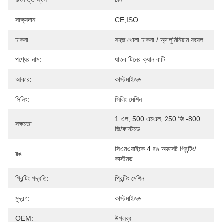
উৎপত্তি স্থল:
চীন
সাক্ষ্যদান:
CE,ISO
ঢাকনা:
সহজ খোলা ঢাকনা / অ্যালুমিনিয়াম ফয়েল
পণ্যের নাম:
ধাতব টিনের ক্যান বাটি
আকার:
কাস্টমাইজড
সিলিং:
সিলিং মেশিন
1 এল, 500 এমএল, 250 জি -800 
সক্ষমতা:
জি/কাস্টমড
সিএমওয়াইকে 4 রঙ অফসেট প্রিন্টিং/
রঙ:
কাস্টমড
প্রিন্টিং পদ্ধতি:
প্রিন্টিং মেশিন
মুদ্রণ:
কাস্টমাইজড
OEM:
উপলব্ধ