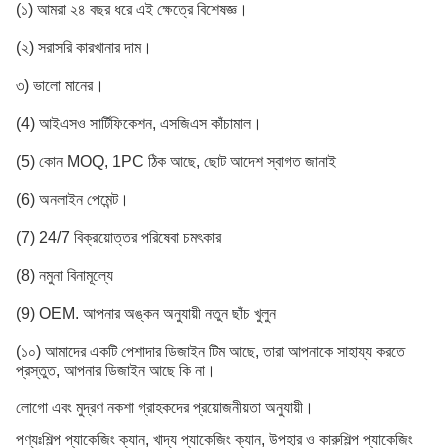
(১) আমরা ২৪ বছর ধরে এই ক্ষেত্রে বিশেষজ্ঞ।
(২) সরাসরি কারখানার দাম।
৩) ভালো মানের।
(4) আইএসও সার্টিফিকেশন, এসজিএস কাঁচামাল।
(5) কোন MOQ, 1PC ঠিক আছে, ছোট আদেশ স্বাগত জানাই
(6) অনলাইন পেমেন্ট।
(7) 24/7 বিক্রয়োত্তর পরিষেবা চমৎকার
(8) নমুনা বিনামূল্যে
(9) OEM. আপনার অঙ্কন অনুযায়ী নতুন ছাঁচ খুলুন
(১০) আমাদের একটি পেশাদার ডিজাইন টিম আছে, তারা আপনাকে সাহায্য করতে
প্রস্তুত, আপনার ডিজাইন আছে কি না।
লোগো এবং মুদ্রণ নকশা গ্রাহকদের প্রয়োজনীয়তা অনুযায়ী।
পণ্যঃ
শিল্প প্যাকেজিং ক্যান, খাদ্য প্যাকেজিং ক্যান, উপহার ও কারুশিল্প প্যাকেজিং