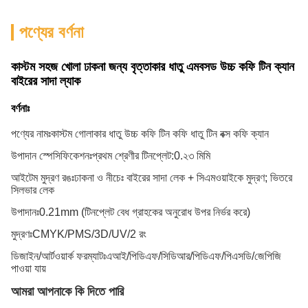
পণ্যের বর্ণনা
কাস্টম সহজ খোলা ঢাকনা জন্য বৃত্তাকার ধাতু এমবসড উচ্চ কফি টিন ক্যান
বাইরের সাদা ল্যাক
বর্ণনাঃ
পণ্যের নামঃ
কাস্টম গোলাকার ধাতু উচ্চ কফি টিন কফি ধাতু টিন বক্স কফি ক্যান
উপাদান স্পেসিফিকেশনঃ
প্রথম শ্রেণীর টিনপ্লেট:0.২৩ মিমি
আইটেম মুদ্রণ রঙঃ
ঢাকনা ও নীচেঃ বাইরের সাদা লেক + সিএমওয়াইকে মুদ্রণ; ভিতরে
সিলভার লেক
উপাদানঃ
0.21mm (টিনপ্লেট বেধ গ্রাহকের অনুরোধ উপর নির্ভর করে)
মুদ্রণঃ
CMYK/PMS/3D/UV/2 রং
ডিজাইন/আর্টওয়ার্ক ফরম্যাটঃ
এআই/পিডিএফ/সিডিআর/পিডিএফ/পিএসডি/জেপিজি
পাওয়া যায়
আমরা আপনাকে কি দিতে পারি