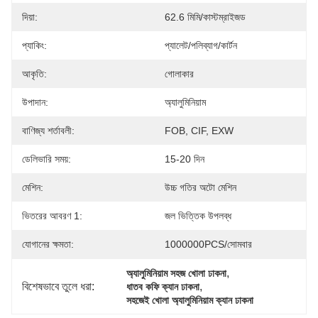
দিয়া:
62.6 মিমি/কাস্টম্রাইজড
প্যাকিং:
প্যালেট/পলিব্যাগ/কার্টন
আকৃতি:
গোলাকার
উপাদান:
অ্যালুমিনিয়াম
বাণিজ্য শর্তাবলী:
FOB, CIF, EXW
ডেলিভারি সময়:
15-20 দিন
মেশিন:
উচ্চ গতির অটো মেশিন
ভিতরের আবরণ 1:
জল ভিত্তিক উপলব্ধ
যোগানের ক্ষমতা:
1000000PCS/সোমবার
, 
অ্যালুমিনিয়াম সহজ খোলা ঢাকনা
বিশেষভাবে তুলে ধরা:
, 
ধাতব কফি ক্যান ঢাকনা
সহজেই খোলা অ্যালুমিনিয়াম ক্যান ঢাকনা