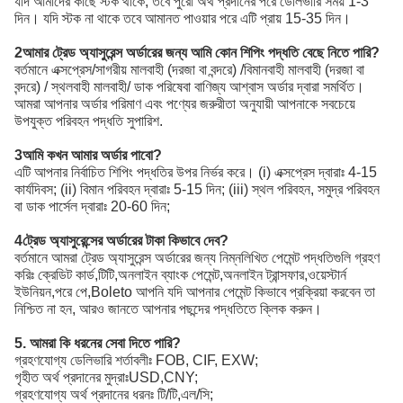
যদি আমাদের কাছে স্টক থাকে, তবে পুরো অর্থ প্রদানের পরে ডেলিভারি সময় 1-3
দিন। যদি স্টক না থাকে তবে আমানত পাওয়ার পরে এটি প্রায় 15-35 দিন।
2আমার ট্রেড অ্যাসুরেন্স অর্ডারের জন্য আমি কোন শিপিং পদ্ধতি বেছে নিতে পারি?
বর্তমানে এক্সপ্রেস/সাগরীয় মালবাহী (দরজা বা বন্দরে) /বিমানবাহী মালবাহী (দরজা বা
বন্দরে) / স্থলবাহী মালবাহী/ ডাক পরিষেবা বাণিজ্য আশ্বাস অর্ডার দ্বারা সমর্থিত।
আমরা আপনার অর্ডার পরিমাণ এবং পণ্যের জরুরীতা অনুযায়ী আপনাকে সবচেয়ে
উপযুক্ত পরিবহন পদ্ধতি সুপারিশ.
3আমি কখন আমার অর্ডার পাবো?
এটি আপনার নির্বাচিত শিপিং পদ্ধতির উপর নির্ভর করে। (i) এক্সপ্রেস দ্বারাঃ 4-15
কার্যদিবস; (ii) বিমান পরিবহন দ্বারাঃ 5-15 দিন; (iii) স্থল পরিবহন, সমুদ্র পরিবহন
বা ডাক পার্সেল দ্বারাঃ 20-60 দিন;
4ট্রেড অ্যাসুরেন্সের অর্ডারের টাকা কিভাবে দেব?
বর্তমানে আমরা ট্রেড অ্যাসুরেন্স অর্ডারের জন্য নিম্নলিখিত পেমেন্ট পদ্ধতিগুলি গ্রহণ
করিঃ ক্রেডিট কার্ড,টিটি,অনলাইন ব্যাংক পেমেন্ট,অনলাইন ট্রান্সফার,ওয়েস্টার্ন
ইউনিয়ন,পরে পে,Boleto আপনি যদি আপনার পেমেন্ট কিভাবে প্রক্রিয়া করবেন তা
নিশ্চিত না হন, আরও জানতে আপনার পছন্দের পদ্ধতিতে ক্লিক করুন।
5. আমরা কি ধরনের সেবা দিতে পারি?
গ্রহণযোগ্য ডেলিভারি শর্তাবলীঃ FOB, CIF, EXW;
গৃহীত অর্থ প্রদানের মুদ্রাঃUSD,CNY;
গ্রহণযোগ্য অর্থ প্রদানের ধরনঃ টি/টি,এল/সি;