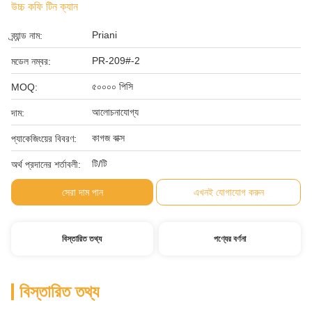
উচ্চ কফি টিন ক্যান
Priani
ব্র্যান্ড নাম:
PR-209#-2
মডেল নম্বর:
৫০০০০ পিসি
MOQ:
আলোচনাযোগ্য
দাম:
কাগজ বাক্স
প্যাকেজিংয়ের বিবরণ:
টি/টি
অর্থ প্রদানের শর্তাবলী:
সেরা দাম পান
এখনই যোগাযোগ করুন
বিস্তারিত তথ্য
পণ্যের বর্ণনা
বিস্তারিত তথ্য