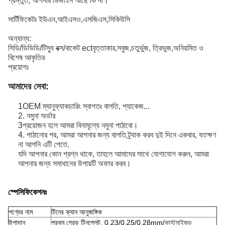
প্রস্তুত, আপনার ডিজাইন আছে কি না।
সার্টিফিকেটঃ ইউএন,আইএসও,এসজিএস,সিকিউসি
অন্যান্য:
সিডি/ডিভিডি/টিস্যু বক্স/বাকেট ectবৃত্তাকার,সবুজ,চতুর্ভুজ, ত্রিভুজ,অনিয়মিত ও
বিশেষ আকৃতির
প্রয়োগঃ
আমাদের সেবা:
1OEM ম্যানুফ্যাকচারিং স্বাগতঃ বালতি, প্যাকেজ...
2. নমুনা অর্ডার
3প্রয়োজন হলে আমরা বিনামূল্যে নমুনা পাঠাবো।
4. পাঠানোর পর, আমরা আপনার জন্য বালতি ট্র্যাক করব দুই দিনে একবার, যতক্ষণ
না আপনি এটি পেতে.
যদি আপনার কোন প্রশ্ন থাকে, তাহলে আমাদের সাথে যোগাযোগ করুন, আমরা
আপনার জন্য সমাধানের উপায়টি অফার করব।
স্পেসিফিকেশনঃ
পণ্যের নাম
টিনের ক্যান আনুষাঙ্গিক
উপাদান
প্রথম গ্রেড টিনপ্লেট, 0.23/0.25/0.28mm/
কাস্টমাইজড