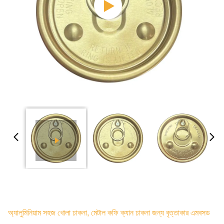
অ্যালুমিনিয়াম সহজ খোলা ঢাকনা, মেটাল কফি ক্যান ঢাকনা জন্য বৃত্তাকার এমবসড