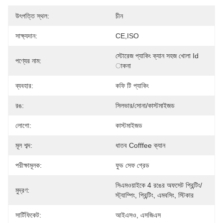
উৎপত্তি স্থল:
চীন
সাক্ষ্যদান:
CE,ISO
স্টোরেজ প্যাকিং ক্যান সহজ খোলা Id 
পণ্যের নাম:
াকনা
ব্যবহার:
কফি টি প্যাকিং
রঙ:
সিলভার/সোনা/কাস্টমাইজড
লোগো:
কাস্টমাইজড
মূল শব্দ:
ধাতব Cofffee ক্যান
পরীক্ষামূলক:
ফুড সেফ গ্রেড
সিএমওয়াইকে 4 রঙের অফসেট প্রিন্টিং/ 
মুদ্রণ:
স্ট্যাম্পিং, প্রিন্টিং, এমবসিং, স্টিকার
সার্টিফিকেট:
আইএসও, এসজিএস