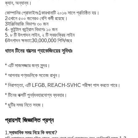
ক্যান, অন্যান্য।
কোম্পানির প্রোফাইলঃ
1কারখানাটি ২০১৬ সালে প্রতিষ্ঠিত হয়।
2এখানে ৫০০ জনেরও বেশি কর্মী রয়েছে।
3ইঞ্জিনিয়ারিং বিভাগঃ ৩০ জন
4- কুইন্টাল কন্ট্রোল বিভাগঃ ১০ জন
5. ৮ টি উৎপাদন লাইন, ২ টি স্বয়ংক্রিয় লাইন
6উৎপাদন ক্ষমতা:30,000,000 পিসি/বছর
ধাতব টিনের বাক্সের প্যাকেজিংয়ের সুবিধাঃ
পাইকারি চীনা কাস্টম খালি বৃত্তাকার কফি টিন ক্যান ধাতু চা টিন বক্স
* এটি সাজসজ্জার জন্য সুন্দর।
* আপনার পণ্যগুলিকে সতেজ রাখুন।
* নিরাপত্তা, এটি LFGB, REACH-SVHC পরীক্ষা পাস করতে পারে।
* টিনের বাক্সটি পুনর্ব্যবহারযোগ্য ব্যবহার।
* ছুটির সময় নিতে সহজ।
প্রায়শই জিজ্ঞাসিত প্রশ্ন
1.
স্বাভাবিক সময় নিয়ে কি বলবো?