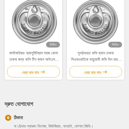
ভিডিও
ভিডিও
কাস্টমাইজড অ্যালুমিনিয়াম সহজ খোলা
পুনর্ব্যবহৃত কফি ক্যান ঢাকনা
ঢাকনা জন্য খালি টিন ক্যান আইএসও
সিএমওয়াইকে বায়ুরোধী কফি বিন ধারক
সার্টিফিকেশন,
ওডিএম ওএম
সেরা দাম পান
সেরা দাম পান
দ্রুত যোগাযোগ
ঠিকানা
না।5দাগু ল্যাঞ্চাং ভিলেজ, জিউজিয়াং, নানহাই, ফোশান.জিডি।