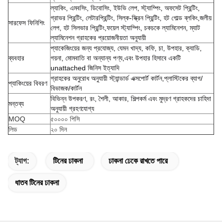
ল্যাকিং, এমবসিং, ডিবোসিং, ইউভি লেপ, স্ট্যাম্পিং, অফসেট প্রিন্টিং,
গ্রাভর প্রিন্টিং, লেটারপ্রিন্টিং, সিল্ক-স্ক্রিন প্রিন্টিং, হট গোল্ড ব্লকিং,জলীয়
সারফেস ফিনিশিং
লেপ, হট সিলভার প্রিন্টিং,ফয়েল স্ট্যাম্পিং, চকচকে ল্যামিনেশন, ম্যাট
ল্যামিনেশন গ্রাহকের প্রয়োজনীয়তা অনুযায়ী
প্যাকেজিংয়ের জন্য প্রযোজ্য, যেমন খাদ্য, কফি, চা, উপহার, ক্যাডি,
ব্যবহার
গয়না, মোমবাতি বা অন্যান্য পণ্য,এবং উপহার হিসাবে একটি
unattached জিনিস ইত্যাদি
গ্রাহকের অনুরোধ অনুযায়ী স্ট্যান্ডার্ড এক্সপোর্ট কার্টন,প্লাস্টিকের ব্যাগ/
প্যাকিংয়ের বিবরণ
বিভাজক/কার্টন
বিভিন্ন উপকরণ, রং, শৈলী, আকার, শিল্পকর্ম এবং মুদ্রণ গ্রাহকদের চাহিদা
মন্তব্য
অনুযায়ী গ্রহণযোগ্য
MOQ
৫০০০০ পিসি
লিড
২০ দিন
ট্যাগ:
টিনের ঢাকনা
ঢাকনা ঢেকে রাখতে পারে
ধাতব টিনের ঢাকনা