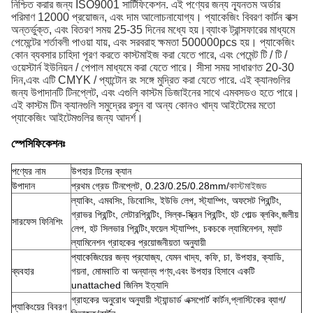
নিশ্চিত করার জন্য ISO9001 সার্টিফিকেশন. এই পণ্যের জন্য ন্যূনতম অর্ডার
পরিমাণ 12000 প্রয়োজন, এবং দাম আলোচনাযোগ্য। প্যাকেজিং বিবরণ কার্টন বাক্স
অন্তর্ভুক্ত, এবং বিতরণ সময় 25-35 দিনের মধ্যে হয়।ব্যাংক ট্রান্সফারের মাধ্যমে
পেমেন্টের শর্তাবলী পাওয়া যায়, এবং সরবরাহ ক্ষমতা 500000pcs হয়। প্যাকেজিং
কোন ব্যবসার চাহিদা পূরণ করতে কাস্টমাইজ করা যেতে পারে, এবং পেমেন্ট টি / টি /
ওয়েস্টার্ন ইউনিয়ন / পেপাল মাধ্যমে করা যেতে পারে। সীসা সময় সাধারণত 20-30
দিন,এবং এটি CMYK / প্যান্টোন রং সঙ্গে মুদ্রিত করা যেতে পারে. এই ক্যানগুলির
জন্য উপাদানটি টিনপ্লেট, এবং এগুলি কাস্টম ডিজাইনের সাথে এমবসডও হতে পারে।
এই কাস্টম টিন ক্যানগুলি সমুদ্রের রসুন বা অন্য কোনও খাদ্য আইটেমের মতো
প্যাকেজিং আইটেমগুলির জন্য আদর্শ।
স্পেসিফিকেশনঃ
পণ্যের নাম
উপহার টিনের ক্যান
উপাদান
প্রথম গ্রেড টিনপ্লেট, 0.23/0.25/0.28mm/
কাস্টমাইজড
ল্যাকিং, এমবসিং, ডিবোসিং, ইউভি লেপ, স্ট্যাম্পিং, অফসেট প্রিন্টিং,
গ্রাভর প্রিন্টিং, লেটারপ্রিন্টিং, সিল্ক-স্ক্রিন প্রিন্টিং, হট গোল্ড ব্লকিং,জলীয়
সারফেস ফিনিশিং
লেপ, হট সিলভার প্রিন্টিং,ফয়েল স্ট্যাম্পিং, চকচকে ল্যামিনেশন, ম্যাট
ল্যামিনেশন গ্রাহকের প্রয়োজনীয়তা অনুযায়ী
প্যাকেজিংয়ের জন্য প্রযোজ্য, যেমন খাদ্য, কফি, চা, উপহার, ক্যাডি,
ব্যবহার
গয়না, মোমবাতি বা অন্যান্য পণ্য,এবং উপহার হিসাবে একটি
unattached জিনিস ইত্যাদি
গ্রাহকের অনুরোধ অনুযায়ী স্ট্যান্ডার্ড এক্সপোর্ট কার্টন,প্লাস্টিকের ব্যাগ/
প্যাকিংয়ের বিবরণ