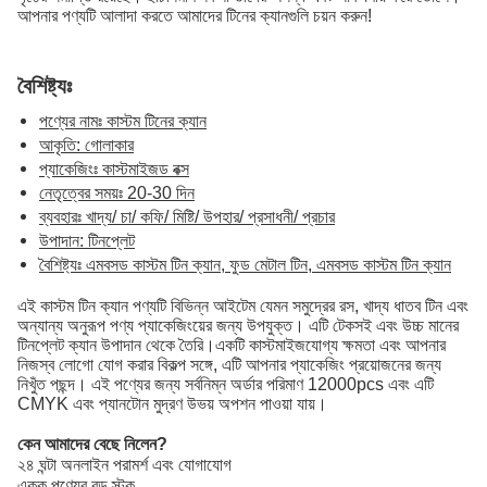
আপনার পণ্যটি আলাদা করতে আমাদের টিনের ক্যানগুলি চয়ন করুন!
বৈশিষ্ট্যঃ
পণ্যের নামঃ কাস্টম টিনের ক্যান
আকৃতি: গোলাকার
প্যাকেজিংঃ কাস্টমাইজড বক্স
নেতৃত্বের সময়ঃ 20-30 দিন
ব্যবহারঃ খাদ্য/ চা/ কফি/ মিষ্টি/ উপহার/ প্রসাধনী/ প্রচার
উপাদান: টিনপ্লেট
বৈশিষ্ট্যঃ এমবসড কাস্টম টিন ক্যান, ফুড মেটাল টিন, এমবসড কাস্টম টিন ক্যান
এই কাস্টম টিন ক্যান পণ্যটি বিভিন্ন আইটেম যেমন সমুদ্রের রস, খাদ্য ধাতব টিন এবং
অন্যান্য অনুরূপ পণ্য প্যাকেজিংয়ের জন্য উপযুক্ত। এটি টেকসই এবং উচ্চ মানের
টিনপ্লেট ক্যান উপাদান থেকে তৈরি।একটি কাস্টমাইজযোগ্য ক্ষমতা এবং আপনার
নিজস্ব লোগো যোগ করার বিকল্প সঙ্গে, এটি আপনার প্যাকেজিং প্রয়োজনের জন্য
নিখুঁত পছন্দ। এই পণ্যের জন্য সর্বনিম্ন অর্ডার পরিমাণ 12000pcs এবং এটি
CMYK এবং প্যানটোন মুদ্রণ উভয় অপশন পাওয়া যায়।
কেন আমাদের বেছে নিলেন?
২৪ ঘন্টা অনলাইন পরামর্শ এবং যোগাযোগ
একক পণ্যের বড় স্টক