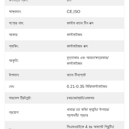
উৎপত্তি স্থল:
চীন
সাক্ষ্যদান:
CE,ISO
পণ্যের নাম:
কাস্টম ধাতব টিন বক্স
আকার:
কাস্টমাইজড
প্যাকিং:
কাস্টমাইজড বক্স
বৃত্তাকার এবং আয়তক্ষেত্রাকার/
আকৃতি:
কাস্টমাইজড
উপাদান:
ধাতব টিনপ্লেট
বেধ:
0.21-0.35 মিমি/কাস্টমাইজড
সারফেস ট্রিটমেন্ট:
চকচকে/ম্যাট/এমবসড
খাবার/ চা/ কফি/ ক্যান্ডি/ উপহার/ 
প্রয়োগ:
প্রসাধনী/ প্রচার
সিএমওয়াইকে 4 রঙ অফসেট প্রিন্টিং/