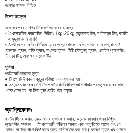
পণ্যের গুণমান নিশ্চিত
বিশেষ উল্লেখ
আমাদের প্রধান পণ্য সিরিজগুলির মধ্যে রয়েছেঃ
<1>রাসায়নিক প্যাকেজিং সিরিজঃ 1kg-20kg বৃত্তাকার টিন, বর্গক্ষেত্র টিন, বালতি
এবং মুদ্রণ কালি বালতি
<2>খাদ্য প্যাকেজিং সিরিজঃ দুধের গুঁড়ো বোতল, বেকিং পাউডার বোতল, টমেটো
কেচআপ ক্যান, কফি ক্যান, মাংসের ক্যান, মিষ্টি (বিস্কুট) ক্যান, ওয়াইন প্যাকেজিং
টিন, চা টিন, এবং খাদ্য তেল টিন
সুবিধা
প্রতিযোগিতামূলক মূল্য
● টিনপ্লেট উপকরণ প্রচুর পরিমাণে ব্যবহার করা হয়।
● ২০,০০০ টনেরও বেশি টিনপ্লেট সরাসরি টিনপ্লেট উপাদান প্রস্তুতকারকের কাছ
থেকে কেনা হয়, যা টিনপ্লেট তৈরির খরচ বাড়ায়
অ্যাপ্লিকেশনঃ
কাস্টম টিনের ক্যান, যেমন খাদ্য বৃত্তাকার ক্যান, অনেক ব্যবসার জন্য নিখুঁত
প্যাকেজিং সমাধান। এই ক্যানগুলি বিভিন্ন আকার এবং আকৃতিতে আসে এবং যে
কোনও পণ্যের সাথে ফিট করার জন্য কাস্টমাইজ করা যায়। কাস্টম ক্যান,এর গুণমান