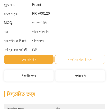
Priani
ব্র্যান্ড নাম:
PR-A00120
মডেল নম্বর:
৫০০০০ পিসি
MOQ:
আলোচনাযোগ্য
দাম:
কাগজ বাক্স
প্যাকেজিংয়ের বিবরণ:
টি/টি
অর্থ প্রদানের শর্তাবলী:
সেরা দাম পান
এখনই যোগাযোগ করুন
বিস্তারিত তথ্য
পণ্যের বর্ণনা
বিস্তারিত তথ্য