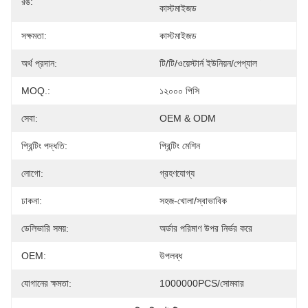
রঙ:
কাস্টমাইজড
সক্ষমতা:
কাস্টমাইজড
অর্থ প্রদান:
টি/টি/ওয়েস্টার্ন ইউনিয়ন/পেপ্যাল
MOQ.:
১২০০০ পিসি
সেবা:
OEM & ODM
প্রিন্টিং পদ্ধতি:
প্রিন্টিং মেশিন
লোগো:
গ্রহণযোগ্য
ঢাকনা:
সহজ-খোলা/স্বাভাবিক
ডেলিভারি সময়:
অর্ডার পরিমাণ উপর নির্ভর করে
OEM:
উপলব্ধ
যোগানের ক্ষমতা:
1000000PCS/সোমবার