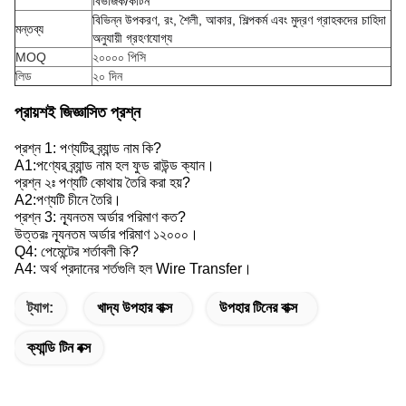
বিভাজক/কার্টন
বিভিন্ন উপকরণ, রং, শৈলী, আকার, শিল্পকর্ম এবং মুদ্রণ গ্রাহকদের চাহিদা
মন্তব্য
অনুযায়ী গ্রহণযোগ্য
MOQ
২০০০০ পিসি
লিড
২০ দিন
প্রায়শই জিজ্ঞাসিত প্রশ্ন
প্রশ্ন 1: পণ্যটির ব্র্যান্ড নাম কি?
A1:পণ্যের ব্র্যান্ড নাম হল ফুড রাউন্ড ক্যান।
প্রশ্ন ২ঃ পণ্যটি কোথায় তৈরি করা হয়?
A2:পণ্যটি চীনে তৈরি।
প্রশ্ন 3: ন্যূনতম অর্ডার পরিমাণ কত?
উত্তরঃ ন্যূনতম অর্ডার পরিমাণ ১২০০০।
Q4: পেমেন্টের শর্তাবলী কি?
A4: অর্থ প্রদানের শর্তগুলি হল Wire Transfer।
ট্যাগ:
খাদ্য উপহার বাক্স
উপহার টিনের বাক্স
ক্যান্ডি টিন বক্স