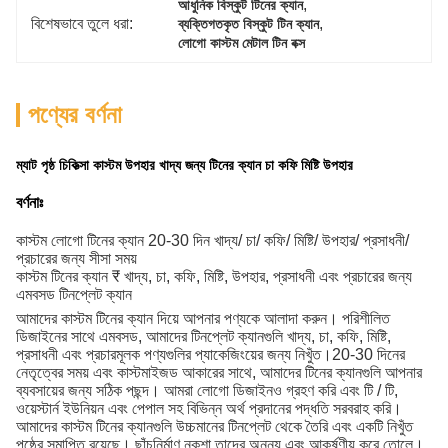
, 
আধুনিক বিস্কুট টিনের ক্যান
বিশেষভাবে তুলে ধরা:
, 
ব্যক্তিগতকৃত বিস্কুট টিন ক্যান
লোগো কাস্টম মেটাল টিন বক্স
পণ্যের বর্ণনা
ম্যাট পৃষ্ঠ চিকিত্সা কাস্টম উপহার খাদ্য জন্য টিনের ক্যান চা কফি মিষ্টি উপহার
বর্ণনাঃ
কাস্টম লোগো টিনের ক্যান 20-30 দিন খাদ্য/ চা/ কফি/ মিষ্টি/ উপহার/ প্রসাধনী/
প্রচারের জন্য সীসা সময়
কাস্টম টিনের ক্যান ₹ খাদ্য, চা, কফি, মিষ্টি, উপহার, প্রসাধনী এবং প্রচারের জন্য
এমবসড টিনপ্লেট ক্যান
আমাদের কাস্টম টিনের ক্যান দিয়ে আপনার পণ্যকে আলাদা করুন। পরিশীলিত
ডিজাইনের সাথে এমবসড, আমাদের টিনপ্লেট ক্যানগুলি খাদ্য, চা, কফি, মিষ্টি,
প্রসাধনী এবং প্রচারমূলক পণ্যগুলির প্যাকেজিংয়ের জন্য নিখুঁত।20-30 দিনের
নেতৃত্বের সময় এবং কাস্টমাইজড আকারের সাথে, আমাদের টিনের ক্যানগুলি আপনার
ব্যবসায়ের জন্য সঠিক পছন্দ। আমরা লোগো ডিজাইনও গ্রহণ করি এবং টি / টি,
ওয়েস্টার্ন ইউনিয়ন এবং পেপাল সহ বিভিন্ন অর্থ প্রদানের পদ্ধতি সরবরাহ করি।
আমাদের কাস্টম টিনের ক্যানগুলি উচ্চমানের টিনপ্লেট থেকে তৈরি এবং একটি নিখুঁত
পৃষ্ঠের সমাপ্তি রয়েছে। ছাঁচনির্মাণ নকশা তাদের অনন্য এবং আকর্ষণীয় করে তোলে।