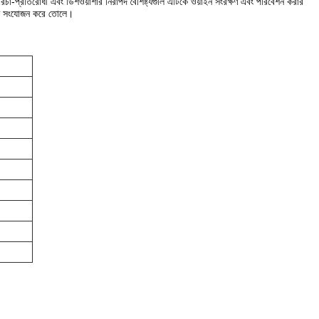
মরিচা-প্রতিরোধী এবং ডিশওয়াশার নিরাপদ বৈশিষ্ট্যগুলি এটিকে ওয়াইন সংরক্ষণ এবং পরিবেশন করার
ান্ত সংযোজন করে তোলে।