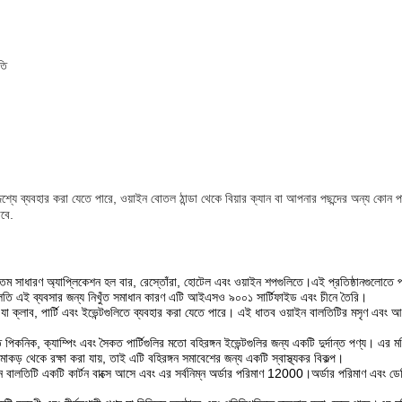
তি
্দেশ্যে ব্যবহার করা যেতে পারে, ওয়াইন বোতল ঠান্ডা থেকে বিয়ার ক্যান বা আপনার পছন্দের অন্য কোন
াবে.
ম সাধারণ অ্যাপ্লিকেশন হল বার, রেস্তোঁরা, হোটেল এবং ওয়াইন শপগুলিতে।এই প্রতিষ্ঠানগুলোতে প্রায
তি এই ব্যবসার জন্য নিখুঁত সমাধান কারণ এটি আইএসও ৯০০১ সার্টিফাইড এবং চীনে তৈরি।
 যা ক্লাব, পার্টি এবং ইভেন্টগুলিতে ব্যবহার করা যেতে পারে। এই ধাতব ওয়াইন বালতিটির মসৃণ এবং
নিক, ক্যাম্পিং এবং সৈকত পার্টিগুলির মতো বহিরঙ্গন ইভেন্টগুলির জন্য একটি দুর্দান্ত পণ্য। এর মরি
ড় থেকে রক্ষা করা যায়, তাই এটি বহিরঙ্গন সমাবেশের জন্য একটি স্বাস্থ্যকর বিকল্প।
়াইন বালতিটি একটি কার্টন বাক্সে আসে এবং এর সর্বনিম্ন অর্ডার পরিমাণ 12000।অর্ডার পরিমাণ এবং