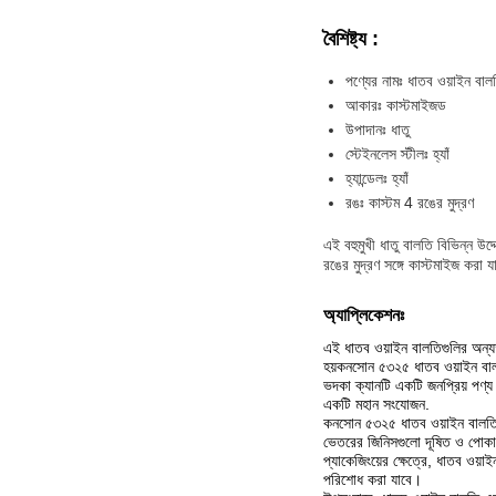
বৈশিষ্ট্য
:
পণ্যের নামঃ ধাতব ওয়াইন বাল
আকারঃ কাস্টমাইজড
উপাদানঃ ধাতু
স্টেইনলেস স্টীলঃ হ্যাঁ
হ্যান্ডেলঃ হ্যাঁ
রঙঃ কাস্টম 4 রঙের মুদ্রণ
এই বহুমুখী ধাতু বালতি বিভিন্ন উদ
রঙের মুদ্রণ সঙ্গে কাস্টমাইজ করা য
অ্যাপ্লিকেশনঃ
এই ধাতব ওয়াইন বালতিগুলির অন্যত
হয়কনসোন ৫৩২৫ ধাতব ওয়াইন বাল
ভদকা ক্যানটি একটি জনপ্রিয় পণ্য
একটি মহান সংযোজন.
কনসোন ৫৩২৫ ধাতব ওয়াইন বালতি পিক
ভেতরের জিনিসগুলো দূষিত ও পোকামাক
প্যাকেজিংয়ের ক্ষেত্রে, ধাতব ওয
পরিশোধ করা যাবে।