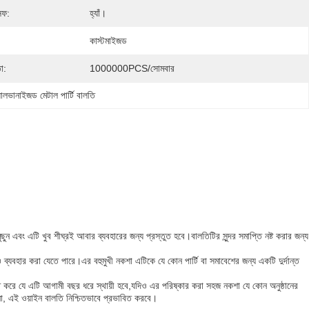
েফ:
হ্যাঁ।
কাস্টমাইজড
া:
1000000PCS/সোমবার
যালভানাইজড মেটাল পার্টি বালতি
 এবং এটি খুব শীঘ্রই আবার ব্যবহারের জন্য প্রস্তুত হবে।বালতিটির সুন্দর সমাপ্তি নষ্ট করার জন্য
 ব্যবহার করা যেতে পারে।এর বহুমুখী নকশা এটিকে যে কোন পার্টি বা সমাবেশের জন্য একটি দুর্দান্ত
চিত করে যে এটি আগামী বছর ধরে স্থায়ী হবে,যদিও এর পরিষ্কার করা সহজ নকশা যে কোন অনুষ্ঠানের
িনা, এই ওয়াইন বালতি নিশ্চিতভাবে প্রভাবিত করবে।