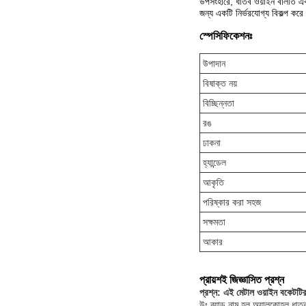
উপসংহারে, ধাতব ওয়াইন বালতি একটি
জন্য একটি নির্ভরযোগ্য বিকল্প কর
স্পেসিফিকেশনঃ
উপাদান
বিষাক্ত নয়
বিচ্ছিন্নতা
রঙ
ঢাকনা
হ্যান্ডেল
আকৃতি
পরিষ্কার করা সহজ
সক্ষমতা
আকার
প্রায়শই জিজ্ঞাসিত প্রশ্ন
প্রশ্ন: এই মেটাল ওয়াইন বকেটটির ব
উঃ ব্র্যান্ড নাম হল অ্যালকোহল ধা