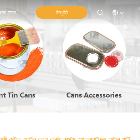
উদ্ধৃতি
আমাদের সাথে যোগাযোগ
ুমুখী মেটাল ওয়াইন কুলার বালতি কাস্টম গ্যালভানাইজড মেটাল পার্টি