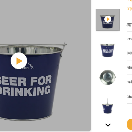
বা
ব্র্
মডে
M
দাম
অর্
Su