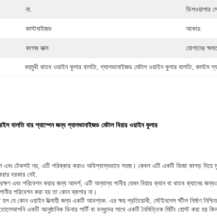
না.
ডিশওয়াশার স
কাস্টমাইজড
আকার:
কাগজ বাক্স
যোগানের ক্ষমত
বহুমুখী ধাতব ওয়াইন কুলার বালতি
, 
গ্যালভানাইজড মেটাল ওয়াইন কুলার বালতি
, 
কাস্টম গ্
আইস বালতি বার শ্যাম্পেন জন্য গ্যালভানাইজড মেটাল বিয়ার ওয়াইন কুলার
 এবং টেকসই নয়, এটি পরিষ্কার করাও অবিশ্বাস্যভাবে সহজ। কেবল এটি একটি ভিজা কাপড় দিয়ে মুছুন
া করার দরকার নেই.
্ষণ এবং পরিবেশন করার জন্য আদর্শ, এটি অন্যান্য পানীয় যেমন বিয়ার ক্যান বা ধাতব ক্যানের জন্যও
নীয় পরিবেশন করা হয় তা কোন ব্যাপার না।
 হল যে কোন ওয়াইন উত্সাহী জন্য একটি আবশ্যক. এর ক্ষয় প্রতিরোধী, স্টেইনলেস স্টীল নির্মাণ নিশ্
তোলেআপনি একটি আনুষ্ঠানিক ডিনার পার্টি বা বন্ধুদের সাথে একটি নৈমিত্তিক মিটিং হোস্ট করা হয় ক