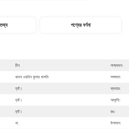
 তথ্য
পণ্যের বর্ণনা
চীন
সাক্ষ্যদান:
ধাতব ওয়াইন কুলার বালতি
সক্ষমতা:
হ্যাঁ।
ব্যবহার:
হ্যাঁ।
আকৃতি:
হ্যাঁ।
রঙ:
না.
উপাদান: