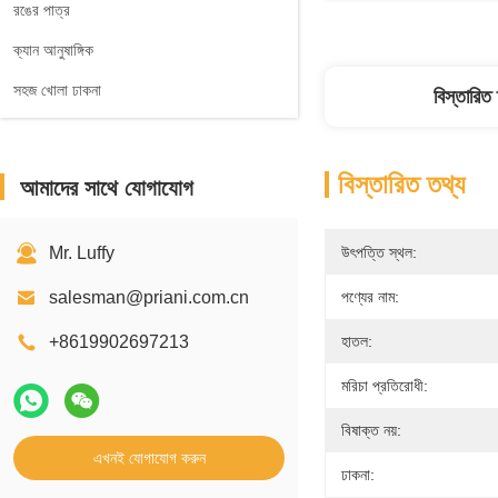
রঙের পাত্র
ক্যান আনুষাঙ্গিক
সহজ খোলা ঢাকনা
বিস্তারিত
বিস্তারিত তথ্য
আমাদের সাথে যোগাযোগ
Mr. Luffy
উৎপত্তি স্থল:
salesman@priani.com.cn
পণ্যের নাম:
+8619902697213
হাতল:
মরিচা প্রতিরোধী:
বিষাক্ত নয়:
এখনই যোগাযোগ করুন
ঢাকনা: