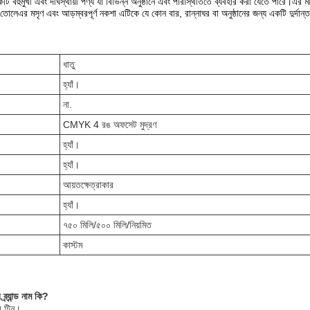
 বহুমুখী এবং দীর্ঘস্থায়ী পণ্য যা বিভিন্ন অনুষ্ঠানে এবং পরিস্থিতিতে ব্যবহার করা যেতে পারে।এর 
ে তোলেএর মসৃণ এবং আড়ম্বরপূর্ণ নকশা এটিকে যে কোন বার, রান্নাঘর বা অনুষ্ঠানের জন্য একটি দুর্দ
ধাতু
হ্যাঁ।
না.
CMYK 4 রঙ অফসেট মুদ্রণ
হ্যাঁ।
হ্যাঁ।
আয়তক্ষেত্রাকার
হ্যাঁ।
৭৫০ মিলি/৫০০ মিলি/নিয়মিত
কাস্টম
্র্যান্ড নাম কি?
তব টিন।