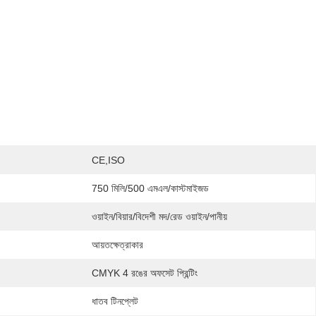
CE,ISO
750 মিলি/500 এমএল/কাস্টমাইজড
ওয়াইন/বিয়ার/বিদেশী মদ/রেড ওয়াইন/পানীয়
আয়তক্ষেত্রাকার
CMYK 4 রঙের অফসেট প্রিন্টিং
ধাতব টিনপ্লেট