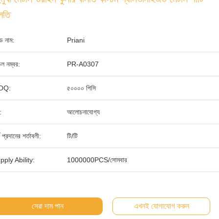
লতি
যান্ড নাম:
Priani
ল নম্বর:
PR-A0307
OQ:
৫০০০০ পিসি
:
আলোচনাযোগ্য
থ প্রদানের শর্তাবলী:
টি/টি
pply Ability:
1000000PCS/সোমবার
সেরা দাম পান
এখনই যোগাযোগ করুন