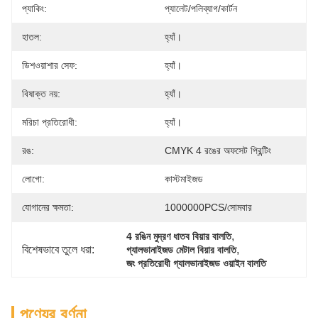
প্যাকিং:
প্যালেট/পলিব্যাগ/কার্টন
হাতল:
হ্যাঁ।
ডিশওয়াশার সেফ:
হ্যাঁ।
বিষাক্ত নয়:
হ্যাঁ।
মরিচা প্রতিরোধী:
হ্যাঁ।
রঙ:
CMYK 4 রঙের অফসেট প্রিন্টিং
লোগো:
কাস্টমাইজড
যোগানের ক্ষমতা:
1000000PCS/সোমবার
, 
4 রঙিন মুদ্রণ ধাতব বিয়ার বালতি
বিশেষভাবে তুলে ধরা:
, 
গ্যালভানাইজড মেটাল বিয়ার বালতি
জং প্রতিরোধী গ্যালভানাইজড ওয়াইন বালতি
পণ্যের বর্ণনা