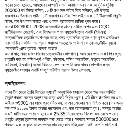
মানের নেতা হয়েছে. আমাদের কোম্পানীর মান কারখানা ভবন এবং আধুনিক সুবিধা
200000 বর্গ মিটার মালিক,২০ টি উৎপাদন লাইন দিয়ে সজ্জিত, ৬টি উন্নত
স্বয়ংক্রিয় উৎপাদন লাইন, ৪টি স্বয়ংক্রিয় স্ট্যাম্পিং লাইন এবং ৪টি টিনপ্লেট প্রিন্টিং
লাইন, যার উৎপাদন ক্ষমতা এবং গুণমান গ্রাহকদের চাহিদা পূরণ করে।
আমরা ISO9001-2008 আন্তর্জাতিক মানের সার্টিফিকেশন এবং CQC
সার্টিফিকেশন পেয়েছি, এবং বিপজ্জনক পণ্য প্যাকেজিংয়ের একটি (ইউএন)
আন্তর্জাতিক রপ্তানি শংসাপত্র আছে,খাদ্য প্যাকেজিং ক্যান পণ্য সুইস এসজিএস
এবং মার্কিন এফডিএ মান পূরণ, গুয়াংডং প্রদেশের পরিদর্শন ও কোয়ারেন্টাইন ব্যুরো
সেকেন্ডারি এন্টারপ্রাইজ ঘোষণা করেছে।
আমরা ধাতু প্যাকেজিং শিল্পের নেতৃস্থানীয় কোম্পানি। আমাদের পণ্য সারা বিশ্ব জুড়ে
রপ্তানি করা হয় দক্ষিণ-পূর্ব এশিয়া, ইউরোপ, দক্ষিণ আমেরিকা, উত্তর আমেরিকা,
আফ্রিকা, ইত্যাদি।আমরা বিভিন্ন লেপ কোম্পানি এবং খাদ্য কোম্পানি জন্য
প্যাকেজিং সমাধান একটি সম্পূর্ণ পরিসীমা প্রদান উপর ফোকাস.
অ্যাপ্লিকেশনঃ
ধাতব টিন থেকে তৈরি বিয়ারের ক্যানটি আনুষ্ঠানিক সমাবেশ থেকে শুরু করে মার্জিত
ইভেন্ট পর্যন্ত সমস্ত অনুষ্ঠানের জন্য একটি নিখুঁত পছন্দ। এটি চীনে উত্পাদিত হয় এবং
আইএসও9001 এর সাথে প্রত্যয়িত হয়, যা এর চমৎকার মান নিশ্চিত করে।এর জন্য
কমপক্ষে ১২০০০ টাকার অর্ডার প্রয়োজন এবং দাম আলোচনাযোগ্য।. সমস্ত অর্ডার
একটি কার্টন বাক্সে পাঠানো হবে এবং 25-35 দিনের মধ্যে বিতরণ করা যেতে পারে।
পেমেন্ট ওয়্যার ট্রান্সফার মাধ্যমে করা যেতে পারে। সরবরাহ ক্ষমতা 500000pcs
পর্যন্ত, এবং আকৃতি আয়তক্ষেত্রাকার হয়,কোন বিচ্ছিন্নতা নেই. আপনি কাস্টম 4