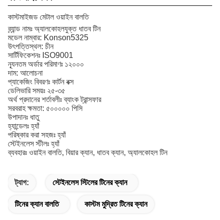
কাস্টমাইজড মেটাল ওয়াইন বালতি
ব্র্যান্ড নামঃ অ্যালকোহলযুক্ত ধাতব টিন
মডেল নাম্বার: Konson5325
উৎপত্তিস্থল: চীন
সার্টিফিকেশনঃ ISO9001
ন্যূনতম অর্ডার পরিমাণঃ ১২০০০
দাম: আলোচনা
প্যাকেজিং বিবরণঃ কার্টন বক্স
ডেলিভারি সময়ঃ ২৫-৩৫
অর্থ প্রদানের শর্তাবলীঃ ব্যাংক ট্রান্সফার
সরবরাহ ক্ষমতা: ৫০০০০০ পিসি
উপাদানঃ ধাতু
হ্যান্ডেলঃ হ্যাঁ
পরিষ্কার করা সহজঃ হ্যাঁ
স্টেইনলেস স্টীলঃ হ্যাঁ
ব্যবহারঃ ওয়াইন বালতি, বিয়ার ক্যান, ধাতব ক্যান, অ্যালকোহল টিন
ট্যাগ:
স্টেইনলেস স্টিলের টিনের ক্যান
টিনের ক্যান বালতি
কাস্টম মুদ্রিত টিনের ক্যান