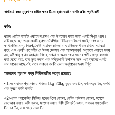
কাস্টম 4 রঙের মুদ্রণ সহ মার্জিত ধাতব টিনের ক্যান ওয়াইন বালতি মরিচা প্রতিরোধী
বর্ণনাঃ
ধাতব ওয়াইন বালতি ওয়াইন সংরক্ষণ এবং উপভোগ করার জন্য একটি নিখুঁত পছন্দ।
এটি সহজ বহন জন্য একটি হ্যান্ডেল বৈশিষ্ট্য, বিভিন্ন পরিমাণে ওয়াইন মাপ জন্য
কাস্টমাইজযোগ্য বিকল্প,একটি নিরোধক ঢাকনা যা ওয়াইনকে শীতল রাখতে সহায়তা
করে, এবং একটি ধাতু শরীর যে উভয় টেকসই এবং আড়ম্বরপূর্ণ. শুধুমাত্র ওয়াইন জন্য
নয়, এই ধাতু ক্যান এছাড়াও বিয়ার, সোডা বা অন্য কোন ধরনের পানীয় জন্য ব্যবহার
করা যেতে পারে. তার সুন্দর নকশা এবং শক্তিশালী উপাদান সঙ্গে, এই ক্যানের একটি
ভাল মানের আছে.এই ধাতব ওয়াইন বালতি কোন অনুষ্ঠানের জন্য নিখুঁত.
আমাদের প্রধান পণ্য সিরিজগুলির মধ্যে রয়েছেঃ
<1>রাসায়নিক প্যাকেজিং সিরিজঃ 1kg-20kg বৃত্তাকার টিন, বর্গক্ষেত্র টিন, বালতি
এবং মুদ্রণ কালি বালতি
<2>খাদ্য প্যাকেজিং সিরিজঃ দুধের গুঁড়ো বোতল, বেকিং পাউডার বোতল, টমেটো
কেচআপ ক্যান, কফি ক্যান, মাংসের ক্যান, মিষ্টি (বিস্কুট) ক্যান, ওয়াইন প্যাকেজিং
টিন, চা টিন, এবং খাদ্য তেল টিন