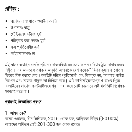
বৈশিষ্ট্য
:
পণ্যের নামঃ ধাতব ওয়াইন বালতি
উপাদানঃ ধাতু
স্টেইনলেস স্টীলঃ হ্যাঁ
পরিষ্কার করা সহজঃ হ্যাঁ
ক্ষয় প্রতিরোধীঃ হ্যাঁ
আইসোলেশনঃ না
এই ধাতব ওয়াইন বালতি গ্রীষ্মের বারবেকিউয়ের সময় আপনার বিয়ার ঠান্ডা রাখার জন্য
নিখুঁত। এর আয়তক্ষেত্রাকার আকৃতি আপনাকে বেশ কয়েকটি বিয়ার ক্যান বা বোতল
ভিতরে ফিট করতে দেয়।বালতিটি মরিচা প্রতিরোধী এবং বিষাক্ত নয়, আপনার পানীয়
নিরাপদ এবং সতেজ থাকুক তা নিশ্চিত করে। এটি কাস্টমাইজযোগ্য 4 রঙের প্রিন্ট
ডিজাইনের সাথেও কাস্টমাইজযোগ্য। দয়া করে নোট করুন যে এই বালতিটি নিরোধক
সরবরাহ করে না।
প্রায়শই জিজ্ঞাসিত প্রশ্ন
1. আমরা কে?
আমরা গুয়াংডং, চীন ভিত্তিক, 2016 থেকে শুরু, আফ্রিকা বিক্রি ((80.00%).
আমাদের অফিসে মোট 201-300 জন লোক রয়েছে।