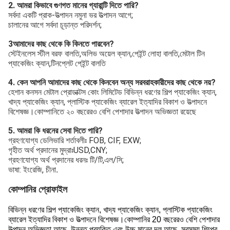
2. আমরা কিভাবে গুণগত মানের গ্যারান্টি দিতে পারি?
সর্বদা একটি প্রাক-উত্পাদন নমুনা ভর উত্পাদন আগে;
চালানের আগে সর্বদা চূড়ান্ত পরিদর্শন;
3আমাদের কাছ থেকে কি কিনতে পারবেন?
স্টেইনলেস স্টীল বরফ বালতি,অলিভ অয়েল ক্যান,পেইন্ট লোহা বালতি,মেটাল টিন
প্যাকেজিং ক্যান,টিনপ্লেট পেইন্ট বালতি
4. কেন আপনি আমাদের কাছ থেকে কিনবেন অন্য সরবরাহকারীদের কাছ থেকে নয়?
হেশান কনসন মেটাল প্রোডাক্টস কোং লিমিটেড বিভিন্ন ধরণের শিল্প প্যাকেজিং ক্যান,
খাদ্য প্যাকেজিং ক্যান, প্লাস্টিক প্যাকেজিং ব্যারেল ইত্যাদির বিকাশ ও উত্পাদনে
বিশেষজ্ঞ।কোম্পানিতে ২০ বছরেরও বেশি পেশাদার উত্পাদন অভিজ্ঞতা রয়েছে
5. আমরা কি ধরনের সেবা দিতে পারি?
গ্রহণযোগ্য ডেলিভারি শর্তাবলীঃ FOB, CIF, EXW;
গৃহীত অর্থ প্রদানের মুদ্রাঃUSD,CNY;
গ্রহণযোগ্য অর্থ প্রদানের ধরনঃ টি/টি,এল/সি;
ভাষা: ইংরেজি, চীনা
.
কোম্পানির প্রোফাইল
বিভিন্ন ধরণের শিল্প প্যাকেজিং ক্যান, খাদ্য প্যাকেজিং ক্যান, প্লাস্টিক প্যাকেজিং
ব্যারেল ইত্যাদির বিকাশ ও উত্পাদনে বিশেষজ্ঞ।কোম্পানির 20 বছরেরও বেশি পেশাদার
উত্পাদন অভিজ্ঞতা আছে, উন্নত প্রযুক্তি এবং উচ্চ মানের দল আছে, সবসময় শিল্পের