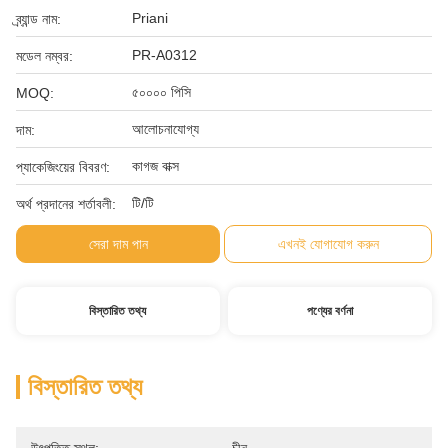
Priani
ব্র্যান্ড নাম:
PR-A0312
মডেল নম্বর:
৫০০০০ পিসি
MOQ:
আলোচনাযোগ্য
দাম:
কাগজ বাক্স
প্যাকেজিংয়ের বিবরণ:
টি/টি
অর্থ প্রদানের শর্তাবলী:
সেরা দাম পান
এখনই যোগাযোগ করুন
বিস্তারিত তথ্য
পণ্যের বর্ণনা
বিস্তারিত তথ্য