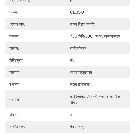
উৎপত্তি স্থল:
চীন
সাক্ষ্যদান:
CE,ISO
পণ্যের নাম:
ধাতব বিয়ার বালতি
সক্ষমতা:
750 মিলি/500 এমএল/কাস্টমাইজড
আকার:
কাস্টমাইজড
বিচ্ছিন্নতা:
না.
আকৃতি:
আয়তক্ষেত্রাকার
উপাদান:
ধাতব টিনপ্লেট
ওয়াইন/বিয়ার/বিদেশী মদ/রেড ওয়াইন/
ব্যবহার:
পানীয়
ঢাকনা:
না.
কাস্টমাইজড:
গ্রহণযোগ্য