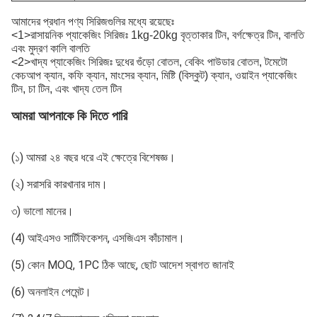
আমাদের প্রধান পণ্য সিরিজগুলির মধ্যে রয়েছেঃ
<1>রাসায়নিক প্যাকেজিং সিরিজঃ 1kg-20kg বৃত্তাকার টিন, বর্গক্ষেত্র টিন, বালতি
এবং মুদ্রণ কালি বালতি
<2>খাদ্য প্যাকেজিং সিরিজঃ দুধের গুঁড়ো বোতল, বেকিং পাউডার বোতল, টমেটো
কেচআপ ক্যান, কফি ক্যান, মাংসের ক্যান, মিষ্টি (বিস্কুট) ক্যান, ওয়াইন প্যাকেজিং
টিন, চা টিন, এবং খাদ্য তেল টিন
আমরা আপনাকে কি দিতে পারি
(১) আমরা ২৪ বছর ধরে এই ক্ষেত্রে বিশেষজ্ঞ।
(২) সরাসরি কারখানার দাম।
৩) ভালো মানের।
(4) আইএসও সার্টিফিকেশন, এসজিএস কাঁচামাল।
(5) কোন MOQ, 1PC ঠিক আছে, ছোট আদেশ স্বাগত জানাই
(6) অনলাইন পেমেন্ট।