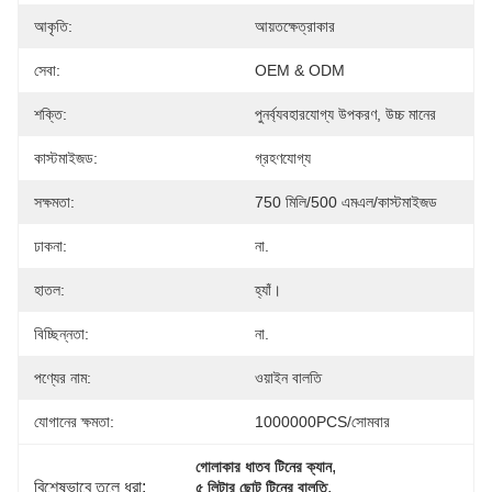
আকৃতি:
আয়তক্ষেত্রাকার
সেবা:
OEM & ODM
শক্তি:
পুনর্ব্যবহারযোগ্য উপকরণ, উচ্চ মানের
কাস্টমাইজড:
গ্রহণযোগ্য
সক্ষমতা:
750 মিলি/500 এমএল/কাস্টমাইজড
ঢাকনা:
না.
হাতল:
হ্যাঁ।
বিচ্ছিন্নতা:
না.
পণ্যের নাম:
ওয়াইন বালতি
যোগানের ক্ষমতা:
1000000PCS/সোমবার
, 
গোলাকার ধাতব টিনের ক্যান
বিশেষভাবে তুলে ধরা:
, 
৫ লিটার ছোট টিনের বালতি