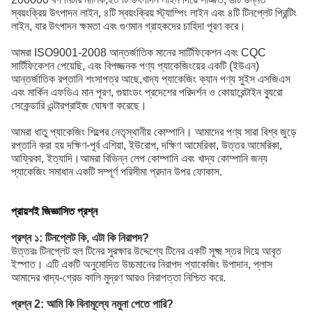
স্বয়ংক্রিয় উৎপাদন লাইন, ৪টি স্বয়ংক্রিয় স্ট্যাম্পিং লাইন এবং ৪টি টিনপ্লেট প্রিন্টিং
লাইন, যার উৎপাদন ক্ষমতা এবং গুণমান গ্রাহকদের চাহিদা পূরণ করে।
আমরা ISO9001-2008 আন্তর্জাতিক মানের সার্টিফিকেশন এবং CQC
সার্টিফিকেশন পেয়েছি, এবং বিপজ্জনক পণ্য প্যাকেজিংয়ের একটি (ইউএন)
আন্তর্জাতিক রপ্তানি শংসাপত্র আছে,খাদ্য প্যাকেজিং ক্যান পণ্য সুইস এসজিএস
এবং মার্কিন এফডিএ মান পূরণ, গুয়াংডং প্রদেশের পরিদর্শন ও কোয়ারেন্টাইন ব্যুরো
সেকেন্ডারি এন্টারপ্রাইজ ঘোষণা করেছে।
আমরা ধাতু প্যাকেজিং শিল্পের নেতৃস্থানীয় কোম্পানি। আমাদের পণ্য সারা বিশ্ব জুড়ে
রপ্তানি করা হয় দক্ষিণ-পূর্ব এশিয়া, ইউরোপ, দক্ষিণ আমেরিকা, উত্তর আমেরিকা,
আফ্রিকা, ইত্যাদি।আমরা বিভিন্ন লেপ কোম্পানি এবং খাদ্য কোম্পানি জন্য
প্যাকেজিং সমাধান একটি সম্পূর্ণ পরিসীমা প্রদান উপর ফোকাস.
প্রায়শই জিজ্ঞাসিত প্রশ্ন
প্রশ্ন ১: টিনপ্লেট কি, এটা কি নিরাপদ?
উত্তরঃ টিনপ্লেট হল টিনের সুরক্ষার উদ্দেশ্যে টিনের একটি সূক্ষ্ম স্তর দিয়ে আবৃত
ইস্পাত। এটি একটি অনুমোদিত উচ্চমানের নিরাপদ প্যাকেজিং উপাদান, প্লাস
আমাদের খাদ্য-গ্রেড কালি মুদ্রণ আরও নিরাপত্তা নিশ্চিত করে.
প্রশ্ন 2: আমি কি বিনামূল্যে নমুনা পেতে পারি?