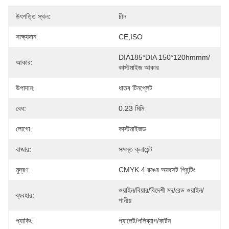
উৎপত্তি স্থল:
চীন
সাক্ষ্যদান:
CE,ISO
DIA185*DIA 150*120hmmm/
আকার:
কাস্টমাইজ আকার
উপাদান:
ধাতব টিনপ্লেট
বেধ:
0.23 মিমি
লোগো:
কাস্টমাইজড
বাজার:
সমস্ত ক্লায়েন্ট
মুদ্রণ:
CMYK 4 রঙের অফসেট প্রিন্টিং
ওয়াইন/বিয়ার/বিদেশী মদ/রেড ওয়াইন/
ব্যবহার:
পানীয়
প্যাকিং:
প্যালেট/পলিব্যাগ/কার্টন