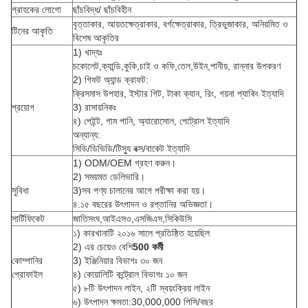
গ্রাহকের লোগো
ছাঁচবিদ্ধ/ ছাঁচবিহীন
বৃত্তাকার, আয়তক্ষেত্রাকার, বর্গক্ষেত্রাকার, ত্রিভুজাকার, অনিয়মিত ও
টিনের আকৃতি
বিশেষ আকৃতির
1) খাদ্যঃ
চকোলেট,ক্যান্ডি,কুকি,চাই ও কফি,তেল,উইন,পানীয়, রান্নার উপকরণ
2) গিফট অ্যান্ড ক্রাফট:
ক্রিসমাস উপহার, ইস্টার গিট, টাকা ক্যান, রিং, গয়না প্যাকিং ইত্যাদি
প্রয়োগ
3) রাসায়নিকঃ
৪) পেইন্ট, গাম পানি, অ্যারোসোল, পেট্রোল ইত্যাদি
অন্যান্য:
সিডি/ডিভিডি/টিস্যু বক্স/বাকেট ইত্যাদি
1) ODM/OEM গ্রহণ করুন।
2) সময়মত ডেলিভারি।
সুবিধা
3)সব পণ্য চালানের আগে পরীক্ষা করা হয়।
৪.১৫ বছরের উৎপাদন ও রপ্তানির অভিজ্ঞতা।
সার্টিফিকেট
জাতিসংঘ,আইএসও,এসজিএস,সিকিউসি
১) কারখানাটি ২০১৬ সালে প্রতিষ্ঠিত হয়েছিল
2) এর চেয়েও বেশি
5
00 কর্মী
কোম্পানির
3) ইঞ্জিনিয়ার বিভাগঃ ৩০ জন
প্রোফাইল
৪) কোয়ালিটি কন্ট্রোল বিভাগঃ ১০ জন
৫) ৮টি উৎপাদন লাইন, ২টি স্বয়ংক্রিয় লাইন
৬) উৎপাদন ক্ষমতা:30,000,000 পিসি/বছর