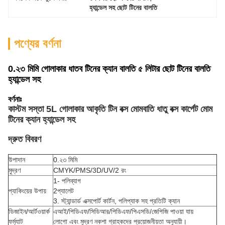
হ্যান্ডেল সহ ছোট টিনের বালতি
পণ্যের বর্ণনা
0.২৩ মিমি গোলাকার ধাতব টিনের ক্যান বালতি ৫ লিটার ছোট টিনের বালতি
হ্যান্ডেল সহ
বর্ণনাঃ
কাস্টম সস্তা 5L গোলাকার আকৃতি টিন বক্স মোমবাতি ধাতু বক্স কার্পেট মোম
টিনের ক্যান হ্যান্ডেল সহ
দ্রুত বিবরণ
উপাদান
0.২৩ মিমি
মুদ্রণ
CMYK/PMS/3D/UV/2 রং
1- পলিব্যাগ
প্যাকিংয়ের উপায়
2প্যালেট
3. স্ট্যান্ডার্ড এক্সপোর্ট কার্টন, পলিপ্যাক সহ প্রতিটি ক্যান
ডিজাইন/আর্টওয়ার্ক
এআই/পিডিএফ/সিডিআর/পিডিএফ/পিএসডি/জেপিজি পাওয়া যায়
ফর্ম্যাট
লোগো এবং মুদ্রণ নকশা গ্রাহকদের প্রয়োজনীয়তা অনুযায়ী।