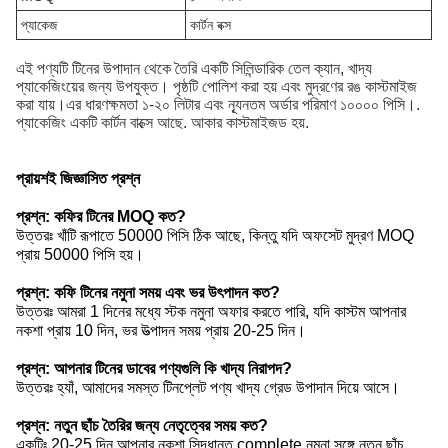
প্যাকেজ
কার্টন বক্স
এই পণ্যটি টিনের উপাদান থেকে তৈরি একটি সিলিন্ডারিক তেল ক্যান, খাদ্য
প্যাকেজিংয়ের জন্য উপযুক্ত। পৃষ্ঠটি পোলিশ করা হয় এবং মুদ্রণের রঙ কাস্টমাইজ
করা যায়।এর ধারণক্ষমতা ১-২০ লিটার এবং ন্যূনতম অর্ডার পরিমাণ ১০০০০ পিসি।.
প্যাকেজিং একটি কার্টন বাক্সে আছে. আকার কাস্টমাইজড হয়.
প্রায়শই জিজ্ঞাসিত প্রশ্ন
প্রশ্ন: কফির টিনের MOQ কত?
উত্তরঃ খাঁটি রূপাতে 50000 পিসি ঠিক আছে, কিন্তু যদি অফসেট মুদ্রণ MOQ
প্রায় 50000 পিসি হয়।
প্রশ্ন: কফি টিনের নমুনা সময় এবং ভর উৎপাদন কত?
উত্তরঃ আমরা 1 দিনের মধ্যে স্টক নমুনা অফার করতে পারি, যদি কাস্টম আপনার
নকশা প্রায় 10 দিন, ভর উত্পাদন সময় প্রায় 20-25 দিন।
প্রশ্ন: আপনার টিনের ডাবের পণ্যগুলি কি খাদ্য নিরাপদ?
উত্তরঃ হ্যাঁ, আমাদের সমস্ত টিনপ্লেট পণ্য খাদ্য গ্রেড উপাদান দিয়ে আসে।
প্রশ্ন: নতুন ছাঁচ তৈরির জন্য নেতৃত্বের সময় কত?
একটিঃ 20-25 দিন আপনার নকশা সিদ্ধান্ত.complete নমুনা সঙ্গে নতুন ছাঁচ.