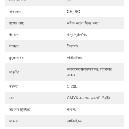
উৎপত্তি স্থল:
চীন
সাক্ষ্যদান:
CE,ISO
পণ্যের নাম:
অলিভ অয়েল টিনের ক্যান
প্রয়োগ:
খাদ্য প্যাকেজিং
উপাদান:
টিনপ্লেট
মুদ্রণের রঙ:
কাস্টমাইজড
আয়তক্ষেত্রাকার/নলাকার/বৃত্তাকার 
আকৃতি:
আকার
সক্ষমতা:
1-20L
রঙ:
CMYK 4 রঙের অফসেট প্রিন্টিং
সারফেস ট্রিটমেন্ট:
পলিশিং
আকার:
কাস্টমাইজড