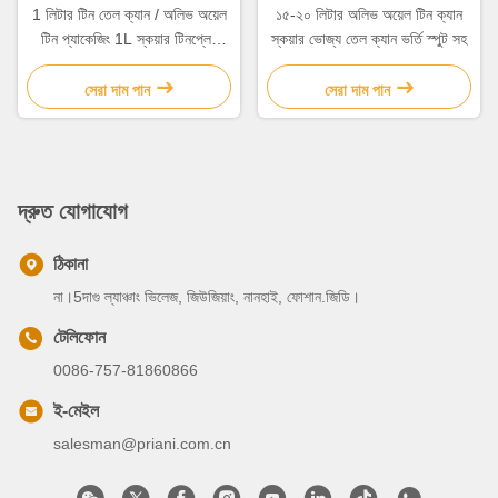
1 লিটার টিন তেল ক্যান / অলিভ অয়েল
১৫-২০ লিটার অলিভ অয়েল টিন ক্যান
টিন প্যাকেজিং 1L স্কয়ার টিনপ্লেট
স্কয়ার ভোজ্য তেল ক্যান ভর্তি স্পুট সহ
ক্যান ভার্জিন ভোজ্য তেল জন্য
সেরা দাম পান
সেরা দাম পান
দ্রুত যোগাযোগ
ঠিকানা
না।5দাগু ল্যাঞ্চাং ভিলেজ, জিউজিয়াং, নানহাই, ফোশান.জিডি।
টেলিফোন
0086-757-81860866
ই-মেইল
salesman@priani.com.cn