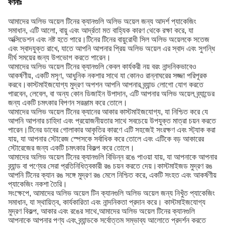
বর্ণনাঃ
আমাদের অলিভ অয়েল টিনের ক্যানগুলি অলিভ অয়েল জন্য আদর্শ প্যাকেজিং
সমাধান, এটি আলো, বায়ু এবং আর্দ্রতা মত বাহ্যিক কারণ থেকে রক্ষা করে, যা
অক্সিডেশন এবং নষ্ট হতে পারে।টিনের টিনের বায়ুরোধী সিল অলিভ অয়েলকে সতেজ
এবং স্বাদযুক্ত রাখে, যাতে আপনি আপনার প্রিয় অলিভ অয়েল এর স্বাদ এবং সুগন্ধি
দীর্ঘ সময়ের জন্য উপভোগ করতে পারেন।
আমাদের অলিভ অয়েল টিনের ক্যানগুলি কেবল কার্যকরী নয় বরং নান্দনিকভাবেও
আকর্ষণীয়, একটি মসৃণ, আধুনিক নকশার সাথে যা কোনও রান্নাঘরের সজ্জা পরিপূরক
করবে।কাস্টমাইজযোগ্য মুদ্রণ অপশন আপনি আপনার ব্র্যান্ড লোগো যোগ করতে
পারবেন, লেবেল, বা অন্য কোন ডিজাইন উপাদান, এটি আপনার অলিভ অয়েল ব্র্যান্ডের
জন্য একটি চমৎকার বিপণন সরঞ্জাম করে তোলে।
আমাদের অলিভ অয়েল টিনের ক্যানের আকার কাস্টমাইজযোগ্য, যা নিশ্চিত করে যে
আপনি আপনার চাহিদা এবং প্রয়োজনীয়তার সাথে সবচেয়ে উপযুক্ত মাত্রা চয়ন করতে
পারেন।টিনের ডাবের গোলাকার আকৃতির কারণে এটি সহজেই সংরক্ষণ এবং স্ট্যাক করা
যায়, যা আপনার স্টোরেজ স্পেসকে সর্বাধিক করে তোলে এবং এটিকে বড় আকারের
স্টোরেজের জন্য একটি চমৎকার বিকল্প করে তোলে।
আমাদের অলিভ অয়েল টিনের ক্যানগুলি বিভিন্ন রঙে পাওয়া যায়, যা আপনাকে আপনার
ব্র্যান্ড বা পণ্যের সেরা প্রতিনিধিত্বকারী রঙ চয়ন করতে দেয়।কাস্টমাইজড মুদ্রণ রঙ
আপনি টিনের ক্যান রঙ সঙ্গে মুদ্রণ রঙ মেলে নিশ্চিত করে, একটি সংহত এবং আকর্ষণীয়
প্যাকেজিং নকশা তৈরি।
সংক্ষেপে, আমাদের অলিভ অয়েল টিন ক্যানগুলি অলিভ অয়েল জন্য নিখুঁত প্যাকেজিং
সমাধান, যা স্থায়িত্ব, কার্যকারিতা এবং নান্দনিকতা প্রদান করে। কাস্টমাইজযোগ্য
মুদ্রণ বিকল্প, আকার এবং রঙের সাথে,আমাদের অলিভ অয়েল টিনের ক্যানগুলি
আপনাকে আপনার পণ্য এবং ব্র্যান্ডকে সর্বোত্তম সম্ভাব্য আলোতে প্রদর্শন করতে