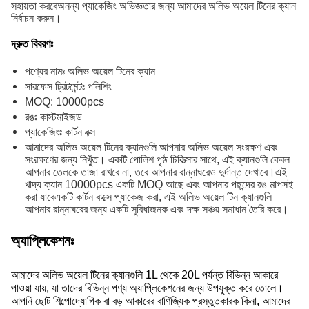
সহায়তা করবেঅনন্য প্যাকেজিং অভিজ্ঞতার জন্য আমাদের অলিভ অয়েল টিনের ক্যান
নির্বাচন করুন।
দ্রুত বিবরণঃ
পণ্যের নামঃ অলিভ অয়েল টিনের ক্যান
সারফেস ট্রিটমেন্টঃ পলিশিং
MOQ: 10000pcs
রঙঃ কাস্টমাইজড
প্যাকেজিংঃ কার্টন বক্স
আমাদের অলিভ অয়েল টিনের ক্যানগুলি আপনার অলিভ অয়েল সংরক্ষণ এবং
সংরক্ষণের জন্য নিখুঁত। একটি পোলিশ পৃষ্ঠ চিকিত্সার সাথে, এই ক্যানগুলি কেবল
আপনার তেলকে তাজা রাখবে না, তবে আপনার রান্নাঘরেও দুর্দান্ত দেখাবে।এই
খাদ্য ক্যান 10000pcs একটি MOQ আছে এবং আপনার পছন্দের রঙ মাপসই
করা যাবেএকটি কার্টন বাক্সে প্যাকেজ করা, এই অলিভ অয়েল টিন ক্যানগুলি
আপনার রান্নাঘরের জন্য একটি সুবিধাজনক এবং দক্ষ সঞ্চয় সমাধান তৈরি করে।
অ্যাপ্লিকেশনঃ
আমাদের অলিভ অয়েল টিনের ক্যানগুলি 1L থেকে 20L পর্যন্ত বিভিন্ন আকারে
পাওয়া যায়, যা তাদের বিভিন্ন পণ্য অ্যাপ্লিকেশনের জন্য উপযুক্ত করে তোলে।
আপনি ছোট শিল্পোদ্যোগিক বা বড় আকারের বাণিজ্যিক প্রস্তুতকারক কিনা, আমাদের