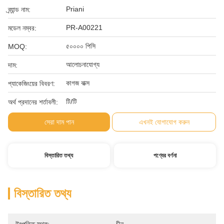
Priani
ব্র্যান্ড নাম:
PR-A00221
মডেল নম্বর:
৫০০০০ পিসি
MOQ:
আলোচনাযোগ্য
দাম:
কাগজ বাক্স
প্যাকেজিংয়ের বিবরণ:
টি/টি
অর্থ প্রদানের শর্তাবলী:
সেরা দাম পান
এখনই যোগাযোগ করুন
বিস্তারিত তথ্য
পণ্যের বর্ণনা
বিস্তারিত তথ্য