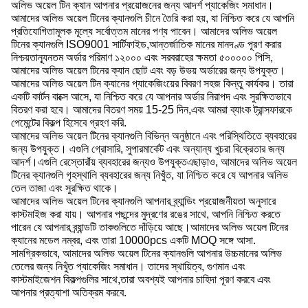
অলিভ অয়েল টিন ক্যান আপনার প্রয়োজনের জন্য আদর্শ প্যাকেজিং সমাধান।
আমাদের অলিভ অয়েল টিনের ক্যানগুলি চীনে তৈরি করা হয়, যা নিশ্চিত করে যে আপনি
প্রতিযোগিতামূলক মূল্যে সর্বোত্তম মানের পণ্য পাবেন। আমাদের অলিভ অয়েল
টিনের ক্যানগুলি ISO9001 সার্টিফাইড,আন্তর্জাতিক মানের মানদণ্ড পূরণ করার
নিশ্চয়তান্যূনতম অর্ডার পরিমাণ ১২০০০ এবং সরবরাহের ক্ষমতা ৫০০০০০ পিসি,
আমাদের অলিভ অয়েল টিনের ক্যান ছোট এবং বড় উভয় অর্ডারের জন্য উপযুক্ত।
আমাদের অলিভ অয়েল টিন ক্যানের প্যাকেজিংয়ের বিবরণ সহজ কিন্তু কার্যকর। তারা
একটি কার্টন বাক্সে আসে, যা নিশ্চিত করে যে আপনার অর্ডার নিরাপদ এবং সুরক্ষিতভাবে
বিতরণ করা হবে। আমাদের বিতরণ সময় 15-25 দিন,এবং আমরা ব্যাংক ট্রান্সফারকে
পেমেন্টের বিকল্প হিসেবে গ্রহণ করি.
আমাদের অলিভ অয়েল টিনের ক্যানগুলি বিভিন্ন অনুষ্ঠানে এবং পরিস্থিতিতে ব্যবহারের
জন্য উপযুক্ত। এগুলি গ্রোসারি, সুপারমার্কেট এবং অন্যান্য খুচরা বিক্রেতার জন্য
আদর্শ।এগুলি রেস্তোরাঁয় ব্যবহারের জন্যও উপযুক্তএছাড়াও, আমাদের অলিভ অয়েল
টিনের ক্যানগুলি গৃহস্থালি ব্যবহারের জন্য নিখুঁত, যা নিশ্চিত করে যে আপনার অলিভ
তেল তাজা এবং সুরক্ষিত থাকে।
আমাদের অলিভ অয়েল টিনের ক্যানগুলি আপনার ব্র্যান্ডিং প্রয়োজনীয়তা অনুসারে
কাস্টমাইজ করা যায়। আপনার পছন্দের মুদ্রণের রঙের সাথে, আপনি নিশ্চিত করতে
পারেন যে আপনার ব্র্যান্ডটি তাকগুলিতে দাঁড়িয়ে আছে।আমাদের অলিভ অয়েল টিনের
ক্যানের মডেল নম্বর, এবং তারা 10000pcs একটি MOQ সঙ্গে আসা.
সামগ্রিকভাবে, আমাদের অলিভ অয়েল টিনের ক্যানগুলি আপনার উচ্চমানের অলিভ
তেলের জন্য নিখুঁত প্যাকেজিং সমাধান। তাদের স্থায়িত্ব, গুণমান এবং
কাস্টমাইজেশন বিকল্পগুলির সাথে,তারা অবশ্যই আপনার চাহিদা পূরণ করবে এবং
আপনার প্রত্যাশা অতিক্রম করবে.