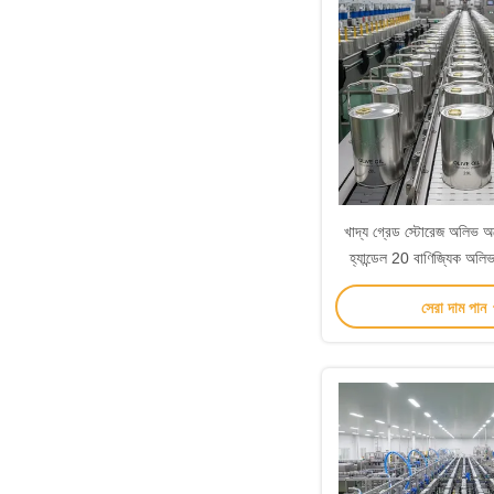
খাদ্য গ্রেড স্টোরেজ অলিভ অয
হ্যান্ডেল 20 বাণিজ্যিক অলি
চাহিদা জন্য উপযুক্ত উ
সেরা দাম পান