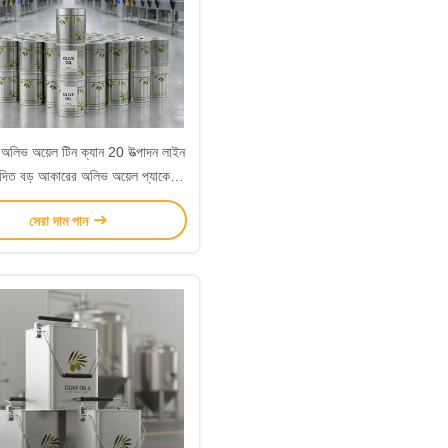
িভ অয়েল টিন ক্যান 20 উত্পাদন লাইন
্পাদিত বড় আকারের অলিভ অয়েল প্যাকেজিং
অ্যাপ্লিকেশন জন্য নিখুঁত
সেরা দাম পান