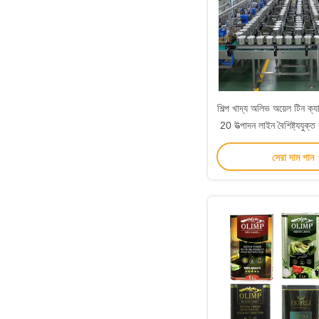
শিল্প খাদ্য অলিভ অয়েল টিন
20 উত্পাদন লাইন বৈশিষ্ট্যযুক
অয়েল প্যাকেজিং জন
সেরা দাম পান