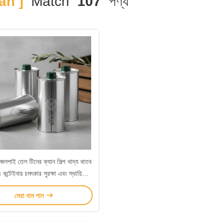
an ]
Match
107
পণ্য
জলপাই তেল টিনের ক্যান শিল্প খাদ্য ধাতব
 কন্টেইনার চমৎকার সুরক্ষা এবং স্থায়িত্ব
প্রদান করে
সেরা দাম পান