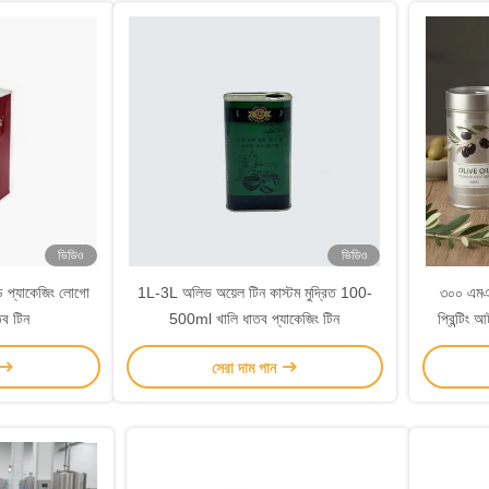
ভিডিও
ভিডিও
 প্যাকেজিং লোগো
1L-3L অলিভ অয়েল টিন কাস্টম মুদ্রিত 100-
৩০০ এমএল
তব টিন
500ml খালি ধাতব প্যাকেজিং টিন
প্রিন্টিং 
আকর্ষণী
সেরা দাম পান