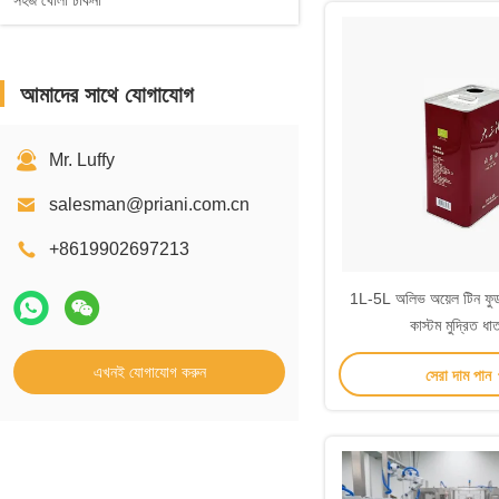
সহজ খোলা ঢাকনা
আমাদের সাথে যোগাযোগ
Mr. Luffy
salesman@priani.com.cn
+8619902697213
1L-5L অলিভ অয়েল টিন ফুড
কাস্টম মুদ্রিত ধা
এখনই যোগাযোগ করুন
সেরা দাম পান