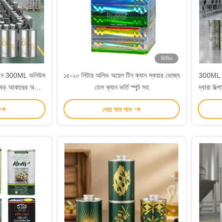
ভিডিও
 ক্যান 300ML ভলিউম
১৫-২০ লিটার অলিভ অয়েল টিন ক্যান স্কয়ার ভোজ্য
300ML অল
্ত বড় আকারের অলিভ
তেল ক্যান ভর্তি স্পুট সহ
দ্বারা উত
্য আদর্শ
সেরা দাম পান