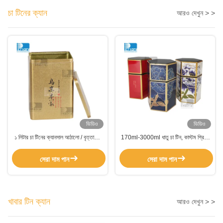
চা টিনের ক্যান
আরও দেখুন > >
ভিডিও
ভিডিও
১ লিটার চা টিনের ক্যানসাল আঠালো / বৃত্তাকার
170ml-3000ml ধাতু চা টিন, কাস্টম প্রিন্টিং
আকারের কফি পাউডার জন্য ম্যাচা টিনের ক্যানসাল
চা টিন বক্স সহজে খোলা lids
সেরা দাম পান
সেরা দাম পান
খাবার টিন ক্যান
আরও দেখুন > >