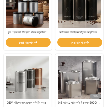
ফুড গ্রেড কফি টিন ক্যান কফির জন্য উচ্চতর
ম্যাট কালো ডিজাইনের সিলিন্ডার আকৃতির কফি
সুরক্ষা এবং সতেজতা ধরে রাখার জন্য স্ট্যাকযোগ্য
টিনের ক্যান, এমবসড লোগো গ্রহণযোগ্য, কফি
বায়ুরোধী পাত্রে
প্যাকেজিং এবং গ্রাহকদের আকর্ষণের জন্য
সেরা দাম পান
সেরা দাম পান
উপযুক্ত
ভিডিও
OEM পরিষেবা গ্রহণযোগ্য কফি টিন ক্যানগুলি
0.5 পাউন্ড 1 পাউন্ড কফি টিন ক্যান 500G ধাতু
0.23 মিমি 0.28 মিমি বেধের সাথে কফি
বর্গক্ষেত্র টিন ভালভ সঙ্গে