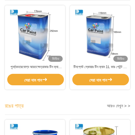
ভিডিও
ভিডিও
পুনর্ব্যবহারযোগ্য আয়তক্ষেত্রাকার টিন ক্যান
টিনপ্লেট স্কোয়ার টিন ক্যান 1L কার পেইন্ট টিন
500 মিলি -5 লিটার খালি পেইন্ট টিন প্লাস্টিকের
ফুটো প্রতিরোধক সঙ্গে lids
সাথে টানুন ids াকনা
সেরা দাম পান
সেরা দাম পান
রঙের পাত্র
আরও দেখুন > >