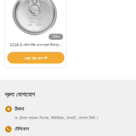
ভিডিও
211#-3 মেটাল ইজি ওপেন ক্যাপ টিনপ্লেট
কফি এয়ারোসল টিন ক্যান জন্য জলরোধী
সেরা দাম পান
দ্রুত যোগাযোগ
ঠিকানা
না।5দাগু ল্যাঞ্চাং ভিলেজ, জিউজিয়াং, নানহাই, ফোশান.জিডি।
টেলিফোন