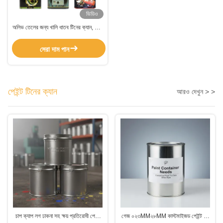
ভিডিও
অলিভ তেলের জন্য খালি ধাতব টিনের ক্যান, খাদ্য
প্যাকেজিং টিনের ক্যান পোলিশ করা
সেরা দাম পান
পেইন্ট টিনের ক্যান
আরও দেখুন > >
চাপ ক্যাপ লগ ঢাকনা সহ ক্ষয় প্রতিরোধী পেইন্ট
গেজ ০২৩MM২৮MM কাস্টমাইজড পেইন্ট টিন