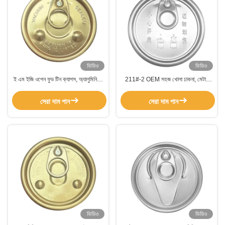
ভিডিও
ভিডিও
ই এম ইজি ওপেন ফুড টিন ক্যাপস, অ্যালুমিনিয়াম
211#-2 OEM সহজ খোলা ঢাকনা, মেটাল
এয়ার টাইট ক্যাপস কফি প্যাকেজিং জন্য
ক্যান ঢাকনা 4 রঙের কফি টিন ক্যানের জন্য
সেরা দাম পান
সেরা দাম পান
ভিডিও
ভিডিও