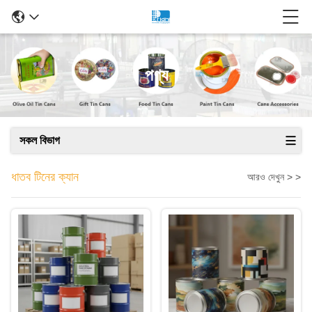
পণ্য
সকল বিভাগ
ধাতব টিনের ক্যান
আরও দেখুন > >