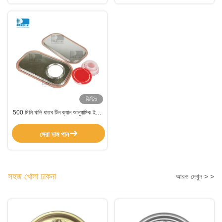
ভিডিও
500 মিলি খালি ধাতব টিন ক্যান আনুষাঙ্গিক ইঞ্জিন
তেল লুব্রিকেটিং তেলের জন্য কাস্টমাইজড
সেরা দাম পান
সহজ খোলা ঢাকনা
আরও দেখুন > >