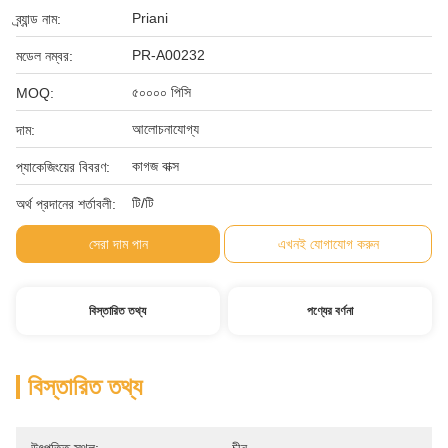
Priani
ব্র্যান্ড নাম:
PR-A00232
মডেল নম্বর:
৫০০০০ পিসি
MOQ:
আলোচনাযোগ্য
দাম:
কাগজ বাক্স
প্যাকেজিংয়ের বিবরণ:
টি/টি
অর্থ প্রদানের শর্তাবলী:
সেরা দাম পান
এখনই যোগাযোগ করুন
বিস্তারিত তথ্য
পণ্যের বর্ণনা
বিস্তারিত তথ্য