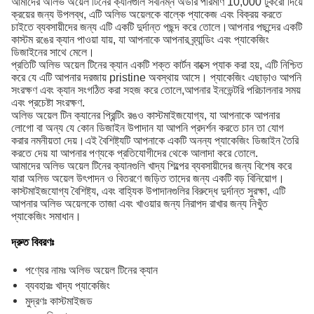
আমাদের অলিভ অয়েল টিনের ক্যানগুলি সর্বনিম্ন অর্ডার পরিমাণ 10,000 টুকরো দিয়ে
ক্রয়ের জন্য উপলব্ধ, এটি অলিভ অয়েলকে বাল্কে প্যাকেজ এবং বিক্রয় করতে
চাইতে ব্যবসায়ীদের জন্য এটি একটি দুর্দান্ত পছন্দ করে তোলে।আপনার পছন্দের একটি
কাস্টম রঙের ক্যান পাওয়া যায়, যা আপনাকে আপনার ব্র্যান্ডিং এবং প্যাকেজিং
ডিজাইনের সাথে মেলে।
প্রতিটি অলিভ অয়েল টিনের ক্যান একটি শক্ত কার্টন বাক্সে প্যাক করা হয়, এটি নিশ্চিত
করে যে এটি আপনার দরজায় pristine অবস্থায় আসে। প্যাকেজিং এছাড়াও আপনি
সংরক্ষণ এবং ক্যান সংগঠিত করা সহজ করে তোলে,আপনার ইনভেন্টরি পরিচালনার সময়
এবং প্রচেষ্টা সংরক্ষণ.
অলিভ অয়েল টিন ক্যানের প্রিন্টিং রঙও কাস্টমাইজযোগ্য, যা আপনাকে আপনার
লোগো বা অন্য যে কোন ডিজাইন উপাদান যা আপনি প্রদর্শন করতে চান তা যোগ
করার নমনীয়তা দেয়।এই বৈশিষ্ট্যটি আপনাকে একটি অনন্য প্যাকেজিং ডিজাইন তৈরি
করতে দেয় যা আপনার পণ্যকে প্রতিযোগীদের থেকে আলাদা করে তোলে.
আমাদের অলিভ অয়েল টিনের ক্যানগুলি খাদ্য শিল্পের ব্যবসায়ীদের জন্য বিশেষ করে
যারা অলিভ অয়েল উৎপাদন ও বিতরণে জড়িত তাদের জন্য একটি বড় বিনিয়োগ।
কাস্টমাইজযোগ্য বৈশিষ্ট্য, এবং বাহ্যিক উপাদানগুলির বিরুদ্ধে দুর্দান্ত সুরক্ষা, এটি
আপনার অলিভ অয়েলকে তাজা এবং খাওয়ার জন্য নিরাপদ রাখার জন্য নিখুঁত
প্যাকেজিং সমাধান।
দ্রুত বিবরণঃ
পণ্যের নামঃ অলিভ অয়েল টিনের ক্যান
ব্যবহারঃ খাদ্য প্যাকেজিং
মুদ্রণঃ কাস্টমাইজড