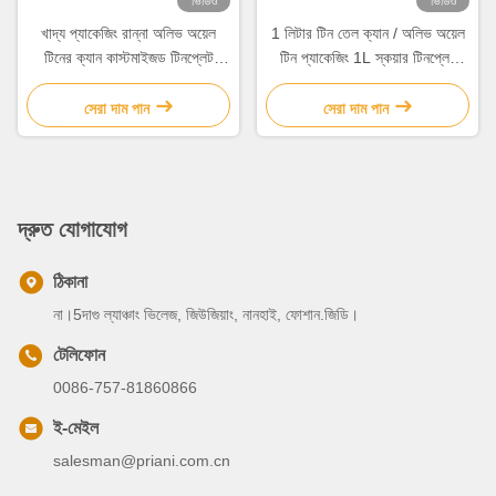
ভিডিও
ভিডিও
খাদ্য প্যাকেজিং রান্না অলিভ অয়েল
1 লিটার টিন তেল ক্যান / অলিভ অয়েল
টিনের ক্যান কাস্টমাইজড টিনপ্লেট
টিন প্যাকেজিং 1L স্কয়ার টিনপ্লেট
উপাদান
ক্যান ভার্জিন ভোজ্য তেল জন্য
সেরা দাম পান
সেরা দাম পান
দ্রুত যোগাযোগ
ঠিকানা
না।5দাগু ল্যাঞ্চাং ভিলেজ, জিউজিয়াং, নানহাই, ফোশান.জিডি।
টেলিফোন
0086-757-81860866
ই-মেইল
salesman@priani.com.cn