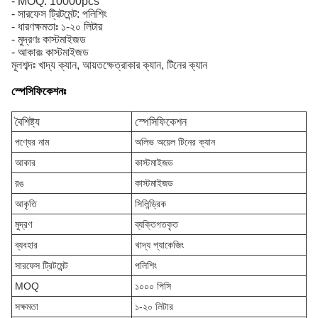
- MOQ: 10000pcs
- সারফেস ট্রিটমেন্ট: পলিশিং
- ধারণক্ষমতাঃ ১-২০ লিটার
- মুদ্রণঃ কাস্টমাইজড
- আকারঃ কাস্টমাইজড
মূলশব্দঃ খাদ্য ক্যান, আয়তক্ষেত্রাকার ক্যান, টিনের ক্যান
স্পেসিফিকেশনঃ
বৈশিষ্ট্য
স্পেসিফিকেশন
পণ্যের নাম
অলিভ অয়েল টিনের ক্যান
আকার
কাস্টমাইজড
রঙ
কাস্টমাইজড
আকৃতি
সিলিন্ড্রিক
মুদ্রণ
ব্যক্তিগতকৃত
ব্যবহার
খাদ্য প্যাকেজিং
সারফেস ট্রিটমেন্ট
পলিশিং
MOQ
১০০০ পিসি
সক্ষমতা
১-২০ লিটার