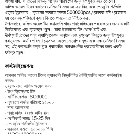
পাওয়া যায়, যা তাদের বিভিন্ন পণ্যের পরিমাণের জন্য উপযুক্ত করে তোলে।
অলিভ অয়েল টিনের ক্যানের ডেলিভারি সময় ১৫-২৫ দিন, এবং পেমেন্টের শর্তগুলি
ওয়্যার ট্রান্সফার। ক্যানের সরবরাহ ক্ষমতা 500000pcs,গ্রাহকরা যদি প্রয়োজন
হয় তবে বড় পরিমাণে ক্যান কিনতে পারবেন তা নিশ্চিত করা.
উপসংহারে, অলিভ অয়েল টিন ক্যানগুলি খাদ্য প্যাকেজিংয়ের প্রয়োজনের জন্য একটি
নির্ভরযোগ্য এবং ব্যয়বহুল পছন্দ। তারা উচ্চমানের টিন থেকে তৈরি এবং
দীর্ঘস্থায়ী,তাদের পণ্য অ্যাপ্লিকেশন অনুষ্ঠান এবং দৃশ্যকল্প বিস্তৃত জন্য উপযুক্ত
করান্যূনতম অর্ডার পরিমাণ ১২০০০, আলোচনাযোগ্য মূল্য এবং দক্ষ ডেলিভারি সময়
সহ, এই ক্যানগুলি বাল্ক ফুড প্যাকেজিং সমাধানগুলির প্রয়োজনীদের জন্য একটি
দুর্দান্ত পছন্দ।
কাস্টমাইজেশনঃ
আপনার অলিভ অয়েল টিনের ক্যানগুলি নিম্নলিখিত বৈশিষ্ট্যগুলির সাথে কাস্টমাইজ
করুনঃ
- ব্র্যান্ড নাম: অলিভ অয়েল ক্যান
- উৎপত্তিস্থল: চীন
- সার্টিফিকেশনঃ ISO9001
- ন্যূনতম অর্ডার পরিমাণ: ১২০০০
- দাম: আলোচনা
- প্যাকেজিং বিবরণঃ কার্টন বাক্স
- ডেলিভারি সময়ঃ 15-25 দিন
- পেমেন্টের শর্তাবলীঃ ট্রান্সফার
- সরবরাহ ক্ষমতা: ৫০০০০০ পিসি