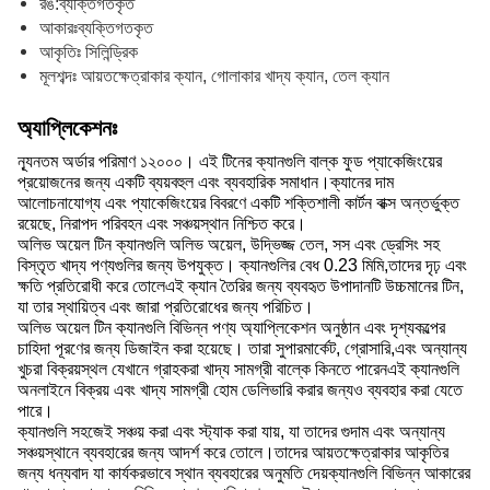
রঙ:
ব্যক্তিগতকৃত
আকারঃ
ব্যক্তিগতকৃত
আকৃতিঃ সিলিন্ড্রিক
মূলশব্দঃ আয়তক্ষেত্রাকার ক্যান, গোলাকার খাদ্য ক্যান, তেল ক্যান
অ্যাপ্লিকেশনঃ
ন্যূনতম অর্ডার পরিমাণ ১২০০০। এই টিনের ক্যানগুলি বাল্ক ফুড প্যাকেজিংয়ের
প্রয়োজনের জন্য একটি ব্যয়বহুল এবং ব্যবহারিক সমাধান।ক্যানের দাম
আলোচনাযোগ্য এবং প্যাকেজিংয়ের বিবরণে একটি শক্তিশালী কার্টন বাক্স অন্তর্ভুক্ত
রয়েছে, নিরাপদ পরিবহন এবং সঞ্চয়স্থান নিশ্চিত করে।
অলিভ অয়েল টিন ক্যানগুলি অলিভ অয়েল, উদ্ভিজ্জ তেল, সস এবং ড্রেসিং সহ
বিস্তৃত খাদ্য পণ্যগুলির জন্য উপযুক্ত। ক্যানগুলির বেধ 0.23 মিমি,তাদের দৃঢ় এবং
ক্ষতি প্রতিরোধী করে তোলেএই ক্যান তৈরির জন্য ব্যবহৃত উপাদানটি উচ্চমানের টিন,
যা তার স্থায়িত্ব এবং জারা প্রতিরোধের জন্য পরিচিত।
অলিভ অয়েল টিন ক্যানগুলি বিভিন্ন পণ্য অ্যাপ্লিকেশন অনুষ্ঠান এবং দৃশ্যকল্পের
চাহিদা পূরণের জন্য ডিজাইন করা হয়েছে। তারা সুপারমার্কেট, গ্রোসারি,এবং অন্যান্য
খুচরা বিক্রয়স্থল যেখানে গ্রাহকরা খাদ্য সামগ্রী বাল্কে কিনতে পারেনএই ক্যানগুলি
অনলাইনে বিক্রয় এবং খাদ্য সামগ্রী হোম ডেলিভারি করার জন্যও ব্যবহার করা যেতে
পারে।
ক্যানগুলি সহজেই সঞ্চয় করা এবং স্ট্যাক করা যায়, যা তাদের গুদাম এবং অন্যান্য
সঞ্চয়স্থানে ব্যবহারের জন্য আদর্শ করে তোলে।তাদের আয়তক্ষেত্রাকার আকৃতির
জন্য ধন্যবাদ যা কার্যকরভাবে স্থান ব্যবহারের অনুমতি দেয়ক্যানগুলি বিভিন্ন আকারের