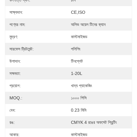
উৎপত্তি স্থল:
চীন
সাক্ষ্যদান:
CE,ISO
পণ্যের নাম:
অলিভ অয়েল টিনের ক্যান
মুদ্রণ:
কাস্টমাইজড
সারফেস ট্রিটমেন্ট:
পলিশিং
উপাদান:
টিনপ্লেট
সক্ষমতা:
1-20L
প্রয়োগ:
খাদ্য প্যাকেজিং
MOQ.:
১০০০ পিসি
বেধ:
0.23 মিমি
রঙ:
CMYK 4 রঙের অফসেট প্রিন্টিং
আকার:
কাস্টমাইজড