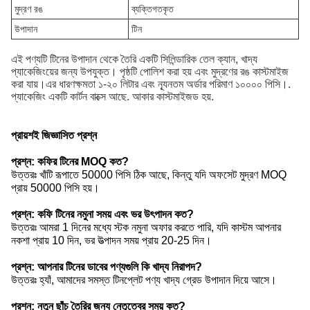
মুদ্রণ রঙ
ব্যক্তিগতকৃত
উপাদান
টিন
এই পণ্যটি টিনের উপাদান থেকে তৈরি একটি সিলিন্ডারিক তেল ক্যান, খাদ্য
প্যাকেজিংয়ের জন্য উপযুক্ত। পৃষ্ঠটি পোলিশ করা হয় এবং মুদ্রণের রঙ কাস্টমাইজ
করা যায়।এর ধারণক্ষমতা ১-২০ লিটার এবং ন্যূনতম অর্ডার পরিমাণ ১০০০০ পিসি।.
প্যাকেজিং একটি কার্টন বাক্সে আছে. আকার কাস্টমাইজড হয়.
প্রায়শই জিজ্ঞাসিত প্রশ্ন
প্রশ্ন: কফির টিনের MOQ কত?
উত্তরঃ খাঁটি রূপাতে 50000 পিসি ঠিক আছে, কিন্তু যদি অফসেট মুদ্রণ MOQ
প্রায় 50000 পিসি হয়।
প্রশ্ন: কফি টিনের নমুনা সময় এবং ভর উৎপাদন কত?
উত্তরঃ আমরা 1 দিনের মধ্যে স্টক নমুনা অফার করতে পারি, যদি কাস্টম আপনার
নকশা প্রায় 10 দিন, ভর উত্পাদন সময় প্রায় 20-25 দিন।
প্রশ্ন: আপনার টিনের ডাবের পণ্যগুলি কি খাদ্য নিরাপদ?
উত্তরঃ হ্যাঁ, আমাদের সমস্ত টিনপ্লেট পণ্য খাদ্য গ্রেড উপাদান দিয়ে আসে।
প্রশ্ন: নতুন ছাঁচ তৈরির জন্য নেতৃত্বের সময় কত?