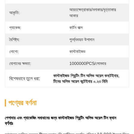
আয়তক্ষেত্রাকার/নলাকার/বৃত্তাকার 
আকৃতি:
আকার
প্যাকেজ:
কার্টন বাক্স
বৈশিষ্ট্য:
পুনর্ব্যবহৃত উপাদান
লোগো:
কাস্টমাইজড
যোগানের ক্ষমতা:
1000000PCS/সোমবার
, 
কাস্টমাইজড প্রিন্টিং টিন অলিভ অয়েল কনটেইনার
বিশেষভাবে তুলে ধরা:
টিনের অলিভ অয়েল কন্টেইনার ০.২৩ মিমি
পণ্যের বর্ণনা
পেশাদার এবং প্যাকেজিং সমাধানের জন্য কাস্টমাইজড প্রিন্টিং অলিভ অয়েল টিন ক্যান
বর্ণনাঃ