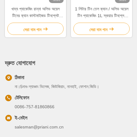
ভিডিও
ভিডিও
খাদ্য প্যাকেজিং রান্না অলিভ অয়েল
1 লিটার টিন তেল ক্যান / অলিভ অয়েল
টিনের ক্যান কাস্টমাইজড টিনপ্লেট
টিন প্যাকেজিং 1L স্কয়ার টিনপ্লেট
উপাদান
ক্যান ভার্জিন ভোজ্য তেল জন্য
সেরা দাম পান
সেরা দাম পান
দ্রুত যোগাযোগ
ঠিকানা
না।5দাগু ল্যাঞ্চাং ভিলেজ, জিউজিয়াং, নানহাই, ফোশান.জিডি।
টেলিফোন
0086-757-81860866
ই-মেইল
salesman@priani.com.cn