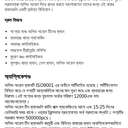
প্রদানযারা অলিভ অয়েল দিয়ে রান্না করতে ভালোবাসেন তাদের জন্য এই খাবার
ক্যানগুলি একটি দুর্দান্ত বিনিয়োগ।
দ্রুত বিবরণঃ
পণ্যের নামঃ অলিভ অয়েল টিনের ক্যান
ব্যবহারঃ খাদ্য প্যাকেজিং
আকারঃ কাস্টমাইজড
সারফেস ট্রিটমেন্টঃ পলিশিং
মুদ্রণ রঙঃ কাস্টমাইজড
মূলশব্দঃ খাদ্য ক্যান, তেল ক্যান, অলিভ অয়েল ক্যান
অ্যাপ্লিকেশনঃ
অলিভ অয়েল ক্যানটি ISO9001 এর অধীনে সার্টিফাইড হয়েছে। সার্টিফিকেশন
নিশ্চিত করে যে পণ্যটি আন্তর্জাতিক মানের মান পূরণ করে এবং ব্যবহারের জন্য
নিরাপদ।এই পণ্যের জন্য ন্যূনতম অর্ডার পরিমাণ 12000এবং দাম
আলোচনাযোগ্য।
অলিভ অয়েল টিন ক্যানগুলি কার্টন বাক্স প্যাকেজিংয়ে আসে এবং 15-25 দিনের
ডেলিভারি সময় থাকে। ওয়্যার ট্রান্সফার গ্রহণযোগ্য অর্থ প্রদানের পদ্ধতি। পণ্যটির
সরবরাহ ক্ষমতা 500000pcs।
অলিভ অয়েল টিন ক্যানগুলি বহুমুখী এবং বিভিন্ন খাবারের ক্যান অ্যাপ্লিকেশনগুলিতে