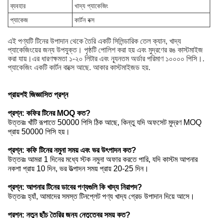
ব্যবহার
খাদ্য প্যাকেজিং
প্যাকেজ
কার্টন বক্স
এই পণ্যটি টিনের উপাদান থেকে তৈরি একটি সিলিন্ডারিক তেল ক্যান, খাদ্য
প্যাকেজিংয়ের জন্য উপযুক্ত। পৃষ্ঠটি পোলিশ করা হয় এবং মুদ্রণের রঙ কাস্টমাইজ
করা যায়।এর ধারণক্ষমতা ১-২০ লিটার এবং ন্যূনতম অর্ডার পরিমাণ ১০০০০ পিসি।.
প্যাকেজিং একটি কার্টন বাক্সে আছে. আকার কাস্টমাইজড হয়.
প্রায়শই জিজ্ঞাসিত প্রশ্ন
প্রশ্ন: কফির টিনের MOQ কত?
উত্তরঃ খাঁটি রূপাতে 50000 পিসি ঠিক আছে, কিন্তু যদি অফসেট মুদ্রণ MOQ
প্রায় 50000 পিসি হয়।
প্রশ্ন: কফি টিনের নমুনা সময় এবং ভর উৎপাদন কত?
উত্তরঃ আমরা 1 দিনের মধ্যে স্টক নমুনা অফার করতে পারি, যদি কাস্টম আপনার
নকশা প্রায় 10 দিন, ভর উত্পাদন সময় প্রায় 20-25 দিন।
প্রশ্ন: আপনার টিনের ডাবের পণ্যগুলি কি খাদ্য নিরাপদ?
উত্তরঃ হ্যাঁ, আমাদের সমস্ত টিনপ্লেট পণ্য খাদ্য গ্রেড উপাদান দিয়ে আসে।
প্রশ্ন: নতুন ছাঁচ তৈরির জন্য নেতৃত্বের সময় কত?