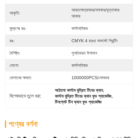
আয়তক্ষেত্রাকার/নলাকার/বৃত্তাকার 
আকৃতি:
আকার
মুদ্রণের রঙ:
কাস্টমাইজড
রঙ:
CMYK 4 রঙের অফসেট প্রিন্টিং
বৈশিষ্ট্য:
পুনর্ব্যবহৃত উপাদান
লোগো:
কাস্টমাইজড
যোগানের ক্ষমতা:
1000000PCS/সোমবার
, 
আঠালো কাস্টম মুদ্রিত টিনের ক্যান
বিশেষভাবে তুলে ধরা:
, 
কাস্টম মুদ্রিত টিনের ক্যান ফুড প্যাকেজিং
টিনপ্লেট টিন ক্যান ফুড প্যাকেজিং
পণ্যের বর্ণনা