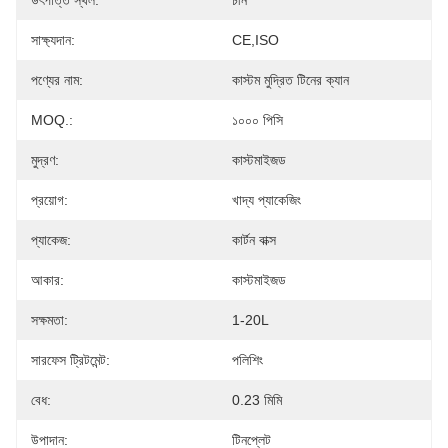
উৎপত্তি স্থল:
চীন
সাক্ষ্যদান:
CE,ISO
পণ্যের নাম:
কাস্টম মুদ্রিত টিনের ক্যান
MOQ.:
১০০০ পিসি
মুদ্রণ:
কাস্টমাইজড
প্রয়োগ:
খাদ্য প্যাকেজিং
প্যাকেজ:
কার্টন বাক্স
আকার:
কাস্টমাইজড
সক্ষমতা:
1-20L
সারফেস ট্রিটমেন্ট:
পলিশিং
বেধ:
0.23 মিমি
উপাদান:
টিনপ্লেট