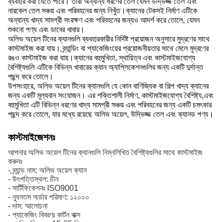
ব্যবহার করা যেতে পারে। তারা অন্যান্য ধরণের তেল যেমন উদ্ভিজ্জ তেল এবং
নারকেল তেল সঞ্চয় এবং পরিবহনের জন্য নিখুঁত।ক্যানের টেকসই নির্মাণ এটিকে
অন্যান্য খাদ্য সামগ্রী সংরক্ষণ এবং পরিবহনের জন্যও আদর্শ করে তোলে, যেমন
শুকনো পণ্য এবং ডাবের খাবার।
অলিভ অয়েল টিনের ক্যানগুলি ব্যবহারকারীর নির্দিষ্ট প্রয়োজন অনুসারে মুদ্রণের সাথে
কাস্টমাইজ করা যায়। ব্র্যান্ডিং বা প্যাকেজিংয়ের প্রয়োজনীয়তার সাথে মেলে মুদ্রণের
রঙও কাস্টমাইজ করা যায়।ক্যানের বহুমুখিতা, স্থায়িত্ব এবং কাস্টমাইজযোগ্য
বৈশিষ্ট্যগুলি এটিকে বিভিন্ন খাবারের ক্যান অ্যাপ্লিকেশনগুলির জন্য একটি দুর্দান্ত
পছন্দ করে তোলে।
উপসংহারে, অলিভ অয়েল টিনের ক্যানগুলি যে কোন বাণিজ্যিক বা শিল্প খাদ্য ক্যানের
জন্য একটি মূল্যবান সংযোজন। এর শক্তিশালী নির্মাণ, কাস্টমাইজযোগ্য বৈশিষ্ট্য,এবং
বহুমুখিতা এটি বিভিন্ন ধরণের খাদ্য সামগ্রী সঞ্চয় এবং পরিবহনের জন্য একটি চমৎকার
পছন্দ করে তোলে, যার মধ্যে রয়েছে অলিভ অয়েল, উদ্ভিজ্জ তেল এবং ক্যানড পণ্য।
কাস্টমাইজেশনঃ
আপনার অলিভ অয়েল টিনের ক্যানগুলি নিম্নলিখিত বৈশিষ্ট্যগুলির সাথে কাস্টমাইজ
করুনঃ
- ব্র্যান্ড নাম: অলিভ অয়েল ক্যান
- উৎপত্তিস্থল: চীন
- সার্টিফিকেশনঃ ISO9001
- ন্যূনতম অর্ডার পরিমাণ: ১২০০০
- দাম: আলোচনা
- প্যাকেজিং বিবরণঃ কার্টন বাক্স