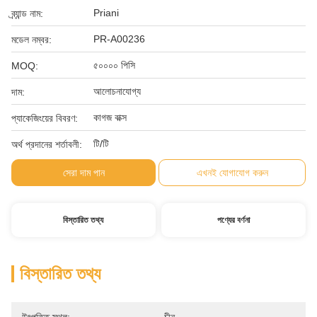
Priani
ব্র্যান্ড নাম:
PR-A00236
মডেল নম্বর:
৫০০০০ পিসি
MOQ:
আলোচনাযোগ্য
দাম:
কাগজ বাক্স
প্যাকেজিংয়ের বিবরণ:
টি/টি
অর্থ প্রদানের শর্তাবলী:
সেরা দাম পান
এখনই যোগাযোগ করুন
বিস্তারিত তথ্য
পণ্যের বর্ণনা
বিস্তারিত তথ্য