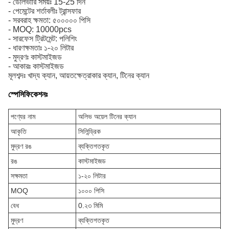
- ডেলিভারি সময়ঃ 15-25 দিন
- পেমেন্টের শর্তাবলীঃ ট্রান্সফার
- সরবরাহ ক্ষমতা: ৫০০০০০ পিসি
- MOQ: 10000pcs
- সারফেস ট্রিটমেন্ট: পলিশিং
- ধারণক্ষমতাঃ ১-২০ লিটার
- মুদ্রণঃ কাস্টমাইজড
- আকারঃ কাস্টমাইজড
মূলশব্দঃ খাদ্য ক্যান, আয়তক্ষেত্রাকার ক্যান, টিনের ক্যান
স্পেসিফিকেশনঃ
পণ্যের নাম
অলিভ অয়েল টিনের ক্যান
আকৃতি
সিলিন্ড্রিক
মুদ্রণ রঙ
ব্যক্তিগতকৃত
রঙ
কাস্টমাইজড
সক্ষমতা
১-২০ লিটার
MOQ
১০০০ পিসি
বেধ
0.২৩ মিমি
মুদ্রণ
ব্যক্তিগতকৃত