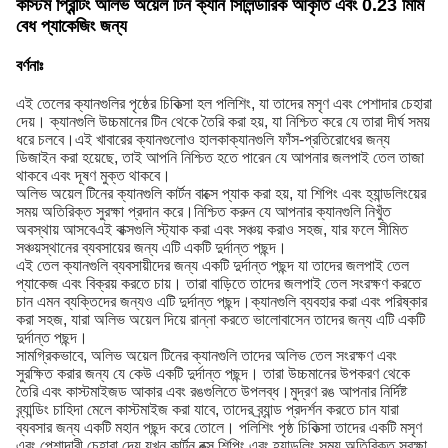
কাস্টম প্রিন্টিং অলিভ অয়েল টিন ক্যান সিলিন্ডারিক আকৃতি এবং 0.23 মিমি
বেধ প্যাকেজিং জন্য
বর্ণনাঃ
এই তেলের ক্যানগুলির পৃষ্ঠের চিকিত্সা হল পলিশিং, যা তাদের মসৃণ এবং পেশাদার চেহারা
দেয়। ক্যানগুলি উচ্চমানের টিন থেকে তৈরি করা হয়, যা নিশ্চিত করে যে তারা দীর্ঘ সময়
ধরে চলবে।এই খাবারের ক্যানগুলোও হালকাক্যানগুলি ফাঁস-প্রতিরোধের জন্য
ডিজাইন করা হয়েছে, তাই আপনি নিশ্চিত হতে পারেন যে আপনার জলপাই তেল তাজা
থাকবে এবং দূষণ মুক্ত থাকবে।
অলিভ অয়েল টিনের ক্যানগুলি কার্টন বাক্সে প্যাক করা হয়, যা শিপিং এবং হ্যান্ডলিংয়ের
সময় অতিরিক্ত সুরক্ষা প্রদান করে।নিশ্চিত করুন যে আপনার ক্যানগুলি নিখুঁত
অবস্থায় আসবেএই বাক্সগুলি স্ট্যাক করা এবং সঞ্চয় করাও সহজ, যার ফলে সীমিত
সঞ্চয়স্থানের ব্যবসায়ের জন্য এটি একটি দুর্দান্ত পছন্দ।
এই তেল ক্যানগুলি ব্যবসায়ীদের জন্য একটি দুর্দান্ত পছন্দ যা তাদের জলপাই তেল
প্যাকেজ এবং বিক্রয় করতে চায়। তারা বাড়িতে তাদের জলপাই তেল সংরক্ষণ করতে
চান এমন ব্যক্তিদের জন্যও এটি দুর্দান্ত পছন্দ।ক্যানগুলি ব্যবহার করা এবং পরিষ্কার
করা সহজ, যারা অলিভ অয়েল দিয়ে রান্না করতে ভালোবাসেন তাদের জন্য এটি একটি
দুর্দান্ত পছন্দ।
সামগ্রিকভাবে, অলিভ অয়েল টিনের ক্যানগুলি তাদের অলিভ তেল সংরক্ষণ এবং
সুরক্ষিত করার জন্য যে কেউ একটি দুর্দান্ত পছন্দ। তারা উচ্চমানের উপকরণ থেকে
তৈরি এবং কাস্টমাইজড আকার এবং রঙগুলিতে উপলব্ধ।মুদ্রণ রঙ আপনার নির্দিষ্ট
ব্র্যান্ডিং চাহিদা মেলে কাস্টমাইজ করা যাবে, তাদের ব্র্যান্ড প্রদর্শন করতে চান যারা
ব্যবসার জন্য একটি মহান পছন্দ করে তোলে। পলিশিং পৃষ্ঠ চিকিত্সা তাদের একটি মসৃণ
এবং পেশাদারী চেহারা দেয়,যখন কার্টন বক্স শিপিং এবং হ্যান্ডলিং সময় অতিরিক্ত সুরক্ষা