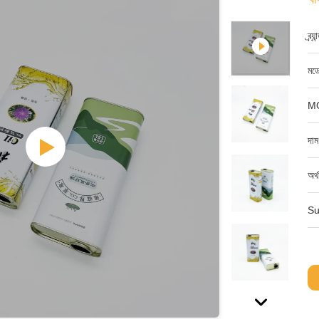
ব্র্
মডে
M
দাম
অর্
Su