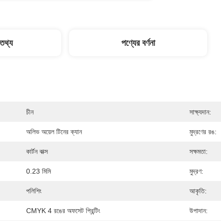
 তথ্য
পণ্যের বর্ণনা
চীন
সাক্ষ্যদান:
অলিভ অয়েল টিনের ক্যান
মুদ্রণের রঙ:
কার্টন বাক্স
সক্ষমতা:
0.23 মিমি
মুদ্রণ:
পলিশিং
আকৃতি:
CMYK 4 রঙের অফসেট প্রিন্টিং
উপাদান: