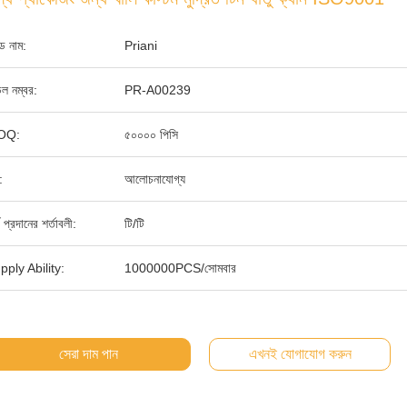
যান্ড নাম:
Priani
ল নম্বর:
PR-A00239
OQ:
৫০০০০ পিসি
:
আলোচনাযোগ্য
থ প্রদানের শর্তাবলী:
টি/টি
pply Ability:
1000000PCS/সোমবার
সেরা দাম পান
এখনই যোগাযোগ করুন