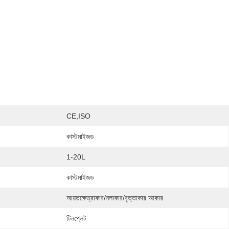
CE,ISO
কাস্টমাইজড
1-20L
কাস্টমাইজড
আয়তক্ষেত্রাকার/নলাকার/বৃত্তাকার আকার
টিনপ্লেট