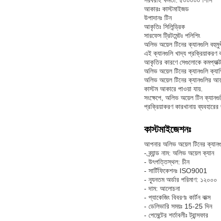
সরবরাহ ক্ষমতা: ৫০০০০০ পিসি
আকারঃ কাস্টমাইজড
উপাদানঃ টিন
আকৃতিঃ সিলিন্ড্রিক
সারফেস ট্রিটমেন্টঃ পলিশিং
অলিভ অয়েল টিনের ক্যানগুলি বহুম
এই ক্যানগুলি খাদ্য প্রক্রিয়াকরণ
আকৃতির কারণে সেগুলোকে কমপ্যাক্ট
অলিভ অয়েল টিনের ক্যানগুলি ক্যা
অলিভ অয়েল টিনের ক্যানগুলির আয়
কাস্টম আকারে পাওয়া যায়.
সংক্ষেপে, অলিভ অয়েল টিন ক্যানগু
প্রক্রিয়াকরণ কারখানায় ব্যবহারের
কাস্টমাইজেশনঃ
আপনার অলিভ অয়েল টিনের ক্যানগুলি
- ব্র্যান্ড নাম: অলিভ অয়েল ক্যান
- উৎপত্তিস্থল: চীন
- সার্টিফিকেশনঃ ISO9001
- ন্যূনতম অর্ডার পরিমাণ: ১২০০০
- দাম: আলোচনা
- প্যাকেজিং বিবরণঃ কার্টন বাক্স
- ডেলিভারি সময়ঃ 15-25 দিন
- পেমেন্টের শর্তাবলীঃ ট্রান্সফার