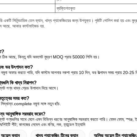
ব্যক্তিগতকৃত
ি একটি সিলিন্ডারিক তেল ক্যান, খাদ্য প্যাকেজিংয়ের জন্য উপযুক্ত। পৃষ্ঠটি পোলিশ করা হয় এবং মু
ক্সে আছে. আকার কাস্টমাইজড হয়.
কত?
ি ঠিক আছে, কিন্তু যদি অফসেট মুদ্রণ MOQ প্রায় 50000 পিসি হয়।
় এবং ভর উৎপাদন কত?
 নমুনা অফার করতে পারি, যদি কাস্টম আপনার নকশা প্রায় 10 দিন, ভর উত্পাদন সময় প্রায় 20-25 
্যগুলি কি খাদ্য নিরাপদ?
্লেট পণ্য খাদ্য গ্রেড উপাদান দিয়ে আসে।
নেতৃত্বের সময় কত?
দ্ধান্ত.complete নমুনা সঙ্গে নতুন ছাঁচ.
ন্য আনুষাঙ্গিক সরবরাহ করেন?
লেট পণ্যগুলির সাথে মেলে এমন বিভিন্ন ধরণের আনুষাঙ্গিক সরবরাহ করতে পারি। যেমন ফোম, স্পঞ্জ, ইভ
িভিসি/পিইটি শীট; কাগজের লেবেল এবং মণির, লক, হ্যান্ডেল ইত্যাদি
অয়েল ক্যান
খাদ্য প্যাকেজিং টিনের ক্যান
অলিভ অয়েল টিন প্যাকেজিং