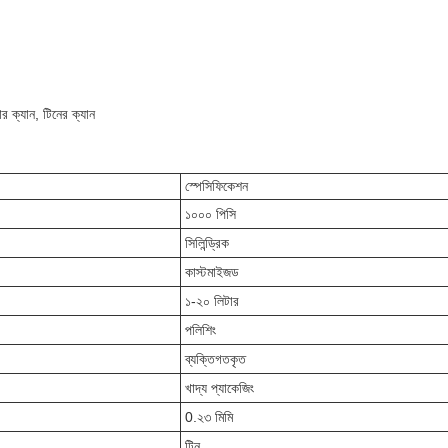
কার ক্যান, টিনের ক্যান
স্পেসিফিকেশন
১০০০ পিসি
সিলিন্ড্রিক
কাস্টমাইজড
১-২০ লিটার
পলিশিং
ব্যক্তিগতকৃত
খাদ্য প্যাকেজিং
0.২৩ মিমি
টিন