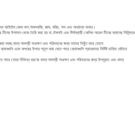
্ত খাদ্য আইটেম যেমন ফল,শাকসবজি, জাম, মরিচ, সস এবং অন্যান্য খাবার।
নের টিনের উপাদান থেকে তৈরি করা হয় যা টেকসই এবং দীর্ঘস্থায়ী।অলিভ অয়েল টিনের ক্যানের সিলিন্ডার
করা সহজ,খাদ্য সামগ্রী সংরক্ষণ এবং পরিবহনের জন্য তাদের নিখুঁত করে তোলে.
্যানগুলি একে অপরের উপরে স্তূপ করা যেতে পারে।ক্যানগুলি গ্রাহকদের নির্দিষ্ট চাহিদা মেটাতে
েতে পারে।তারা বিভিন্ন ধরণের খাদ্য সামগ্রী সংরক্ষণ এবং পরিবহনের জন্য উপযুক্ত এবং খাদ্য