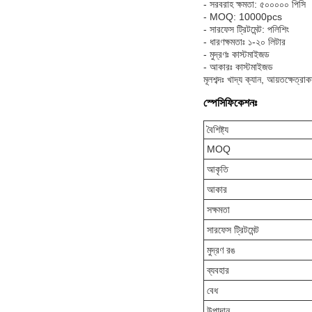
- সরবরাহ ক্ষমতা: ৫০০০০০ পিসি
- MOQ: 10000pcs
- সারফেস ট্রিটমেন্ট: পলিশিং
- ধারণক্ষমতাঃ ১-২০ লিটার
- মুদ্রণঃ কাস্টমাইজড
- আকারঃ কাস্টমাইজড
মূলশব্দঃ খাদ্য ক্যান, আয়তক্ষেত্রা
স্পেসিফিকেশনঃ
বৈশিষ্ট্য
MOQ
আকৃতি
আকার
সক্ষমতা
সারফেস ট্রিটমেন্ট
মুদ্রণ রঙ
ব্যবহার
বেধ
উপাদান