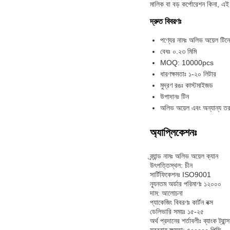
মালিক বা বড় কর্পোরেশন কিনা, এ
দ্রুত বিবরণঃ
পণ্যের নামঃ অলিভ অয়েল টিনে
বেধঃ ০.২৩ মিমি
MOQ: 10000pcs
ধারণক্ষমতাঃ ১-২০ লিটার
মুদ্রণ রঙঃ কাস্টমাইজড
উপাদানঃ টিন
অলিভ অয়েল এবং অন্যান্য তরল 
অ্যাপ্লিকেশনঃ
ব্র্যান্ড নামঃ অলিভ অয়েল ক্যান
উৎপত্তিস্থল: চীন
সার্টিফিকেশনঃ ISO9001
ন্যূনতম অর্ডার পরিমাণঃ ১২০০০
দাম: আলোচনা
প্যাকেজিং বিবরণঃ কার্টন বক্স
ডেলিভারি সময়ঃ ১৫-২৫
অর্থ প্রদানের শর্তাবলীঃ ব্যাংক ট্রান্