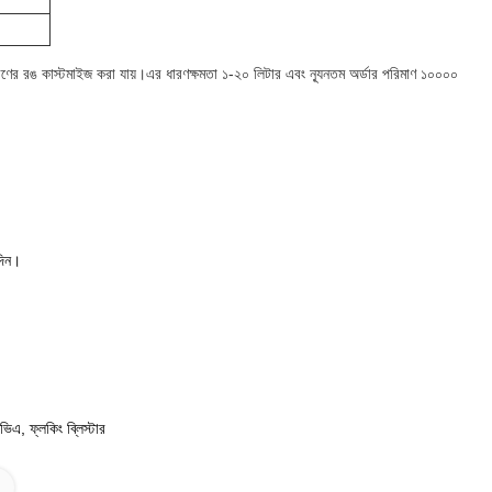
দ্রণের রঙ কাস্টমাইজ করা যায়।এর ধারণক্ষমতা ১-২০ লিটার এবং ন্যূনতম অর্ডার পরিমাণ ১০০০০
দিন।
িএ, ফ্লকিং ব্লিস্টার