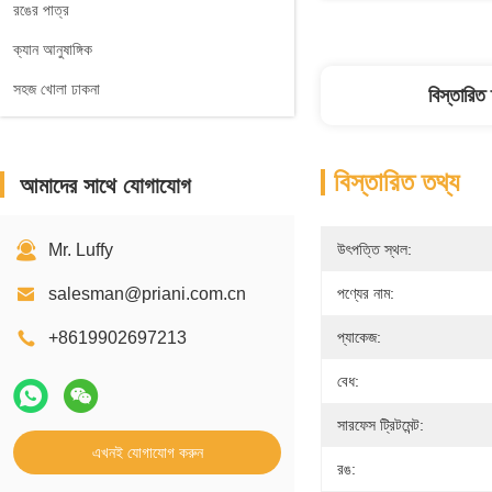
রঙের পাত্র
ক্যান আনুষাঙ্গিক
সহজ খোলা ঢাকনা
বিস্তারিত
বিস্তারিত তথ্য
আমাদের সাথে যোগাযোগ
Mr. Luffy
উৎপত্তি স্থল:
salesman@priani.com.cn
পণ্যের নাম:
+8619902697213
প্যাকেজ:
বেধ:
সারফেস ট্রিটমেন্ট:
এখনই যোগাযোগ করুন
রঙ: