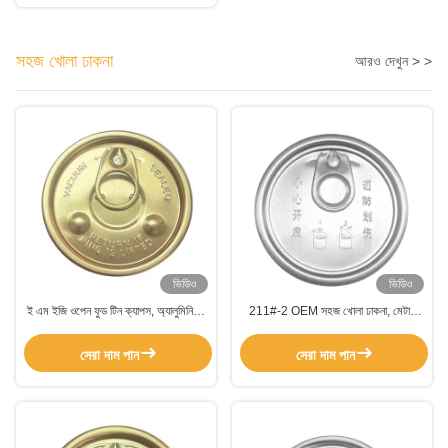
সহজ খোলা ঢাকনা
আরও দেখুন > >
ভিডিও
ভিডিও
ই এম ইজি ওপেন ফুড টিন ক্যাপস, অ্যালুমিনিয়াম
211#-2 OEM সহজ খোলা ঢাকনা, মেটাল
এয়ার টাইট ক্যাপস কফি প্যাকেজিং জন্য
ক্যান ঢাকনা 4 রঙের কফি টিন ক্যানের জন্য
সেরা দাম পান
সেরা দাম পান