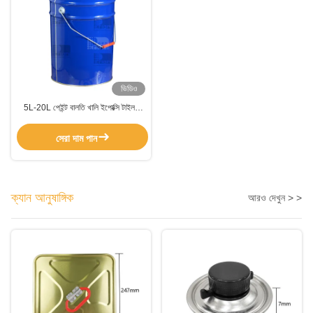
ভিডিও
5L-20L পেইন্ট বালতি খালি ইপোক্সি টাইলস
মেটাল হ্যান্ডেল সহ গ্লুট সিল্যান্ট
সেরা দাম পান
ক্যান আনুষাঙ্গিক
আরও দেখুন > >