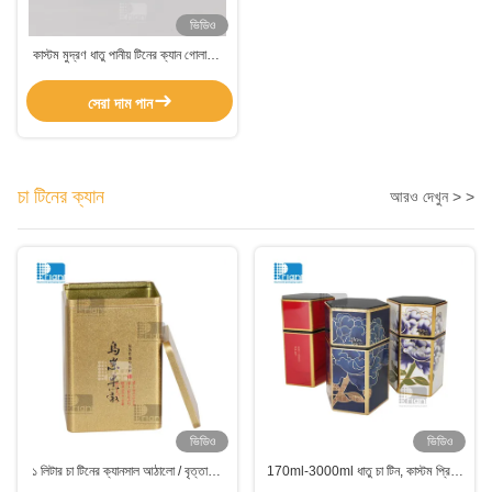
ভিডিও
কাস্টম মুদ্রণ ধাতু পানীয় টিনের ক্যান গোলাকার
খালি খাদ্য টিনের ক্যান নরম ক্যান জন্য
সেরা দাম পান
চা টিনের ক্যান
আরও দেখুন > >
ভিডিও
ভিডিও
১ লিটার চা টিনের ক্যানসাল আঠালো / বৃত্তাকার
170ml-3000ml ধাতু চা টিন, কাস্টম প্রিন্টিং
আকারের কফি পাউডার জন্য ম্যাচা টিনের ক্যানসাল
চা টিন বক্স সহজে খোলা lids