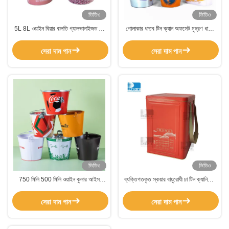
ভিডিও
ভিডিও
5L 8L ওয়াইন বিয়ার বালতি গ্যালভানাইজড বড়
গোলাকার ধাতব টিন ক্যান অফসেট মুদ্রণ ধাতব
টিন আইস বালতি 0.25mm বেধ
পেইন্ট বালতি 0.23 মিমি বেধ
সেরা দাম পান
সেরা দাম পান
ভিডিও
ভিডিও
750 মিলি 500 মিলি ওয়াইন কুলার আইস
ব্যক্তিগতকৃত স্কয়ার বায়ুরোধী চা টিন ক্যানিস্টার
বকেট, মেটাল শ্যাম্পেন বকেট মরিচা প্রতিরোধী
আয়তক্ষেত্রাকার এমবসড প্যাকেজিং বক্স
সেরা দাম পান
সেরা দাম পান