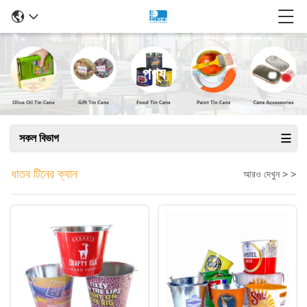
পণ্য
সকল বিভাগ
ধাতব টিনের ক্যান
আরও দেখুন > >