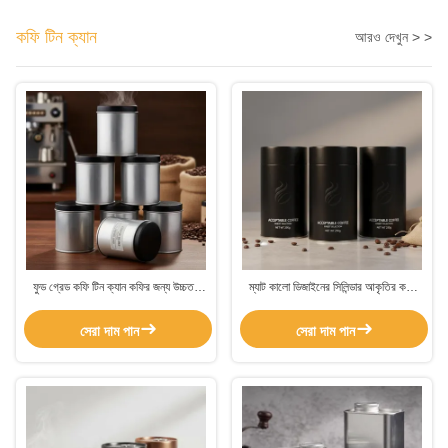
কফি টিন ক্যান
আরও দেখুন > >
ফুড গ্রেড কফি টিন ক্যান কফির জন্য উচ্চতর
ম্যাট কালো ডিজাইনের সিলিন্ডার আকৃতির কফি
সুরক্ষা এবং সতেজতা ধরে রাখার জন্য স্ট্যাকযোগ্য
টিনের ক্যান, এমবসড লোগো গ্রহণযোগ্য, কফি
বায়ুরোধী পাত্রে
প্যাকেজিং এবং গ্রাহকদের আকর্ষণের জন্য
সেরা দাম পান
সেরা দাম পান
উপযুক্ত