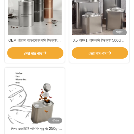
ভিডিও
OEM পরিষেবা গ্রহণযোগ্য কফি টিন ক্যানগুলি
0.5 পাউন্ড 1 পাউন্ড কফি টিন ক্যান 500G ধাতু
0.23 মিমি 0.28 মিমি বেধের সাথে কফি
বর্গক্ষেত্র টিন ভালভ সঙ্গে
স্টোরেজ এবং প্যাকেজিং সমাধানগুলির জন্য আদর্শ
সেরা দাম পান
সেরা দাম পান
ভিডিও
সিলড এয়ারটাইট কফি বিন ক্যান্সার 250g-
500g স্ক্রু টপ মেটাল টিনস