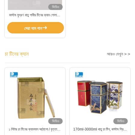
ভিডিও
কাস্টম মুদ্রণ ধাতু পানীয় টিনের ক্যান গোলাকার
খালি খাদ্য টিনের ক্যান নরম ক্যান জন্য
সেরা দাম পান
চা টিনের ক্যান
আরও দেখুন > >
ভিডিও
ভিডিও
১ লিটার চা টিনের ক্যানসাল আঠালো / বৃত্তাকার
170ml-3000ml ধাতু চা টিন, কাস্টম প্রিন্টিং
আকারের কফি পাউডার জন্য ম্যাচা টিনের ক্যানসাল
চা টিন বক্স সহজে খোলা lids