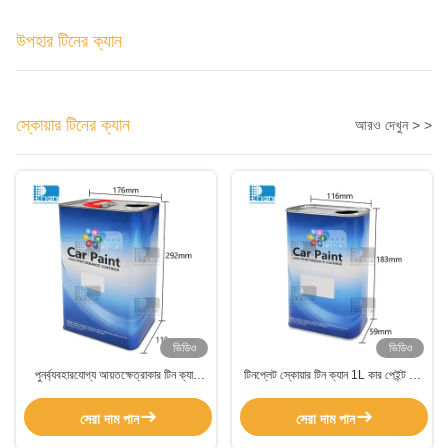
উপহার টিনের ক্যান
স্কোয়ার টিনের ক্যান
আরও দেখুন > >
ভিডিও
ভিডিও
পুনর্ব্যবহারযোগ্য আয়তক্ষেত্রাকার টিন ক্যান
টিনপ্লেট স্কোয়ার টিন ক্যান 1L কার পেইন্ট টিন
500 মিলি -5 লিটার খালি পেইন্ট টিন প্লাস্টিকের
ফুটো প্রতিরোধক সঙ্গে lids
সাথে টানুন ids াকনা
সেরা দাম পান
সেরা দাম পান