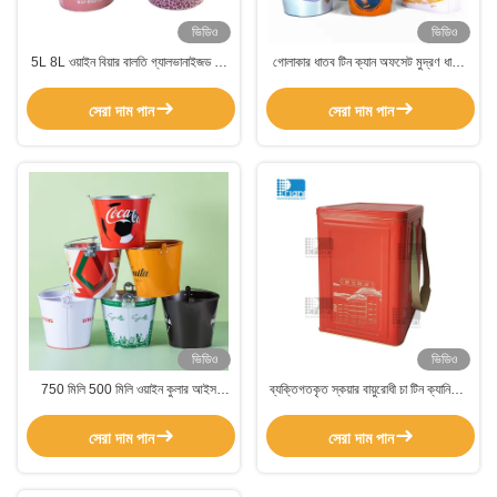
ভিডিও
ভিডিও
5L 8L ওয়াইন বিয়ার বালতি গ্যালভানাইজড বড়
গোলাকার ধাতব টিন ক্যান অফসেট মুদ্রণ ধাতব
টিন আইস বালতি 0.25mm বেধ
পেইন্ট বালতি 0.23 মিমি বেধ
সেরা দাম পান
সেরা দাম পান
ভিডিও
ভিডিও
750 মিলি 500 মিলি ওয়াইন কুলার আইস
ব্যক্তিগতকৃত স্কয়ার বায়ুরোধী চা টিন ক্যানিস্টার
বকেট, মেটাল শ্যাম্পেন বকেট মরিচা প্রতিরোধী
আয়তক্ষেত্রাকার এমবসড প্যাকেজিং বক্স
সেরা দাম পান
সেরা দাম পান