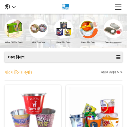
পণ্য
সকল বিভাগ
ধাতব টিনের ক্যান
আরও দেখুন > >